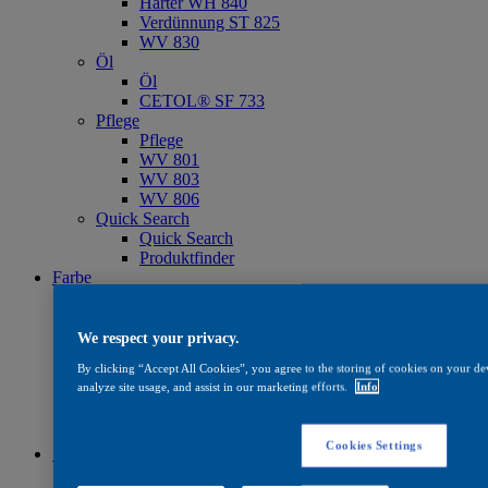
Härter WH 840
Verdünnung ST 825
WV 830
Öl
Öl
CETOL® SF 733
Pflege
Pflege
WV 801
WV 803
WV 806
Quick Search
Quick Search
Produktfinder
Farbe
Farbe
Standard Farbkollektionen
Farbkollektionen für den Außenbereich
We respect your privacy.
— Joinery Colour Classics
By clicking “Accept All Cookies”, you agree to the storing of cookies on your dev
— Joinery Colour Classics Plus
analyze site usage, and assist in our marketing efforts.
Info
— Never Ending Impressions
Software & Tools
Farben Des Jahres 2026
Cookies Settings
Systeme
Systeme