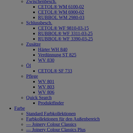
Zwischenbesch.
CETOL® WM 6100-02
CETOL® WM 6900-02
RUBBOL WM 2980-03
Schlussbesch.
CETOL® WF 9810-03-15
RUBBOL® WF 3311-03-25
RUBBOL® WF 3390-03-25
Zusätze
Härter WH 840
Verdünnung ST 825
WV 830
Öl
CETOL® SF 733
Pflege
WV 801
WV 803
WV 806
Quick Search
Produktfinder
Farbe
Standard Farbkollektionen
Farbkollektionen für den Außenbereich
— Joinery Colour Classics
— Joinery Colour Classics Plus