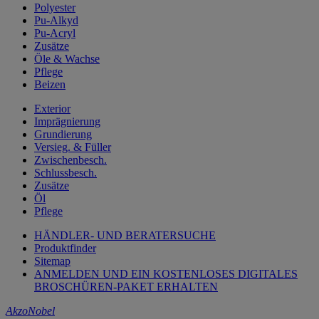
Polyester
Pu-Alkyd
Pu-Acryl
Zusätze
Öle & Wachse
Pflege
Beizen
Exterior
Imprägnierung
Grundierung
Versieg. & Füller
Zwischenbesch.
Schlussbesch.
Zusätze
Öl
Pflege
HÄNDLER- UND BERATERSUCHE
Produktfinder
Sitemap
ANMELDEN UND EIN KOSTENLOSES DIGITALES
BROSCHÜREN-PAKET ERHALTEN
AkzoNobel