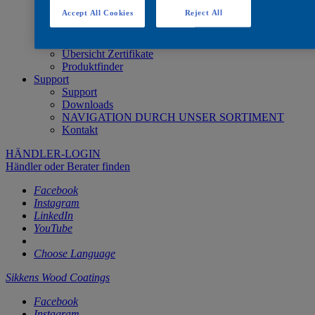
Systemübersicht Innenbereich
Accept All Cookies
Reject All
Systemübersicht Außenbereich
Feuerhemmendes System
Brandprüfsystem
Übersicht Zertifikate
Produktfinder
Support
Support
Downloads
NAVIGATION DURCH UNSER SORTIMENT
Kontakt
HÄNDLER-LOGIN
Händler oder Berater finden
Facebook
Instagram
LinkedIn
YouTube
Choose Language
Sikkens Wood Coatings
Facebook
Instagram