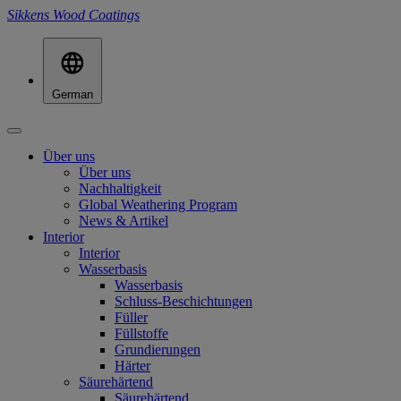
Sikkens Wood Coatings
German
Über uns
Über uns
Nachhaltigkeit
Global Weathering Program
News & Artikel
Interior
Interior
Wasserbasis
Wasserbasis
Schluss-Beschichtungen
Füller
Füllstoffe
Grundierungen
Härter
Säurehärtend
Säurehärtend