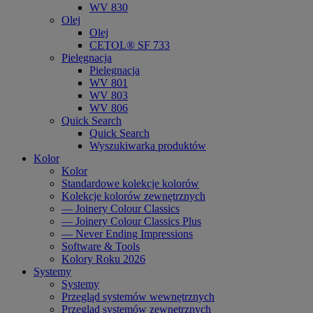
WV 830
Olej
Olej
CETOL® SF 733
Pielęgnacja
Pielęgnacja
WV 801
WV 803
WV 806
Quick Search
Quick Search
Wyszukiwarka produktów
Kolor
Kolor
Standardowe kolekcje kolorów
Kolekcje kolorów zewnętrznych
— Joinery Colour Classics
— Joinery Colour Classics Plus
— Never Ending Impressions
Software & Tools
Kolory Roku 2026
Systemy
Systemy
Przegląd systemów wewnętrznych
Przegląd systemów zewnętrznych