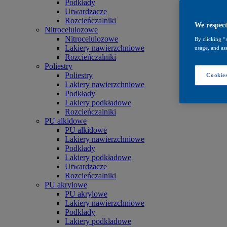
Podkłady
Utwardzacze
Rozcieńczalniki
We respect
Nitrocelulozowe
Nitrocelulozowe
By clicking “
Lakiery nawierzchniowe
usage, and ass
Rozcieńczalniki
Poliestry
Poliestry
Cookies
Lakiery nawierzchniowe
Podkłady
Lakiery podkładowe
Rozcieńczalniki
PU alkidowe
PU alkidowe
Lakiery nawierzchniowe
Podkłady
Lakiery podkładowe
Utwardzacze
Rozcieńczalniki
PU akrylowe
PU akrylowe
Lakiery nawierzchniowe
Podkłady
Lakiery podkładowe