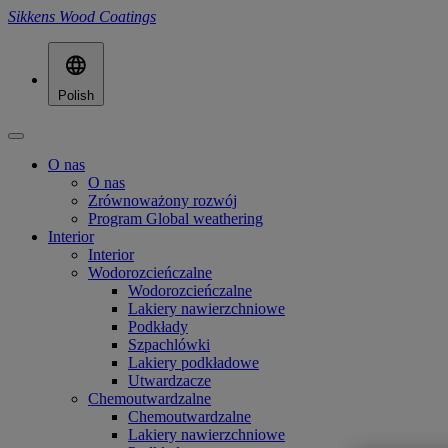
Sikkens Wood Coatings
Polish
O nas
O nas
Zrównoważony rozwój
Program Global weathering
Interior
Interior
Wodorozcieńczalne
Wodorozcieńczalne
Lakiery nawierzchniowe
Podkłady
Szpachlówki
Lakiery podkładowe
Utwardzacze
Chemoutwardzalne
Chemoutwardzalne
Lakiery nawierzchniowe