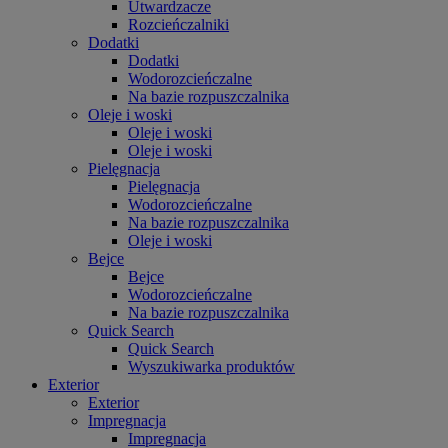
Utwardzacze
Rozcieńczalniki
Dodatki
Dodatki
Wodorozcieńczalne
Na bazie rozpuszczalnika
Oleje i woski
Oleje i woski
Oleje i woski
Pielęgnacja
Pielęgnacja
Wodorozcieńczalne
Na bazie rozpuszczalnika
Oleje i woski
Bejce
Bejce
Wodorozcieńczalne
Na bazie rozpuszczalnika
Quick Search
Quick Search
Wyszukiwarka produktów
Exterior
Exterior
Impregnacja
Impregnacja