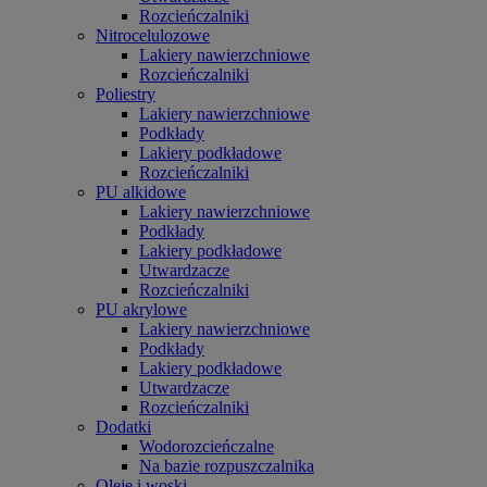
Rozcieńczalniki
Nitrocelulozowe
Lakiery nawierzchniowe
Rozcieńczalniki
Poliestry
Lakiery nawierzchniowe
Podkłady
Lakiery podkładowe
Rozcieńczalniki
PU alkidowe
Lakiery nawierzchniowe
Podkłady
Lakiery podkładowe
Utwardzacze
Rozcieńczalniki
PU akrylowe
Lakiery nawierzchniowe
Podkłady
Lakiery podkładowe
Utwardzacze
Rozcieńczalniki
Dodatki
Wodorozcieńczalne
Na bazie rozpuszczalnika
Oleje i woski