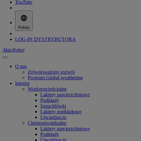
YouTube
Polski
LOG-IN DYSTRYBUTORA
AkzoNobel
O nas
Zrównoważony rozwój
Program Global weathering
Interior
Wodorozcieńczalne
Lakiery nawierzchniowe
Podkłady
Szpachlówki
Lakiery podkładowe
Utwardzacze
Chemoutwardzalne
Lakiery nawierzchniowe
Podkłady
Utwardzacze