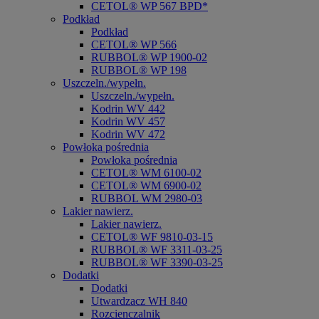
CETOL® WP 567 BPD*
Podkład
Podkład
CETOL® WP 566
RUBBOL® WP 1900-02
RUBBOL® WP 198
Uszczeln./wypełn.
Uszczeln./wypełn.
Kodrin WV 442
Kodrin WV 457
Kodrin WV 472
Powłoka pośrednia
Powłoka pośrednia
CETOL® WM 6100-02
CETOL® WM 6900-02
RUBBOL WM 2980-03
Lakier nawierz.
Lakier nawierz.
CETOL® WF 9810-03-15
RUBBOL® WF 3311-03-25
RUBBOL® WF 3390-03-25
Dodatki
Dodatki
Utwardzacz WH 840
Rozcienczalnik