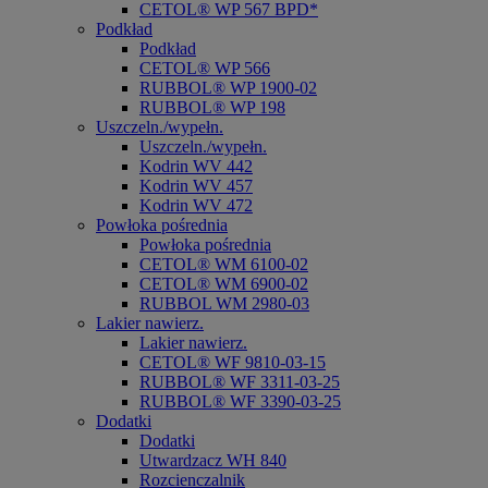
CETOL® WP 567 BPD*
Podkład
Podkład
CETOL® WP 566
RUBBOL® WP 1900-02
RUBBOL® WP 198
Uszczeln./wypełn.
Uszczeln./wypełn.
Kodrin WV 442
Kodrin WV 457
Kodrin WV 472
Powłoka pośrednia
Powłoka pośrednia
CETOL® WM 6100-02
CETOL® WM 6900-02
RUBBOL WM 2980-03
Lakier nawierz.
Lakier nawierz.
CETOL® WF 9810-03-15
RUBBOL® WF 3311-03-25
RUBBOL® WF 3390-03-25
Dodatki
Dodatki
Utwardzacz WH 840
Rozcienczalnik