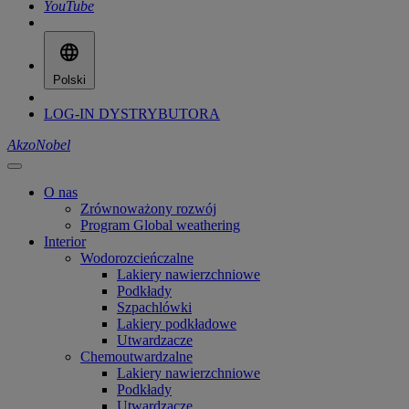
YouTube
Polski
LOG-IN DYSTRYBUTORA
AkzoNobel
O nas
Zrównoważony rozwój
Program Global weathering
Interior
Wodorozcieńczalne
Lakiery nawierzchniowe
Podkłady
Szpachlówki
Lakiery podkładowe
Utwardzacze
Chemoutwardzalne
Lakiery nawierzchniowe
Podkłady
Utwardzacze