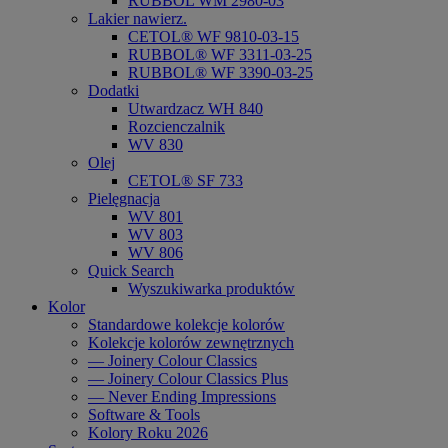
RUBBOL WM 2980-03
Lakier nawierz.
CETOL® WF 9810-03-15
RUBBOL® WF 3311-03-25
RUBBOL® WF 3390-03-25
Dodatki
Utwardzacz WH 840
Rozcienczalnik
WV 830
Olej
CETOL® SF 733
Pielęgnacja
WV 801
WV 803
WV 806
Quick Search
Wyszukiwarka produktów
Kolor
Standardowe kolekcje kolorów
Kolekcje kolorów zewnętrznych
— Joinery Colour Classics
— Joinery Colour Classics Plus
— Never Ending Impressions
Software & Tools
Kolory Roku 2026