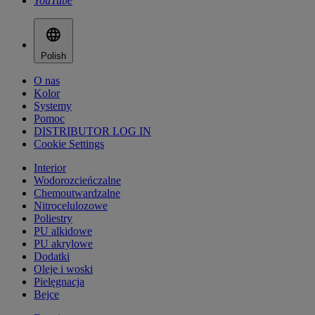
YouTube
Polish
O nas
Kolor
Systemy
Pomoc
DISTRIBUTOR LOG IN
Cookie Settings
Interior
Wodorozcieńczalne
Chemoutwardzalne
Nitrocelulozowe
Poliestry
PU alkidowe
PU akrylowe
Dodatki
Oleje i woski
Pielęgnacja
Bejce