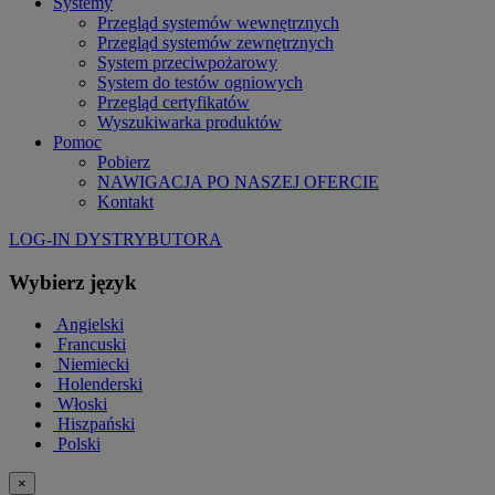
Systemy
Przegląd systemów wewnętrznych
Przegląd systemów zewnętrznych
System przeciwpożarowy
System do testów ogniowych
Przegląd certyfikatów
Wyszukiwarka produktów
Pomoc
Pobierz
NAWIGACJA PO NASZEJ OFERCIE
Kontakt
LOG-IN DYSTRYBUTORA
Wybierz język
Angielski
Francuski
Niemiecki
Holenderski
Włoski
Hiszpański
Polski
×