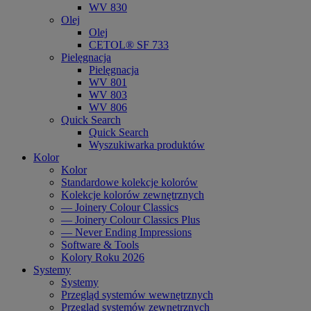
WV 830
Olej
Olej
CETOL® SF 733
Pielęgnacja
Pielęgnacja
WV 801
WV 803
WV 806
Quick Search
Quick Search
Wyszukiwarka produktów
Kolor
Kolor
Standardowe kolekcje kolorów
Kolekcje kolorów zewnętrznych
— Joinery Colour Classics
— Joinery Colour Classics Plus
— Never Ending Impressions
Software & Tools
Kolory Roku 2026
Systemy
Systemy
Przegląd systemów wewnętrznych
Przegląd systemów zewnętrznych