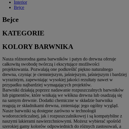
Interior
Bejce
Bejce
KATEGORIE
KOLORY BARWNIKA
Nasza różnorodna gama barwników i patyn do drewna oferuje
całkowitą swobodę twórczą i ekscytujące możliwości
projektowania. Pozwalają one podkreślić piękno naturalnego
drewna, czyniąc je ciemniejszym, jaśniejszym, jaśniejszym i bardziej
wyrazistym, zapewniając wysokiej jakości rezultaty nawet w
przypadku najbardziej wymagających projektów.
Barwniki działają poprzez nadawanie rozpuszczalnych barwników
lub pigmentów, które wnikają we włókna drewna lub osadzają się
na samym drewnie. Dodatki chemiczne w składzie barwnika
reagują ze składnikami drewna, zmieniając jego ogólny wygląd.
Nasze barwniki są dostępne zarówno w technologii
wodorozcieńczalnej, jak i rozpuszczalnikowej i są kompatybilne z
naszymi lakierami nawierzchniowymi. Możesz wybierać spośród
szerokiej gamy kolorów odpowiednich do różnych zastosowań, a