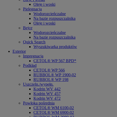
Oleje i woski
Pielęgnacja
Wodorozcieńczalne
Na bazie rozpuszczalnika
Oleje i woski
Bejce
Wodorozcieńczalne
Na bazie rozpuszczalnika
Quick Search
Wyszukiwarka produktów
Exterior
Impregnacja
CETOL® WP 567 BPD*
Podkład
CETOL® WP 566
RUBBOL® WP 1900-02
RUBBOL® WP 198
Uszczeln./wypełn.
Kodrin WV 442
Kodrin WV 457
Kodrin WV 472
Powłoka pośrednia
CETOL® WM 6100-02
CETOL® WM 6900-02