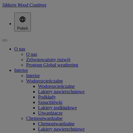
Sikkens Wood Coatings
Polish
O nas
O nas
Zrównoważony rozwój
Program Global weathering
Interior
Interior
Wodorozcieńczalne
Wodorozcieńczalne
Lakiery nawierzchniowe
Podkłady
Szpachlówki
Lakiery podkładowe
Utwardzacze
Chemoutwardzalne
Chemoutwardzalne
Lakiery nawierzchniowe