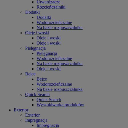
Utwardzacze
Rozcieńczalniki
Dodatki
Dodatki
Wodorozcieńczalne
Na bazie rozpuszczalnika
Oleje i woski
Oleje i woski
Oleje i woski
Pielęgnacja
Pielęgnacja
Wodorozcieńczalne
Na bazie rozpuszczalnika
Oleje i woski
Bejce
Bejce
Wodorozcieńczalne
Na bazie rozpuszczalnika
Quick Search
Quick Search
Wyszukiwarka produktów
Exterior
Exterior
Impregnacja
Impregnacja