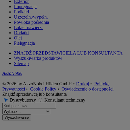
Exterior
Impregnacja
Podkład
Uszczeln./wypełn.
Powłoka pośrednia
Lakier nawierz.
Dodatki
Olej
Pielęgnacja
ZNAJDŹ PRZEDSTAWICIELA LUB KONSULTANTA
Wyszukiwarka produktów
Sitemap
AkzoNobel
© 2026 by AkzoNobel Hilden GmbH •
Drukuj
•
Politykę
Prywatności
•
Cookie Policy
•
Oświadczenie o dostępności
Znajdź sprzedawcę lub konsultanta
Dystrybutorzy
Konsultant techniczny