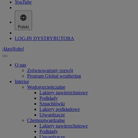
YouTube
Polski
LOG-IN DYSTRYBUTORA
AkzoNobel
O nas
Zrównoważony rozwój
Program Global weathering
Interior
Wodorozcieńczalne
Lakiery nawierzchniowe
Podkłady
Szpachlówki
Lakiery podkładowe
Utwardzacze
Chemoutwardzalne
Lakiery nawierzchniowe
Podkłady
Utwardzacze