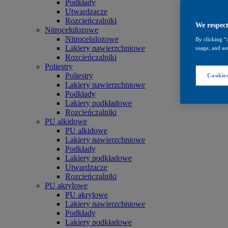
Podkłady
Utwardzacze
Rozcieńczalniki
We respect
Nitrocelulozowe
Nitrocelulozowe
By clicking “
Lakiery nawierzchniowe
usage, and ass
Rozcieńczalniki
Poliestry
Poliestry
Cookies
Lakiery nawierzchniowe
Podkłady
Lakiery podkładowe
Rozcieńczalniki
PU alkidowe
PU alkidowe
Lakiery nawierzchniowe
Podkłady
Lakiery podkładowe
Utwardzacze
Rozcieńczalniki
PU akrylowe
PU akrylowe
Lakiery nawierzchniowe
Podkłady
Lakiery podkładowe