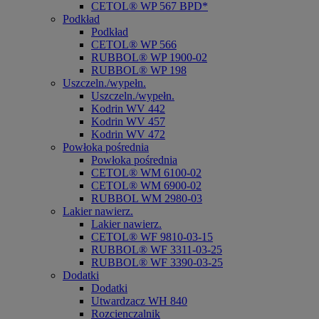
CETOL® WP 567 BPD*
Podkład
Podkład
CETOL® WP 566
RUBBOL® WP 1900-02
RUBBOL® WP 198
Uszczeln./wypełn.
Uszczeln./wypełn.
Kodrin WV 442
Kodrin WV 457
Kodrin WV 472
Powłoka pośrednia
Powłoka pośrednia
CETOL® WM 6100-02
CETOL® WM 6900-02
RUBBOL WM 2980-03
Lakier nawierz.
Lakier nawierz.
CETOL® WF 9810-03-15
RUBBOL® WF 3311-03-25
RUBBOL® WF 3390-03-25
Dodatki
Dodatki
Utwardzacz WH 840
Rozcienczalnik