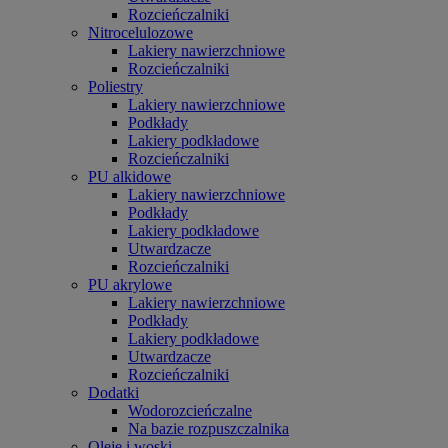
Rozcieńczalniki
Nitrocelulozowe
Lakiery nawierzchniowe
Rozcieńczalniki
Poliestry
Lakiery nawierzchniowe
Podkłady
Lakiery podkładowe
Rozcieńczalniki
PU alkidowe
Lakiery nawierzchniowe
Podkłady
Lakiery podkładowe
Utwardzacze
Rozcieńczalniki
PU akrylowe
Lakiery nawierzchniowe
Podkłady
Lakiery podkładowe
Utwardzacze
Rozcieńczalniki
Dodatki
Wodorozcieńczalne
Na bazie rozpuszczalnika
Oleje i woski