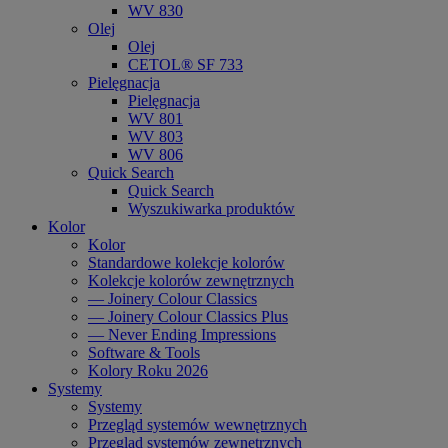
WV 830
Olej
Olej
CETOL® SF 733
Pielęgnacja
Pielęgnacja
WV 801
WV 803
WV 806
Quick Search
Quick Search
Wyszukiwarka produktów
Kolor
Kolor
Standardowe kolekcje kolorów
Kolekcje kolorów zewnętrznych
— Joinery Colour Classics
— Joinery Colour Classics Plus
— Never Ending Impressions
Software & Tools
Kolory Roku 2026
Systemy
Systemy
Przegląd systemów wewnętrznych
Przegląd systemów zewnętrznych