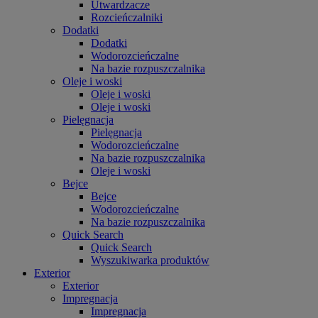
Utwardzacze
Rozcieńczalniki
Dodatki
Dodatki
Wodorozcieńczalne
Na bazie rozpuszczalnika
Oleje i woski
Oleje i woski
Oleje i woski
Pielęgnacja
Pielęgnacja
Wodorozcieńczalne
Na bazie rozpuszczalnika
Oleje i woski
Bejce
Bejce
Wodorozcieńczalne
Na bazie rozpuszczalnika
Quick Search
Quick Search
Wyszukiwarka produktów
Exterior
Exterior
Impregnacja
Impregnacja