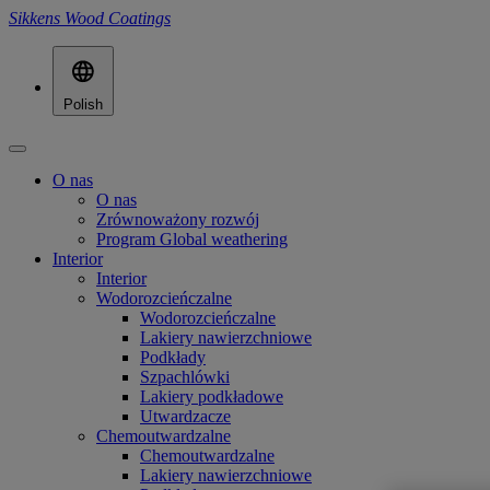
Sikkens Wood Coatings
Polish
O nas
O nas
Zrównoważony rozwój
Program Global weathering
Interior
Interior
Wodorozcieńczalne
Wodorozcieńczalne
Lakiery nawierzchniowe
Podkłady
Szpachlówki
Lakiery podkładowe
Utwardzacze
Chemoutwardzalne
Chemoutwardzalne
Lakiery nawierzchniowe