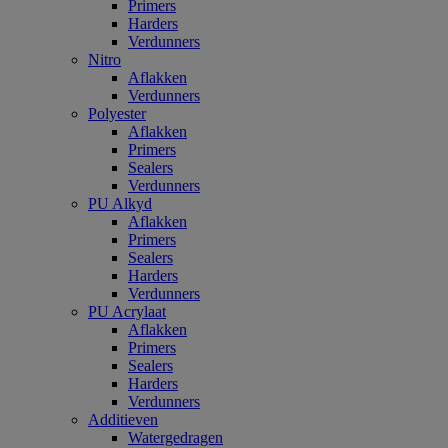
Primers
Harders
Verdunners
Nitro
Aflakken
Verdunners
Polyester
Aflakken
Primers
Sealers
Verdunners
PU Alkyd
Aflakken
Primers
Sealers
Harders
Verdunners
PU Acrylaat
Aflakken
Primers
Sealers
Harders
Verdunners
Additieven
Watergedragen