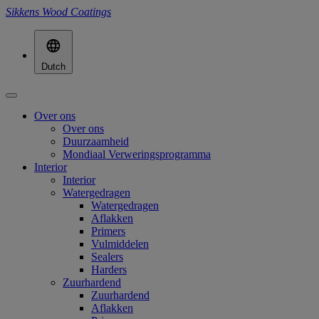
Sikkens Wood Coatings
Dutch
Over ons
Over ons
Duurzaamheid
Mondiaal Verweringsprogramma
Interior
Interior
Watergedragen
Watergedragen
Aflakken
Primers
Vulmiddelen
Sealers
Harders
Zuurhardend
Zuurhardend
Aflakken