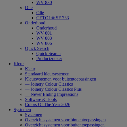
WV 830
Olie
Olie
CETOL® SF 733
Onderhoud
Onderhoud
WV 801
WV 803
WV 806
Quick Search
Quick Search
Productzoeker
Kleur
Kleur
Standaard kleursystemen
Kleursystemen voor buitentoepassingen
— Joinery Colour Classics
— Joinery Colour Classics Plus
— Never Ending Impressions
Software & Tools
Colors Of The Year 2026
Systemen
Systemen
Overzicht systemen voor binnentoepassingen
Overzicht systemen voor buitentoepassingen