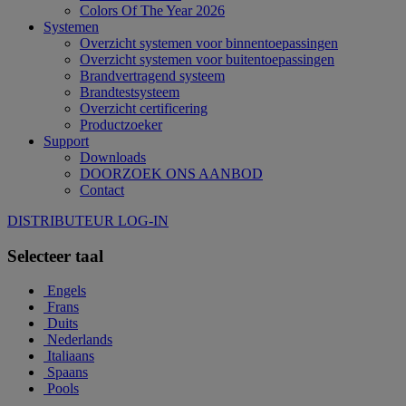
Colors Of The Year 2026
Systemen
Overzicht systemen voor binnentoepassingen
Overzicht systemen voor buitentoepassingen
Brandvertragend systeem
Brandtestsysteem
Overzicht certificering
Productzoeker
Support
Downloads
DOORZOEK ONS AANBOD
Contact
DISTRIBUTEUR LOG-IN
Selecteer taal
Engels
Frans
Duits
Nederlands
Italiaans
Spaans
Pools