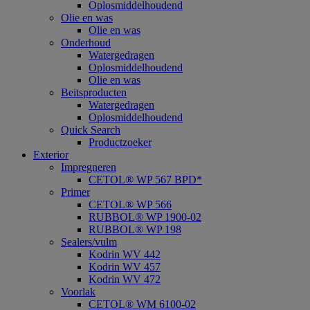
Oplosmiddelhoudend
Olie en was
Olie en was
Onderhoud
Watergedragen
Oplosmiddelhoudend
Olie en was
Beitsproducten
Watergedragen
Oplosmiddelhoudend
Quick Search
Productzoeker
Exterior
Impregneren
CETOL® WP 567 BPD*
Primer
CETOL® WP 566
RUBBOL® WP 1900-02
RUBBOL® WP 198
Sealers/vulm
Kodrin WV 442
Kodrin WV 457
Kodrin WV 472
Voorlak
CETOL® WM 6100-02