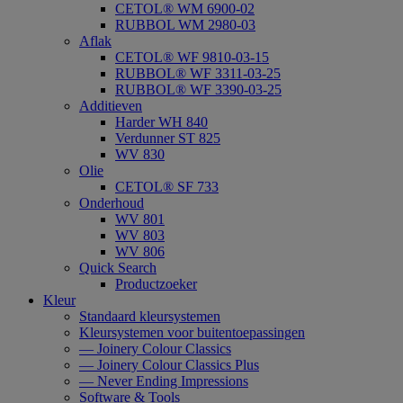
CETOL® WM 6900-02
RUBBOL WM 2980-03
Aflak
CETOL® WF 9810-03-15
RUBBOL® WF 3311-03-25
RUBBOL® WF 3390-03-25
Additieven
Harder WH 840
Verdunner ST 825
WV 830
Olie
CETOL® SF 733
Onderhoud
WV 801
WV 803
WV 806
Quick Search
Productzoeker
Kleur
Standaard kleursystemen
Kleursystemen voor buitentoepassingen
— Joinery Colour Classics
— Joinery Colour Classics Plus
— Never Ending Impressions
Software & Tools