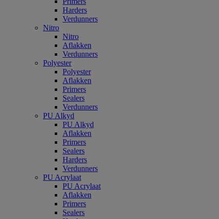
Primers
Harders
Verdunners
Nitro
Nitro
Aflakken
Verdunners
Polyester
Polyester
Aflakken
Primers
Sealers
Verdunners
PU Alkyd
PU Alkyd
Aflakken
Primers
Sealers
Harders
Verdunners
PU Acrylaat
PU Acrylaat
Aflakken
Primers
Sealers