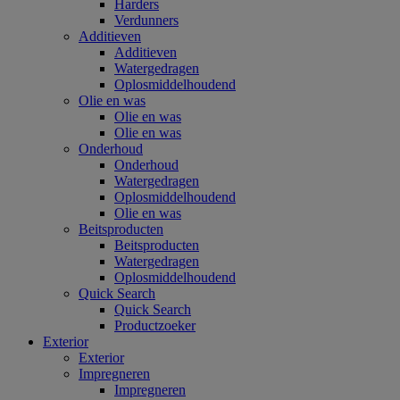
Harders
Verdunners
Additieven
Additieven
Watergedragen
Oplosmiddelhoudend
Olie en was
Olie en was
Olie en was
Onderhoud
Onderhoud
Watergedragen
Oplosmiddelhoudend
Olie en was
Beitsproducten
Beitsproducten
Watergedragen
Oplosmiddelhoudend
Quick Search
Quick Search
Productzoeker
Exterior
Exterior
Impregneren
Impregneren