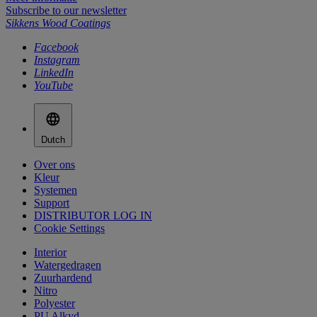
Subscribe to our newsletter
Sikkens Wood Coatings
Facebook
Instagram
LinkedIn
YouTube
Dutch
Over ons
Kleur
Systemen
Support
DISTRIBUTOR LOG IN
Cookie Settings
Interior
Watergedragen
Zuurhardend
Nitro
Polyester
PU Alkyd