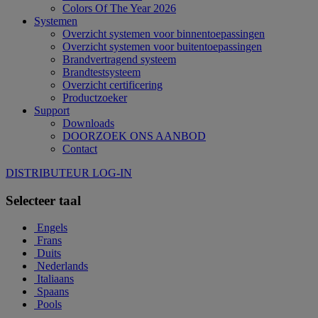
Colors Of The Year 2026
Systemen
Overzicht systemen voor binnentoepassingen
Overzicht systemen voor buitentoepassingen
Brandvertragend systeem
Brandtestsysteem
Overzicht certificering
Productzoeker
Support
Downloads
DOORZOEK ONS AANBOD
Contact
DISTRIBUTEUR LOG-IN
Selecteer taal
Engels
Frans
Duits
Nederlands
Italiaans
Spaans
Pools