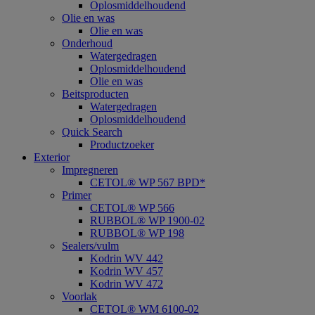
Oplosmiddelhoudend
Olie en was
Olie en was
Onderhoud
Watergedragen
Oplosmiddelhoudend
Olie en was
Beitsproducten
Watergedragen
Oplosmiddelhoudend
Quick Search
Productzoeker
Exterior
Impregneren
CETOL® WP 567 BPD*
Primer
CETOL® WP 566
RUBBOL® WP 1900-02
RUBBOL® WP 198
Sealers/vulm
Kodrin WV 442
Kodrin WV 457
Kodrin WV 472
Voorlak
CETOL® WM 6100-02