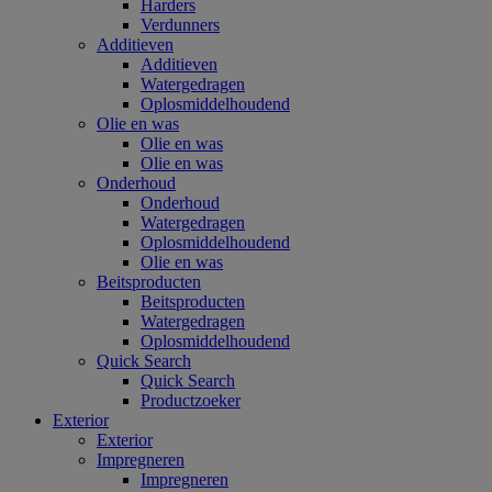
Harders
Verdunners
Additieven
Additieven
Watergedragen
Oplosmiddelhoudend
Olie en was
Olie en was
Olie en was
Onderhoud
Onderhoud
Watergedragen
Oplosmiddelhoudend
Olie en was
Beitsproducten
Beitsproducten
Watergedragen
Oplosmiddelhoudend
Quick Search
Quick Search
Productzoeker
Exterior
Exterior
Impregneren
Impregneren