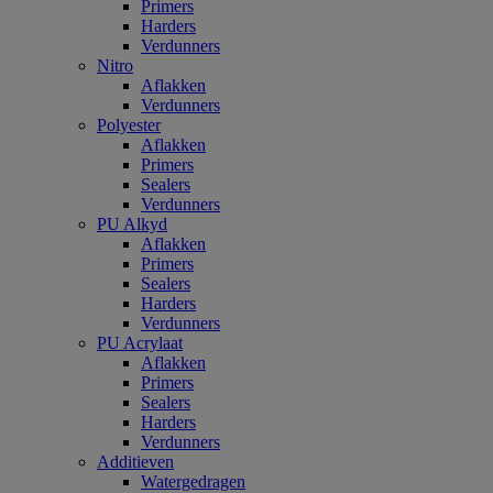
Primers
Harders
Verdunners
Nitro
Aflakken
Verdunners
Polyester
Aflakken
Primers
Sealers
Verdunners
PU Alkyd
Aflakken
Primers
Sealers
Harders
Verdunners
PU Acrylaat
Aflakken
Primers
Sealers
Harders
Verdunners
Additieven
Watergedragen