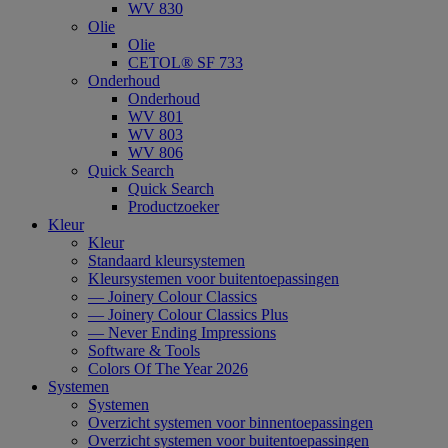
WV 830
Olie
Olie
CETOL® SF 733
Onderhoud
Onderhoud
WV 801
WV 803
WV 806
Quick Search
Quick Search
Productzoeker
Kleur
Kleur
Standaard kleursystemen
Kleursystemen voor buitentoepassingen
— Joinery Colour Classics
— Joinery Colour Classics Plus
— Never Ending Impressions
Software & Tools
Colors Of The Year 2026
Systemen
Systemen
Overzicht systemen voor binnentoepassingen
Overzicht systemen voor buitentoepassingen