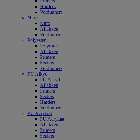
Primers
Harders
Verdunners
Nitro
Nitro
Aflakken
Verdunners
Polyester
Polyester
Aflakken
Primers
Sealers
Verdunners
PU Alkyd
PU Alkyd
Aflakken
Primers
Sealers
Harders
Verdunners
PU Acrylaat
PU Acrylaat
Aflakken
Primers
Sealers