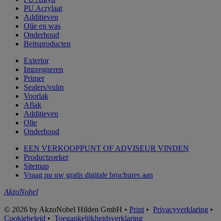
PU Acrylaat
Additieven
Olie en was
Onderhoud
Beitsproducten
Exterior
Impregneren
Primer
Sealers/vulm
Voorlak
Aflak
Additieven
Olie
Onderhoud
EEN VERKOOPPUNT OF ADVISEUR VINDEN
Productzoeker
Sitemap
Vraag nu uw gratis digitale brochures aan
AkzoNobel
© 2026 by AkzoNobel Hilden GmbH •
Print
•
Privacyverklaring
•
Cookiebeleid
•
Toegankelijkheidsverklaring