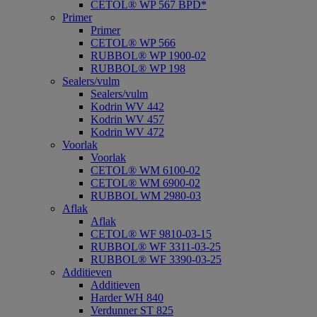
CETOL® WP 567 BPD*
Primer
Primer
CETOL® WP 566
RUBBOL® WP 1900-02
RUBBOL® WP 198
Sealers/vulm
Sealers/vulm
Kodrin WV 442
Kodrin WV 457
Kodrin WV 472
Voorlak
Voorlak
CETOL® WM 6100-02
CETOL® WM 6900-02
RUBBOL WM 2980-03
Aflak
Aflak
CETOL® WF 9810-03-15
RUBBOL® WF 3311-03-25
RUBBOL® WF 3390-03-25
Additieven
Additieven
Harder WH 840
Verdunner ST 825