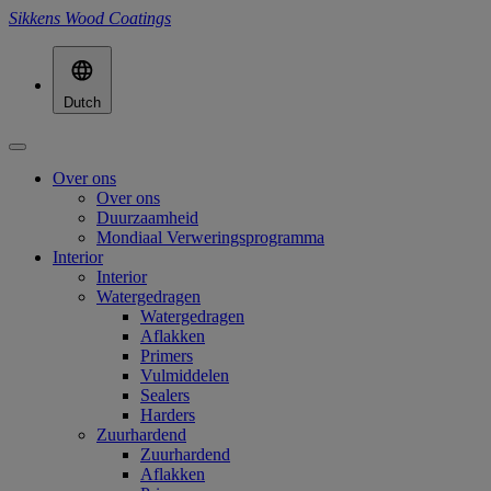
Sikkens Wood Coatings
Dutch
Over ons
Over ons
Duurzaamheid
Mondiaal Verweringsprogramma
Interior
Interior
Watergedragen
Watergedragen
Aflakken
Primers
Vulmiddelen
Sealers
Harders
Zuurhardend
Zuurhardend
Aflakken