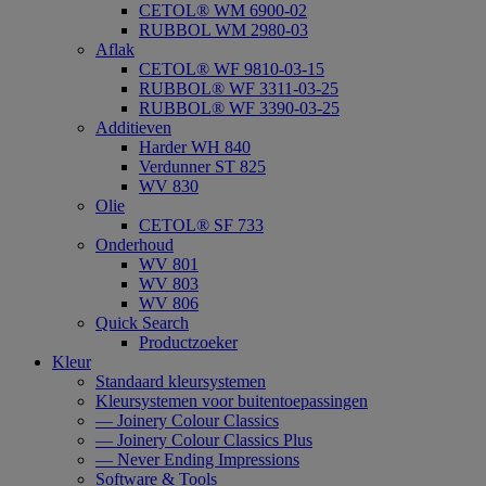
CETOL® WM 6900-02
RUBBOL WM 2980-03
Aflak
CETOL® WF 9810-03-15
RUBBOL® WF 3311-03-25
RUBBOL® WF 3390-03-25
Additieven
Harder WH 840
Verdunner ST 825
WV 830
Olie
CETOL® SF 733
Onderhoud
WV 801
WV 803
WV 806
Quick Search
Productzoeker
Kleur
Standaard kleursystemen
Kleursystemen voor buitentoepassingen
— Joinery Colour Classics
— Joinery Colour Classics Plus
— Never Ending Impressions
Software & Tools