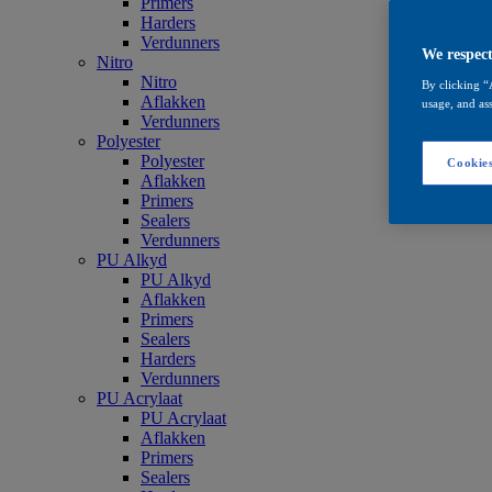
Primers
Harders
Verdunners
We respect
Nitro
Nitro
By clicking “
Aflakken
usage, and ass
Verdunners
Polyester
Polyester
Cookies
Aflakken
Primers
Sealers
Verdunners
PU Alkyd
PU Alkyd
Aflakken
Primers
Sealers
Harders
Verdunners
PU Acrylaat
PU Acrylaat
Aflakken
Primers
Sealers