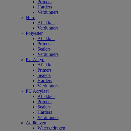
Primers
Harders
Verdunners
Nitro
Aflakken
Verdunners
Polyester
Aflakken
Primers
Sealers
Verdunners
PU Alkyd
Aflakken
Primers
Sealers
Harders
Verdunners
PU Acrylaat
Aflakken
Primers
Sealers
Harders
Verdunners
Additieven
Watergedragen