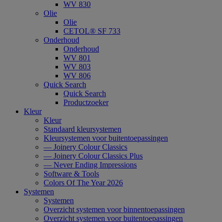
WV 830
Olie
Olie
CETOL® SF 733
Onderhoud
Onderhoud
WV 801
WV 803
WV 806
Quick Search
Quick Search
Productzoeker
Kleur
Kleur
Standaard kleursystemen
Kleursystemen voor buitentoepassingen
— Joinery Colour Classics
— Joinery Colour Classics Plus
— Never Ending Impressions
Software & Tools
Colors Of The Year 2026
Systemen
Systemen
Overzicht systemen voor binnentoepassingen
Overzicht systemen voor buitentoepassingen