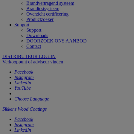
Brandvertragend systeem
Brandtestsysteem
Overzicht certificering
Productzoeker
Support
Support
Downloads
DOORZOEK ONS AANBOD
Contact
DISTRIBUTEUR LOG-IN
Verkooppunt of adviseur vinden
Facebook
Instagram
LinkedIn
YouTube
Choose Language
Sikkens Wood Coatings
Facebook
Instagram
LinkedIn