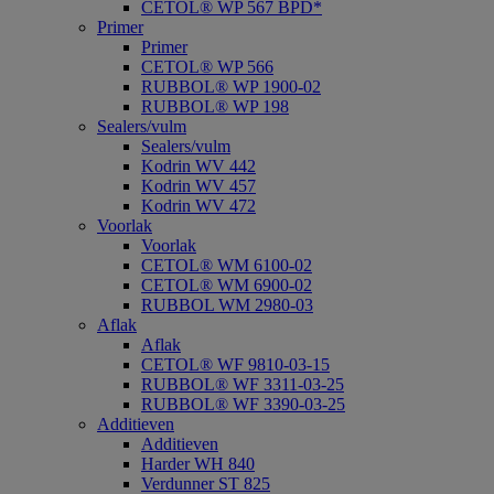
CETOL® WP 567 BPD*
Primer
Primer
CETOL® WP 566
RUBBOL® WP 1900-02
RUBBOL® WP 198
Sealers/vulm
Sealers/vulm
Kodrin WV 442
Kodrin WV 457
Kodrin WV 472
Voorlak
Voorlak
CETOL® WM 6100-02
CETOL® WM 6900-02
RUBBOL WM 2980-03
Aflak
Aflak
CETOL® WF 9810-03-15
RUBBOL® WF 3311-03-25
RUBBOL® WF 3390-03-25
Additieven
Additieven
Harder WH 840
Verdunner ST 825