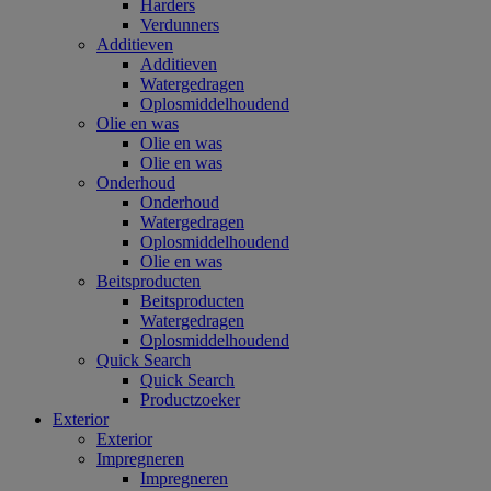
Harders
Verdunners
Additieven
Additieven
Watergedragen
Oplosmiddelhoudend
Olie en was
Olie en was
Olie en was
Onderhoud
Onderhoud
Watergedragen
Oplosmiddelhoudend
Olie en was
Beitsproducten
Beitsproducten
Watergedragen
Oplosmiddelhoudend
Quick Search
Quick Search
Productzoeker
Exterior
Exterior
Impregneren
Impregneren