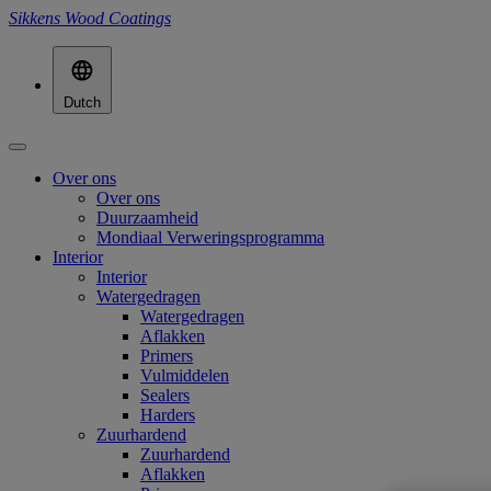
Sikkens Wood Coatings
Dutch
Over ons
Over ons
Duurzaamheid
Mondiaal Verweringsprogramma
Interior
Interior
Watergedragen
Watergedragen
Aflakken
Primers
Vulmiddelen
Sealers
Harders
Zuurhardend
Zuurhardend
Aflakken