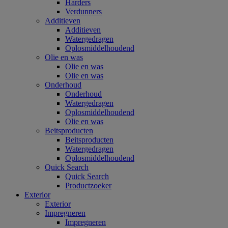
Harders
Verdunners
Additieven
Additieven
Watergedragen
Oplosmiddelhoudend
Olie en was
Olie en was
Olie en was
Onderhoud
Onderhoud
Watergedragen
Oplosmiddelhoudend
Olie en was
Beitsproducten
Beitsproducten
Watergedragen
Oplosmiddelhoudend
Quick Search
Quick Search
Productzoeker
Exterior
Exterior
Impregneren
Impregneren