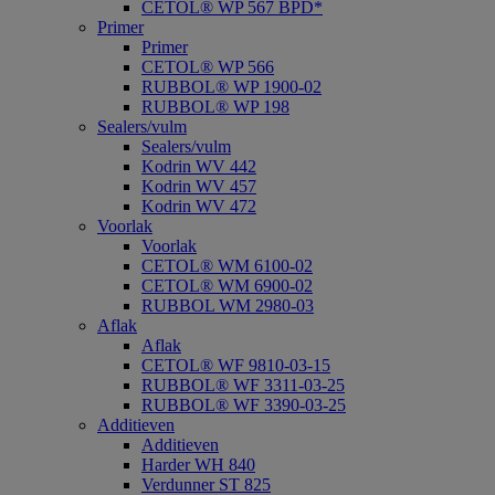
CETOL® WP 567 BPD*
Primer
Primer
CETOL® WP 566
RUBBOL® WP 1900-02
RUBBOL® WP 198
Sealers/vulm
Sealers/vulm
Kodrin WV 442
Kodrin WV 457
Kodrin WV 472
Voorlak
Voorlak
CETOL® WM 6100-02
CETOL® WM 6900-02
RUBBOL WM 2980-03
Aflak
Aflak
CETOL® WF 9810-03-15
RUBBOL® WF 3311-03-25
RUBBOL® WF 3390-03-25
Additieven
Additieven
Harder WH 840
Verdunner ST 825