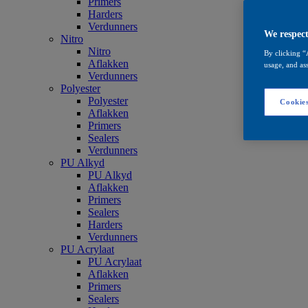
Primers
Harders
Verdunners
We respect
Nitro
Nitro
By clicking “
Aflakken
usage, and ass
Verdunners
Polyester
Polyester
Cookies
Aflakken
Primers
Sealers
Verdunners
PU Alkyd
PU Alkyd
Aflakken
Primers
Sealers
Harders
Verdunners
PU Acrylaat
PU Acrylaat
Aflakken
Primers
Sealers