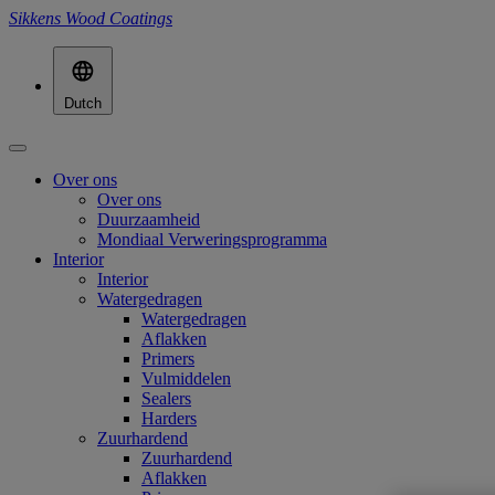
Sikkens Wood Coatings
Dutch
Over ons
Over ons
Duurzaamheid
Mondiaal Verweringsprogramma
Interior
Interior
Watergedragen
Watergedragen
Aflakken
Primers
Vulmiddelen
Sealers
Harders
Zuurhardend
Zuurhardend
Aflakken