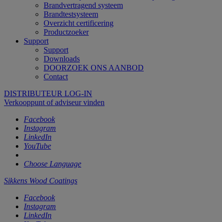
Brandvertragend systeem
Brandtestsysteem
Overzicht certificering
Productzoeker
Support
Support
Downloads
DOORZOEK ONS AANBOD
Contact
DISTRIBUTEUR LOG-IN
Verkooppunt of adviseur vinden
Facebook
Instagram
LinkedIn
YouTube
Choose Language
Sikkens Wood Coatings
Facebook
Instagram
LinkedIn