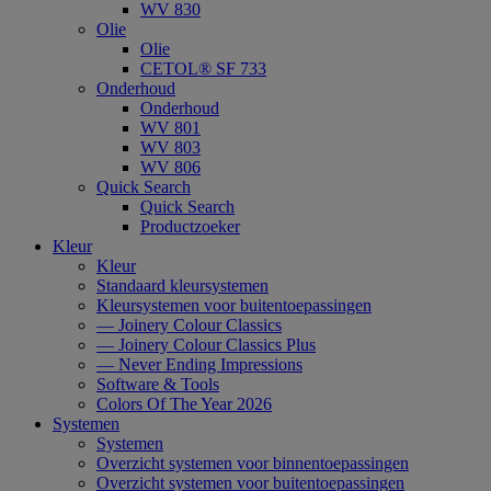
WV 830
Olie
Olie
CETOL® SF 733
Onderhoud
Onderhoud
WV 801
WV 803
WV 806
Quick Search
Quick Search
Productzoeker
Kleur
Kleur
Standaard kleursystemen
Kleursystemen voor buitentoepassingen
— Joinery Colour Classics
— Joinery Colour Classics Plus
— Never Ending Impressions
Software & Tools
Colors Of The Year 2026
Systemen
Systemen
Overzicht systemen voor binnentoepassingen
Overzicht systemen voor buitentoepassingen