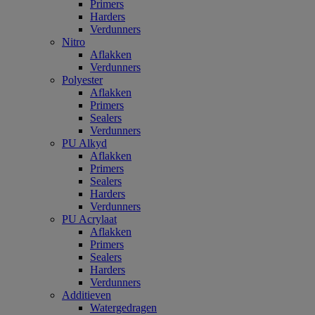
Primers
Harders
Verdunners
Nitro
Aflakken
Verdunners
Polyester
Aflakken
Primers
Sealers
Verdunners
PU Alkyd
Aflakken
Primers
Sealers
Harders
Verdunners
PU Acrylaat
Aflakken
Primers
Sealers
Harders
Verdunners
Additieven
Watergedragen