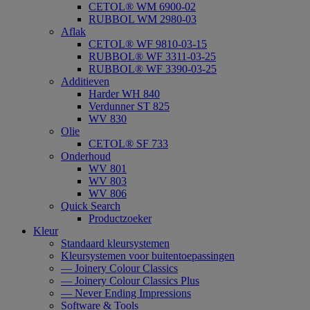
CETOL® WM 6900-02
RUBBOL WM 2980-03
Aflak
CETOL® WF 9810-03-15
RUBBOL® WF 3311-03-25
RUBBOL® WF 3390-03-25
Additieven
Harder WH 840
Verdunner ST 825
WV 830
Olie
CETOL® SF 733
Onderhoud
WV 801
WV 803
WV 806
Quick Search
Productzoeker
Kleur
Standaard kleursystemen
Kleursystemen voor buitentoepassingen
— Joinery Colour Classics
— Joinery Colour Classics Plus
— Never Ending Impressions
Software & Tools