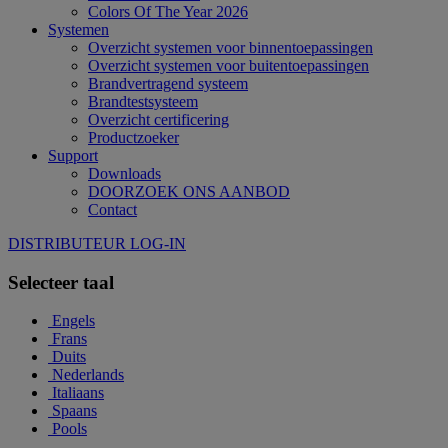
Colors Of The Year 2026
Systemen
Overzicht systemen voor binnentoepassingen
Overzicht systemen voor buitentoepassingen
Brandvertragend systeem
Brandtestsysteem
Overzicht certificering
Productzoeker
Support
Downloads
DOORZOEK ONS AANBOD
Contact
DISTRIBUTEUR LOG-IN
Selecteer taal
Engels
Frans
Duits
Nederlands
Italiaans
Spaans
Pools