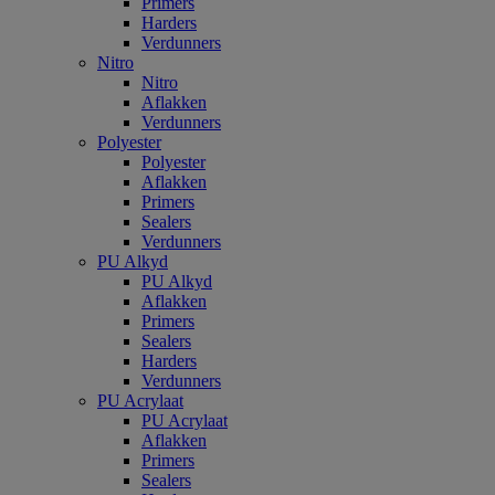
Primers
Harders
Verdunners
Nitro
Nitro
Aflakken
Verdunners
Polyester
Polyester
Aflakken
Primers
Sealers
Verdunners
PU Alkyd
PU Alkyd
Aflakken
Primers
Sealers
Harders
Verdunners
PU Acrylaat
PU Acrylaat
Aflakken
Primers
Sealers