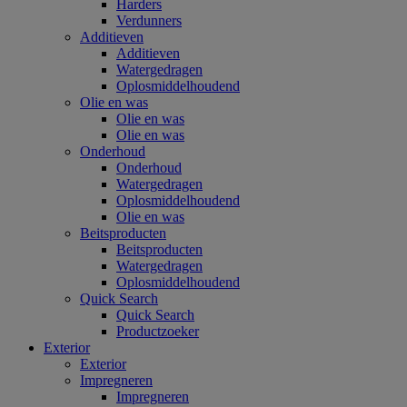
Harders
Verdunners
Additieven
Additieven
Watergedragen
Oplosmiddelhoudend
Olie en was
Olie en was
Olie en was
Onderhoud
Onderhoud
Watergedragen
Oplosmiddelhoudend
Olie en was
Beitsproducten
Beitsproducten
Watergedragen
Oplosmiddelhoudend
Quick Search
Quick Search
Productzoeker
Exterior
Exterior
Impregneren
Impregneren