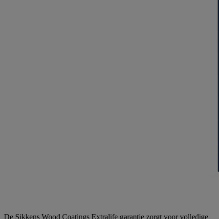
De Sikkens Wood Coatings Extralife garantie zorgt voor volledige