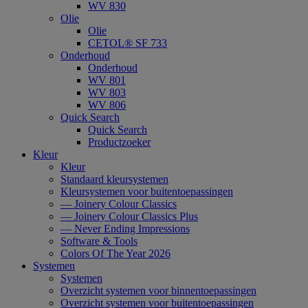
WV 830
Olie
Olie
CETOL® SF 733
Onderhoud
Onderhoud
WV 801
WV 803
WV 806
Quick Search
Quick Search
Productzoeker
Kleur
Kleur
Standaard kleursystemen
Kleursystemen voor buitentoepassingen
— Joinery Colour Classics
— Joinery Colour Classics Plus
— Never Ending Impressions
Software & Tools
Colors Of The Year 2026
Systemen
Systemen
Overzicht systemen voor binnentoepassingen
Overzicht systemen voor buitentoepassingen