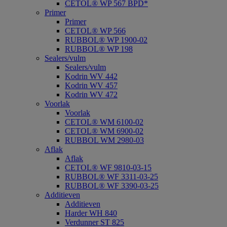
CETOL® WP 567 BPD*
Primer
Primer
CETOL® WP 566
RUBBOL® WP 1900-02
RUBBOL® WP 198
Sealers/vulm
Sealers/vulm
Kodrin WV 442
Kodrin WV 457
Kodrin WV 472
Voorlak
Voorlak
CETOL® WM 6100-02
CETOL® WM 6900-02
RUBBOL WM 2980-03
Aflak
Aflak
CETOL® WF 9810-03-15
RUBBOL® WF 3311-03-25
RUBBOL® WF 3390-03-25
Additieven
Additieven
Harder WH 840
Verdunner ST 825