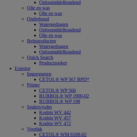
Oplosmiddelhoudend
Olie en was
Olie en was
Onderhoud
Watergedragen
Oplosmiddelhoudend
Olie en was
Beitsproducten
Watergedragen
Oplosmiddelhoudend
Quick Search
Productzoeker
Exterior
Impregneren
CETOL® WP 567 BPD*
Primer
CETOL® WP 566
RUBBOL® WP 1900-02
RUBBOL® WP 198
Sealers/vulm
Kodrin WV 442
Kodrin WV 457
Kodrin WV 472
Voorlak
CETOL® WM 6100-02