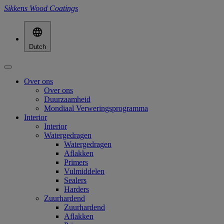
Sikkens Wood Coatings
Dutch
Over ons
Over ons
Duurzaamheid
Mondiaal Verweringsprogramma
Interior
Interior
Watergedragen
Watergedragen
Aflakken
Primers
Vulmiddelen
Sealers
Harders
Zuurhardend
Zuurhardend
Aflakken