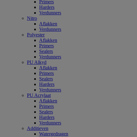
Primers
Harders
Verdunners
Nitro
Aflakken
Verdunners
Polyester
Aflakken
Primers
Sealers
Verdunners
PU Alkyd
Aflakken
Primers
Sealers
Harders
Verdunners
PU Acrylaat
Aflakken
Primers
Sealers
Harders
Verdunners
Additieven
Watergedragen