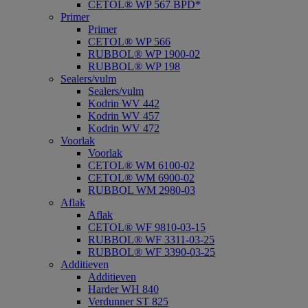
CETOL® WP 567 BPD*
Primer
Primer
CETOL® WP 566
RUBBOL® WP 1900-02
RUBBOL® WP 198
Sealers/vulm
Sealers/vulm
Kodrin WV 442
Kodrin WV 457
Kodrin WV 472
Voorlak
Voorlak
CETOL® WM 6100-02
CETOL® WM 6900-02
RUBBOL WM 2980-03
Aflak
Aflak
CETOL® WF 9810-03-15
RUBBOL® WF 3311-03-25
RUBBOL® WF 3390-03-25
Additieven
Additieven
Harder WH 840
Verdunner ST 825