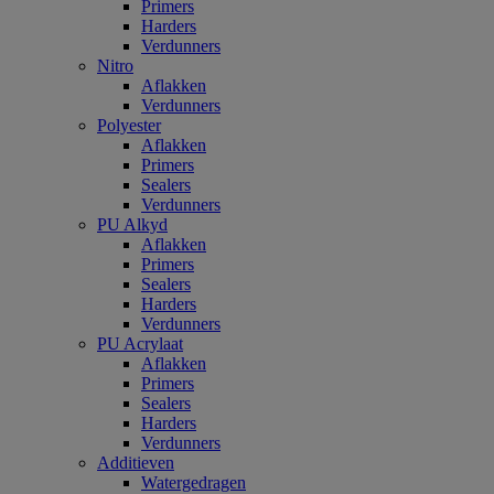
Primers
Harders
Verdunners
Nitro
Aflakken
Verdunners
Polyester
Aflakken
Primers
Sealers
Verdunners
PU Alkyd
Aflakken
Primers
Sealers
Harders
Verdunners
PU Acrylaat
Aflakken
Primers
Sealers
Harders
Verdunners
Additieven
Watergedragen