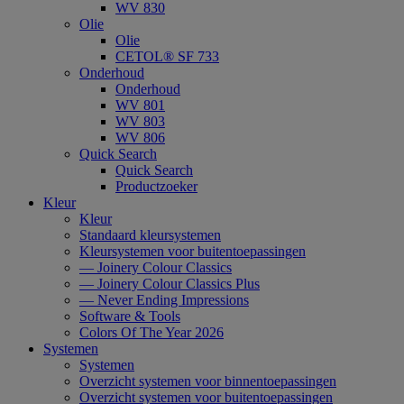
WV 830
Olie
Olie
CETOL® SF 733
Onderhoud
Onderhoud
WV 801
WV 803
WV 806
Quick Search
Quick Search
Productzoeker
Kleur
Kleur
Standaard kleursystemen
Kleursystemen voor buitentoepassingen
— Joinery Colour Classics
— Joinery Colour Classics Plus
— Never Ending Impressions
Software & Tools
Colors Of The Year 2026
Systemen
Systemen
Overzicht systemen voor binnentoepassingen
Overzicht systemen voor buitentoepassingen