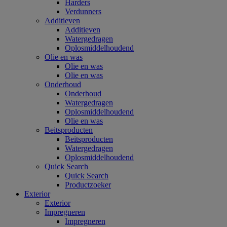
Harders
Verdunners
Additieven
Additieven
Watergedragen
Oplosmiddelhoudend
Olie en was
Olie en was
Olie en was
Onderhoud
Onderhoud
Watergedragen
Oplosmiddelhoudend
Olie en was
Beitsproducten
Beitsproducten
Watergedragen
Oplosmiddelhoudend
Quick Search
Quick Search
Productzoeker
Exterior
Exterior
Impregneren
Impregneren