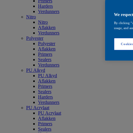
Primers
Harders
Verdunners
We respect
Nitro
Nitro
By clicking “
Aflakken
usage, and ass
Verdunners
Polyester
Polyester
Cookies
Aflakken
Primers
Sealers
Verdunners
PU Alkyd
PU Alkyd
Aflakken
Primers
Sealers
Harders
Verdunners
PU Acrylaat
PU Acrylaat
Aflakken
Primers
Sealers