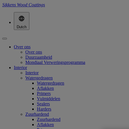
Sikkens Wood Coatings
Dutch
Over ons
Over ons
Duurzaamheid
Mondiaal Verweringsprogramma
Interior
Interior
Watergedragen
Watergedragen
Aflakken
Primers
Vulmiddelen
Sealers
Harders
Zuurhardend
Zuurhardend
Aflakken