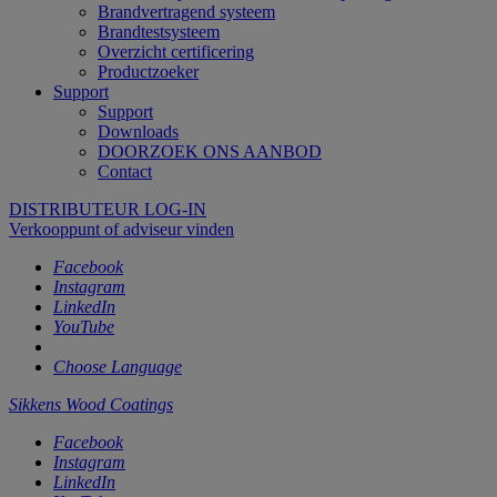
Brandvertragend systeem
Brandtestsysteem
Overzicht certificering
Productzoeker
Support
Support
Downloads
DOORZOEK ONS AANBOD
Contact
DISTRIBUTEUR LOG-IN
Verkooppunt of adviseur vinden
Facebook
Instagram
LinkedIn
YouTube
Choose Language
Sikkens Wood Coatings
Facebook
Instagram
LinkedIn