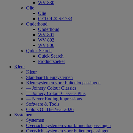
WV 830
Olie
Olie
CETOL® SF 733
Onderhoud
Onderhoud
WV 801
WV 803
WV 806
Quick Search
Quick Search
Productzoeker
Kleur
Kleur
Standaard kleursystemen
Kleursystemen voor buitentoepassingen
— Joinery Colour Classics
— Joinery Colour Classics Plus
— Never Ending Impressions
Software & Tools
Colors Of The Year 2026
Systemen
Systemen
Overzicht systemen voor binnentoepassingen
Overzicht systemen voor buitentoepassingen