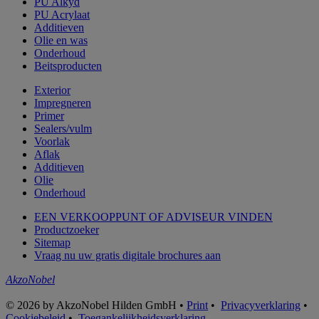
PU Alkyd
PU Acrylaat
Additieven
Olie en was
Onderhoud
Beitsproducten
Exterior
Impregneren
Primer
Sealers/vulm
Voorlak
Aflak
Additieven
Olie
Onderhoud
EEN VERKOOPPUNT OF ADVISEUR VINDEN
Productzoeker
Sitemap
Vraag nu uw gratis digitale brochures aan
AkzoNobel
© 2026 by AkzoNobel Hilden GmbH •
Print
•
Privacyverklaring
•
Cookiebeleid
•
Toegankelijkheidsverklaring