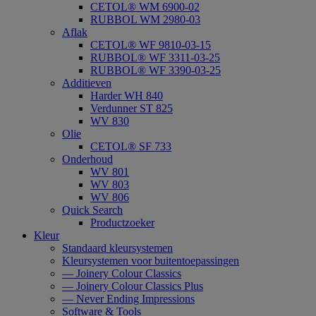
CETOL® WM 6900-02
RUBBOL WM 2980-03
Aflak
CETOL® WF 9810-03-15
RUBBOL® WF 3311-03-25
RUBBOL® WF 3390-03-25
Additieven
Harder WH 840
Verdunner ST 825
WV 830
Olie
CETOL® SF 733
Onderhoud
WV 801
WV 803
WV 806
Quick Search
Productzoeker
Kleur
Standaard kleursystemen
Kleursystemen voor buitentoepassingen
— Joinery Colour Classics
— Joinery Colour Classics Plus
— Never Ending Impressions
Software & Tools