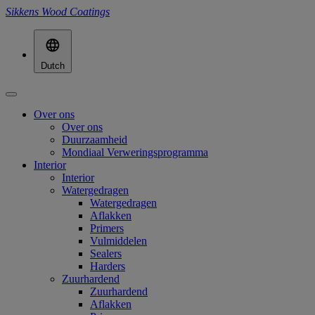
Sikkens Wood Coatings
Dutch
Over ons
Over ons
Duurzaamheid
Mondiaal Verweringsprogramma
Interior
Interior
Watergedragen
Watergedragen
Aflakken
Primers
Vulmiddelen
Sealers
Harders
Zuurhardend
Zuurhardend
Aflakken