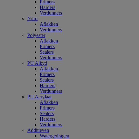
Primers
Harders
Verdunners
Nitro
Aflakken
Verdunners
Polyester
Aflakken
Primers
Sealers
Verdunners
PU Alkyd
Aflakken
Primers
Sealers
Harders
Verdunners
PU Acrylaat
Aflakken
Primers
Sealers
Harders
Verdunners
Additieven
Watergedragen