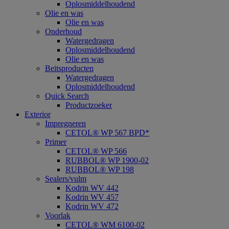
Oplosmiddelhoudend
Olie en was
Olie en was
Onderhoud
Watergedragen
Oplosmiddelhoudend
Olie en was
Beitsproducten
Watergedragen
Oplosmiddelhoudend
Quick Search
Productzoeker
Exterior
Impregneren
CETOL® WP 567 BPD*
Primer
CETOL® WP 566
RUBBOL® WP 1900-02
RUBBOL® WP 198
Sealers/vulm
Kodrin WV 442
Kodrin WV 457
Kodrin WV 472
Voorlak
CETOL® WM 6100-02