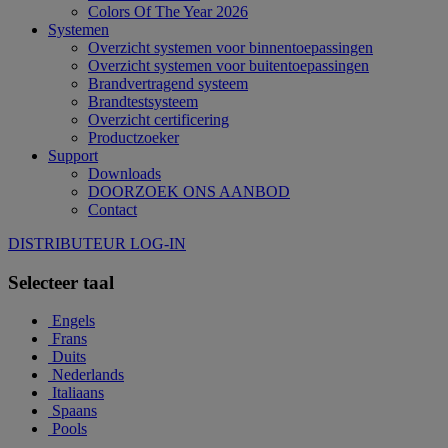
Colors Of The Year 2026
Systemen
Overzicht systemen voor binnentoepassingen
Overzicht systemen voor buitentoepassingen
Brandvertragend systeem
Brandtestsysteem
Overzicht certificering
Productzoeker
Support
Downloads
DOORZOEK ONS AANBOD
Contact
DISTRIBUTEUR LOG-IN
Selecteer taal
Engels
Frans
Duits
Nederlands
Italiaans
Spaans
Pools