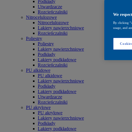
Podkłady
Utwardzacze
Rozcieńczalniki
We respect
Nitrocelulozowe
Nitrocelulozowe
By clicking “
Lakiery nawierzchniowe
usage, and ass
Rozcieńczalniki
Poliestry
Poliestry
Cookies
Lakiery nawierzchniowe
Podkłady
Lakiery podkładowe
Rozcieńczalniki
PU alkidowe
PU alkidowe
Lakiery nawierzchniowe
Podkłady
Lakiery podkładowe
Utwardzacze
Rozcieńczalniki
PU akrylowe
PU akrylowe
Lakiery nawierzchniowe
Podkłady
Lakiery podkładowe