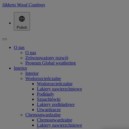
Sikkens Wood Coatings
Polish
O nas
O nas
Zrównoważony rozwój
Program Global weathering
Interior
Interior
Wodorozcieńczalne
Wodorozcieńczalne
Lakiery nawierzchniowe
Podkłady
Szpachlówki
Lakiery podkładowe
Utwardzacze
Chemoutwardzalne
Chemoutwardzalne
Lakiery nawierzchniowe