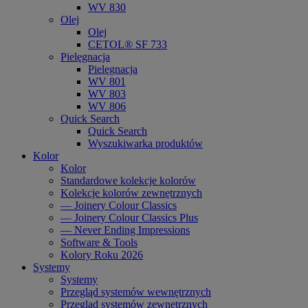
WV 830
Olej
Olej
CETOL® SF 733
Pielęgnacja
Pielęgnacja
WV 801
WV 803
WV 806
Quick Search
Quick Search
Wyszukiwarka produktów
Kolor
Kolor
Standardowe kolekcje kolorów
Kolekcje kolorów zewnętrznych
— Joinery Colour Classics
— Joinery Colour Classics Plus
— Never Ending Impressions
Software & Tools
Kolory Roku 2026
Systemy
Systemy
Przegląd systemów wewnętrznych
Przegląd systemów zewnętrznych