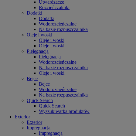
Utwardzacze
Rozcieńczalniki
Dodatki
Dodatki
Wodorozcieńczalne
Na bazie rozpuszczalnika
Oleje i woski
Oleje i woski
Oleje i woski
Pielęgnacja
Pielęgnacja
Wodorozcieńczalne
Na bazie rozpuszczalnika
Oleje i woski
Bejce
Bejce
Wodorozcieńczalne
Na bazie rozpuszczalnika
Quick Search
Quick Search
Wyszukiwarka produktów
Exterior
Exterior
Impregnacja
Impregnacja