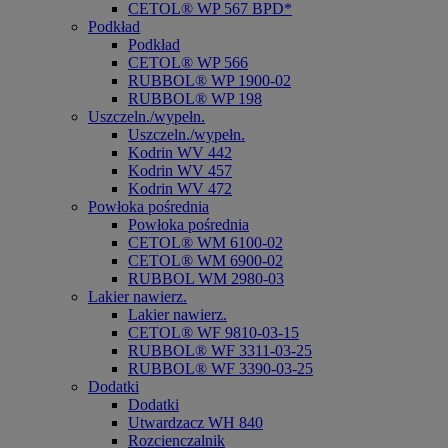
CETOL® WP 567 BPD*
Podkład
Podkład
CETOL® WP 566
RUBBOL® WP 1900-02
RUBBOL® WP 198
Uszczeln./wypełn.
Uszczeln./wypełn.
Kodrin WV 442
Kodrin WV 457
Kodrin WV 472
Powłoka pośrednia
Powłoka pośrednia
CETOL® WM 6100-02
CETOL® WM 6900-02
RUBBOL WM 2980-03
Lakier nawierz.
Lakier nawierz.
CETOL® WF 9810-03-15
RUBBOL® WF 3311-03-25
RUBBOL® WF 3390-03-25
Dodatki
Dodatki
Utwardzacz WH 840
Rozcienczalnik