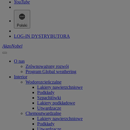
YouTube
Polski
LOG-IN DYSTRYBUTORA
AkzoNobel
O nas
Zrównoważony rozwój
Program Global weathering
Interior
Wodorozcieńczalne
Lakiery nawierzchniowe
Podkłady
Szpachlówki
Lakiery podkładowe
Utwardzacze
Chemoutwardzalne
Lakiery nawierzchniowe
Podkłady
Utwardzacze