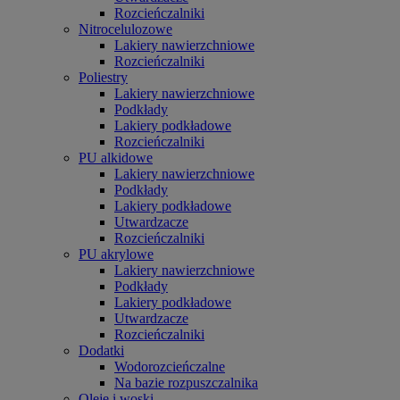
Rozcieńczalniki
Nitrocelulozowe
Lakiery nawierzchniowe
Rozcieńczalniki
Poliestry
Lakiery nawierzchniowe
Podkłady
Lakiery podkładowe
Rozcieńczalniki
PU alkidowe
Lakiery nawierzchniowe
Podkłady
Lakiery podkładowe
Utwardzacze
Rozcieńczalniki
PU akrylowe
Lakiery nawierzchniowe
Podkłady
Lakiery podkładowe
Utwardzacze
Rozcieńczalniki
Dodatki
Wodorozcieńczalne
Na bazie rozpuszczalnika
Oleje i woski