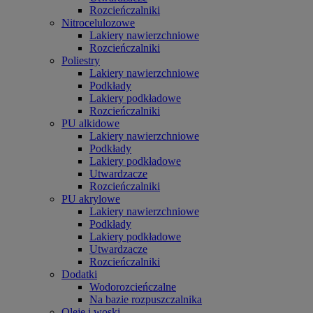
Rozcieńczalniki
Nitrocelulozowe
Lakiery nawierzchniowe
Rozcieńczalniki
Poliestry
Lakiery nawierzchniowe
Podkłady
Lakiery podkładowe
Rozcieńczalniki
PU alkidowe
Lakiery nawierzchniowe
Podkłady
Lakiery podkładowe
Utwardzacze
Rozcieńczalniki
PU akrylowe
Lakiery nawierzchniowe
Podkłady
Lakiery podkładowe
Utwardzacze
Rozcieńczalniki
Dodatki
Wodorozcieńczalne
Na bazie rozpuszczalnika
Oleje i woski