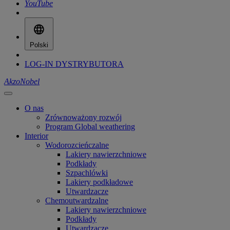
YouTube
Polski
LOG-IN DYSTRYBUTORA
AkzoNobel
O nas
Zrównoważony rozwój
Program Global weathering
Interior
Wodorozcieńczalne
Lakiery nawierzchniowe
Podkłady
Szpachlówki
Lakiery podkładowe
Utwardzacze
Chemoutwardzalne
Lakiery nawierzchniowe
Podkłady
Utwardzacze