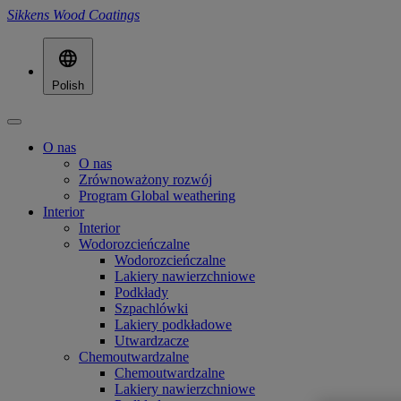
Sikkens Wood Coatings
Polish
O nas
O nas
Zrównoważony rozwój
Program Global weathering
Interior
Interior
Wodorozcieńczalne
Wodorozcieńczalne
Lakiery nawierzchniowe
Podkłady
Szpachlówki
Lakiery podkładowe
Utwardzacze
Chemoutwardzalne
Chemoutwardzalne
Lakiery nawierzchniowe