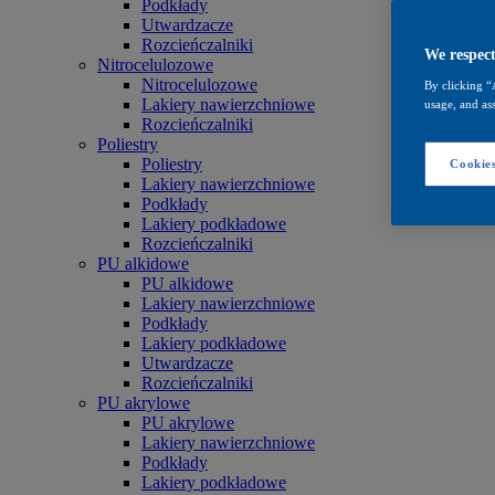
Podkłady
Utwardzacze
Rozcieńczalniki
We respect
Nitrocelulozowe
Nitrocelulozowe
By clicking “
Lakiery nawierzchniowe
usage, and ass
Rozcieńczalniki
Poliestry
Poliestry
Cookies
Lakiery nawierzchniowe
Podkłady
Lakiery podkładowe
Rozcieńczalniki
PU alkidowe
PU alkidowe
Lakiery nawierzchniowe
Podkłady
Lakiery podkładowe
Utwardzacze
Rozcieńczalniki
PU akrylowe
PU akrylowe
Lakiery nawierzchniowe
Podkłady
Lakiery podkładowe