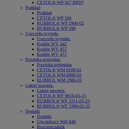
CETOL® WP 567 BPD*
Podkład
Podkład
CETOL® WP 566
RUBBOL® WP 1900-02
RUBBOL® WP 198
Uszczeln./wypełn.
Uszczeln./wypełn.
Kodrin WV 442
Kodrin WV 457
Kodrin WV 472
Powłoka pośrednia
Powłoka pośrednia
CETOL® WM 6100-02
CETOL® WM 6900-02
RUBBOL WM 2980-03
Lakier nawierz.
Lakier nawierz.
CETOL® WF 9810-03-15
RUBBOL® WF 3311-03-25
RUBBOL® WF 3390-03-25
Dodatki
Dodatki
Utwardzacz WH 840
Rozcienczalnik