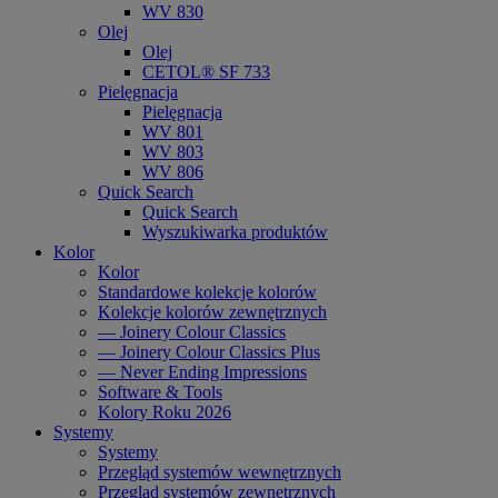
WV 830
Olej
Olej
CETOL® SF 733
Pielęgnacja
Pielęgnacja
WV 801
WV 803
WV 806
Quick Search
Quick Search
Wyszukiwarka produktów
Kolor
Kolor
Standardowe kolekcje kolorów
Kolekcje kolorów zewnętrznych
— Joinery Colour Classics
— Joinery Colour Classics Plus
— Never Ending Impressions
Software & Tools
Kolory Roku 2026
Systemy
Systemy
Przegląd systemów wewnętrznych
Przegląd systemów zewnętrznych