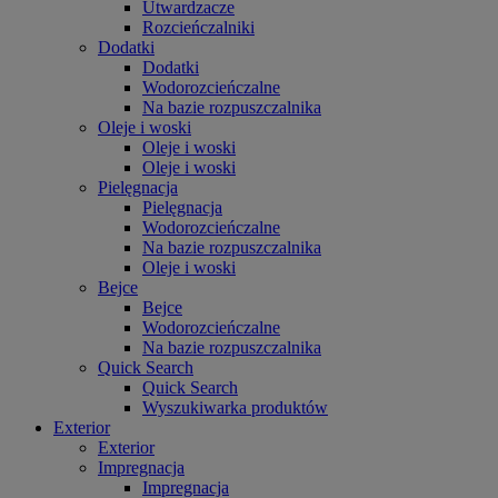
Utwardzacze
Rozcieńczalniki
Dodatki
Dodatki
Wodorozcieńczalne
Na bazie rozpuszczalnika
Oleje i woski
Oleje i woski
Oleje i woski
Pielęgnacja
Pielęgnacja
Wodorozcieńczalne
Na bazie rozpuszczalnika
Oleje i woski
Bejce
Bejce
Wodorozcieńczalne
Na bazie rozpuszczalnika
Quick Search
Quick Search
Wyszukiwarka produktów
Exterior
Exterior
Impregnacja
Impregnacja