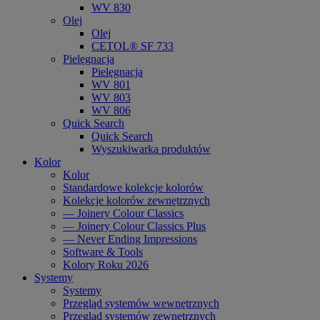
WV 830
Olej
Olej
CETOL® SF 733
Pielęgnacja
Pielęgnacja
WV 801
WV 803
WV 806
Quick Search
Quick Search
Wyszukiwarka produktów
Kolor
Kolor
Standardowe kolekcje kolorów
Kolekcje kolorów zewnętrznych
— Joinery Colour Classics
— Joinery Colour Classics Plus
— Never Ending Impressions
Software & Tools
Kolory Roku 2026
Systemy
Systemy
Przegląd systemów wewnętrznych
Przegląd systemów zewnętrznych