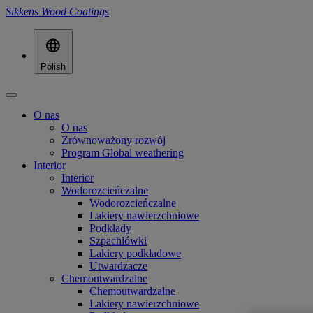
Sikkens Wood Coatings
Polish
O nas
O nas
Zrównoważony rozwój
Program Global weathering
Interior
Interior
Wodorozcieńczalne
Wodorozcieńczalne
Lakiery nawierzchniowe
Podkłady
Szpachlówki
Lakiery podkładowe
Utwardzacze
Chemoutwardzalne
Chemoutwardzalne
Lakiery nawierzchniowe