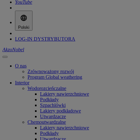
YouTube
Polski
LOG-IN DYSTRYBUTORA
AkzoNobel
O nas
Zrównoważony rozwój
Program Global weathering
Interior
Wodorozcieńczalne
Lakiery nawierzchniowe
Podkłady
Szpachlówki
Lakiery podkładowe
Utwardzacze
Chemoutwardzalne
Lakiery nawierzchniowe
Podkłady
Utwardzacze