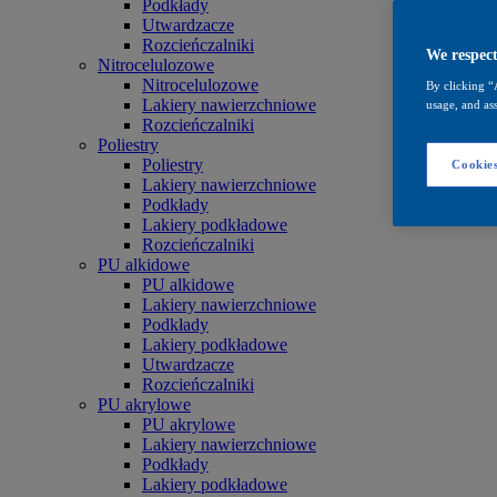
Podkłady
Utwardzacze
Rozcieńczalniki
We respect
Nitrocelulozowe
Nitrocelulozowe
By clicking “
Lakiery nawierzchniowe
usage, and ass
Rozcieńczalniki
Poliestry
Poliestry
Cookies
Lakiery nawierzchniowe
Podkłady
Lakiery podkładowe
Rozcieńczalniki
PU alkidowe
PU alkidowe
Lakiery nawierzchniowe
Podkłady
Lakiery podkładowe
Utwardzacze
Rozcieńczalniki
PU akrylowe
PU akrylowe
Lakiery nawierzchniowe
Podkłady
Lakiery podkładowe