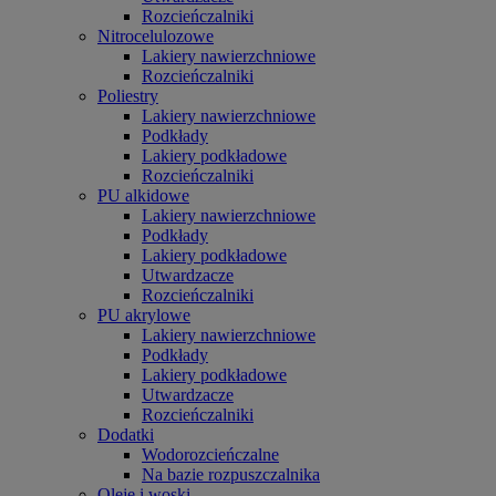
Rozcieńczalniki
Nitrocelulozowe
Lakiery nawierzchniowe
Rozcieńczalniki
Poliestry
Lakiery nawierzchniowe
Podkłady
Lakiery podkładowe
Rozcieńczalniki
PU alkidowe
Lakiery nawierzchniowe
Podkłady
Lakiery podkładowe
Utwardzacze
Rozcieńczalniki
PU akrylowe
Lakiery nawierzchniowe
Podkłady
Lakiery podkładowe
Utwardzacze
Rozcieńczalniki
Dodatki
Wodorozcieńczalne
Na bazie rozpuszczalnika
Oleje i woski