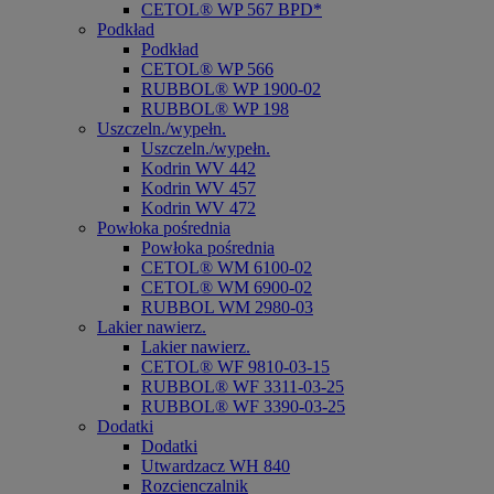
CETOL® WP 567 BPD*
Podkład
Podkład
CETOL® WP 566
RUBBOL® WP 1900-02
RUBBOL® WP 198
Uszczeln./wypełn.
Uszczeln./wypełn.
Kodrin WV 442
Kodrin WV 457
Kodrin WV 472
Powłoka pośrednia
Powłoka pośrednia
CETOL® WM 6100-02
CETOL® WM 6900-02
RUBBOL WM 2980-03
Lakier nawierz.
Lakier nawierz.
CETOL® WF 9810-03-15
RUBBOL® WF 3311-03-25
RUBBOL® WF 3390-03-25
Dodatki
Dodatki
Utwardzacz WH 840
Rozcienczalnik