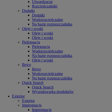
Utwardzacze
Rozcieńczalniki
Dodatki
Dodatki
Wodorozcieńczalne
Na bazie rozpuszczalnika
Oleje i woski
Oleje i woski
Oleje i woski
Pielęgnacja
Pielęgnacja
Wodorozcieńczalne
Na bazie rozpuszczalnika
Oleje i woski
Bejce
Bejce
Wodorozcieńczalne
Na bazie rozpuszczalnika
Quick Search
Quick Search
Wyszukiwarka produktów
Exterior
Exterior
Impregnacja
Impregnacja