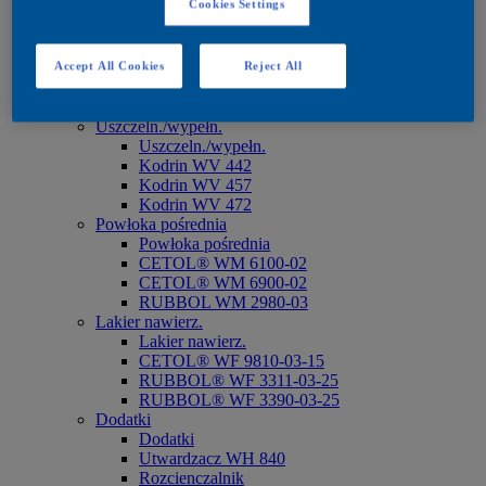
Cookies Settings
CETOL® WP 567 BPD*
Podkład
Podkład
Accept All Cookies
Reject All
CETOL® WP 566
RUBBOL® WP 1900-02
RUBBOL® WP 198
Uszczeln./wypełn.
Uszczeln./wypełn.
Kodrin WV 442
Kodrin WV 457
Kodrin WV 472
Powłoka pośrednia
Powłoka pośrednia
CETOL® WM 6100-02
CETOL® WM 6900-02
RUBBOL WM 2980-03
Lakier nawierz.
Lakier nawierz.
CETOL® WF 9810-03-15
RUBBOL® WF 3311-03-25
RUBBOL® WF 3390-03-25
Dodatki
Dodatki
Utwardzacz WH 840
Rozcienczalnik