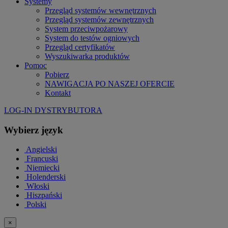
Systemy
Przegląd systemów wewnętrznych
Przegląd systemów zewnętrznych
System przeciwpożarowy
System do testów ogniowych
Przegląd certyfikatów
Wyszukiwarka produktów
Pomoc
Pobierz
NAWIGACJA PO NASZEJ OFERCIE
Kontakt
LOG-IN DYSTRYBUTORA
Wybierz język
Angielski
Francuski
Niemiecki
Holenderski
Włoski
Hiszpański
Polski
×