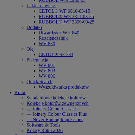
RUBBOL WM 2980-03
Lakier nawierz.
CETOL® WF 9810-03-15
RUBBOL® WF 3311-03-25
RUBBOL® WF 3390-03-25
Dodatki
Utwardzacz WH 840
Rozcienczalnik
WV 830
Olej
CETOL® SF 733
Pielęgnacja
WV 801
WV 803
WV 806
Quick Search
Wyszukiwarka produktów
Kolor
Standardowe kolekcje kolorów
Kolekcje kolorów zewnętrznych
— Joinery Colour Classics
— Joinery Colour Classics Plus
— Never Ending Impressions
Software & Tools
Kolory Roku 2026