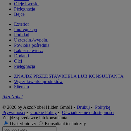
Oleje i woski
Pielęgnacja
Bejce
Exterior
Impregnacja
Podkład
Uszczeln./wypełn.
Powłoka pośrednia
Lakier nawierz.
Dodatki
Olej
Pielęgnacja
ZNAJDŹ PRZEDSTAWICIELA LUB KONSULTANTA
Wyszukiwarka produktów
Sitemap
AkzoNobel
© 2026 by AkzoNobel Hilden GmbH •
Drukuj
•
Politykę
Prywatności
•
Cookie Policy
•
Oświadczenie o dostępności
Znajdź sprzedawcę lub konsultanta
Dystrybutorzy
Konsultant techniczny