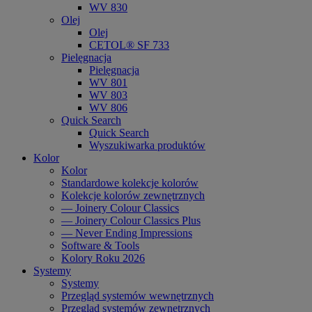
WV 830
Olej
Olej
CETOL® SF 733
Pielęgnacja
Pielęgnacja
WV 801
WV 803
WV 806
Quick Search
Quick Search
Wyszukiwarka produktów
Kolor
Kolor
Standardowe kolekcje kolorów
Kolekcje kolorów zewnętrznych
— Joinery Colour Classics
— Joinery Colour Classics Plus
— Never Ending Impressions
Software & Tools
Kolory Roku 2026
Systemy
Systemy
Przegląd systemów wewnętrznych
Przegląd systemów zewnętrznych