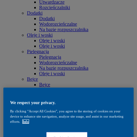
Utwardzacze
Rozcieńczalniki
Dodatki
Dodatki
Wodorozcieńczalne
Na bazie rozpuszczalnika
Oleje i woski
Oleje i woski
Oleje i woski
Pielęgnacja
Pielęgnacja
Wodorozcieńczalne
Na bazie rozpuszczalnika
Oleje i woski
Bejce
Bejce
Wodorozcieńczalne
Na bazie rozpuszczalnika
Quick Search
We respect your privacy.
Quick Search
By clicking “Accept All Cookies”, you agree to the storing of cookies on your
Wyszukiwarka produktów
device to enhance site navigation, analyze site usage, and assist in our marketing
Exterior
efforts.
Info
Exterior
Impregnacja
Impregnacja