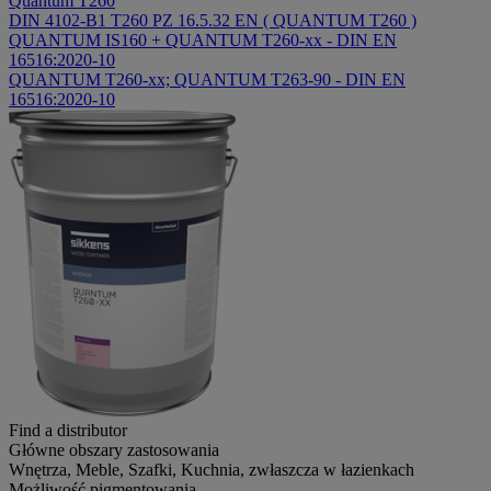
Quantum T260
DIN 4102-B1 T260 PZ 16.5.32 EN ( QUANTUM T260 )
QUANTUM IS160 + QUANTUM T260-xx - DIN EN
16516:2020-10
QUANTUM T260-xx; QUANTUM T263-90 - DIN EN
16516:2020-10
Find a distributor
Główne obszary zastosowania
Wnętrza, Meble, Szafki, Kuchnia, zwłaszcza w łazienkach
Możliwość pigmentowania