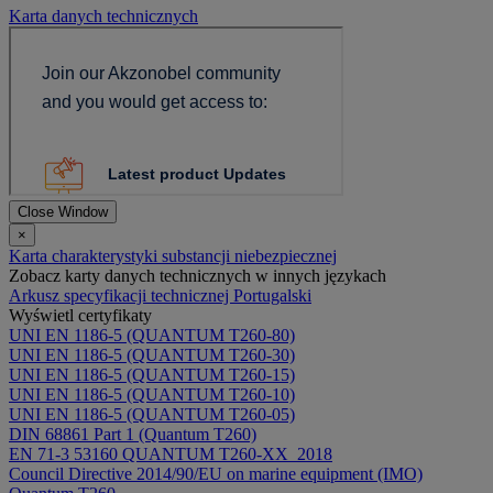
Karta danych technicznych
Close Window
×
Karta charakterystyki substancji niebezpiecznej
Zobacz karty danych technicznych w innych językach
Arkusz specyfikacji technicznej Portugalski
Wyświetl certyfikaty
UNI EN 1186-5 (QUANTUM T260-80)
UNI EN 1186-5 (QUANTUM T260-30)
UNI EN 1186-5 (QUANTUM T260-15)
UNI EN 1186-5 (QUANTUM T260-10)
UNI EN 1186-5 (QUANTUM T260-05)
DIN 68861 Part 1 (Quantum T260)
EN 71-3 53160 QUANTUM T260-XX_2018
Council Directive 2014/90/EU on marine equipment (IMO)