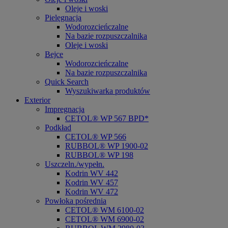
Oleje i woski
Pielęgnacja
Wodorozcieńczalne
Na bazie rozpuszczalnika
Oleje i woski
Bejce
Wodorozcieńczalne
Na bazie rozpuszczalnika
Quick Search
Wyszukiwarka produktów
Exterior
Impregnacja
CETOL® WP 567 BPD*
Podkład
CETOL® WP 566
RUBBOL® WP 1900-02
RUBBOL® WP 198
Uszczeln./wypełn.
Kodrin WV 442
Kodrin WV 457
Kodrin WV 472
Powłoka pośrednia
CETOL® WM 6100-02
CETOL® WM 6900-02