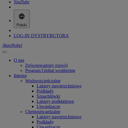
YouTube
Polski
LOG-IN DYSTRYBUTORA
AkzoNobel
O nas
Zrównoważony rozwój
Program Global weathering
Interior
Wodorozcieńczalne
Lakiery nawierzchniowe
Podkłady
Szpachlówki
Lakiery podkładowe
Utwardzacze
Chemoutwardzalne
Lakiery nawierzchniowe
Podkłady
Utwardzacze