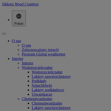
Sikkens Wood Coatings
Polish
O nas
O nas
Zrównoważony rozwój
Program Global weathering
Interior
Interior
Wodorozcieńczalne
Wodorozcieńczalne
Lakiery nawierzchniowe
Podkłady
Szpachlówki
Lakiery podkładowe
Utwardzacze
Chemoutwardzalne
Chemoutwardzalne
Lakiery nawierzchniowe