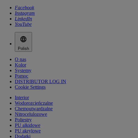
Facebook
Instagram
LinkedIn
YouTube
Polish
O nas
Kolor
Systemy
Pomoc
DISTRIBUTOR LOG IN
Cookie Settings
Interior
Wodorozcieńczalne
Chemoutwardzalne
Nitrocelulozowe
Poliestry
PU alkidowe
PU akrylowe
Dodatki