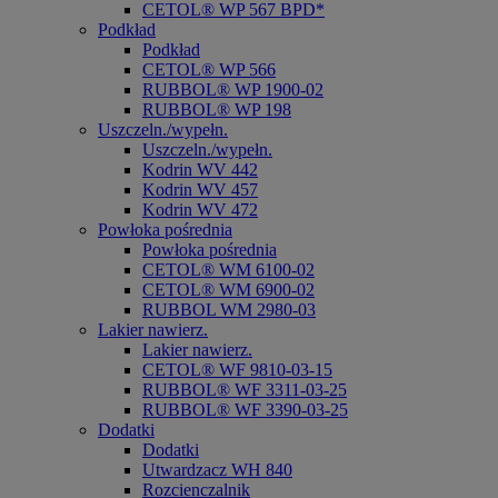
CETOL® WP 567 BPD*
Podkład
Podkład
CETOL® WP 566
RUBBOL® WP 1900-02
RUBBOL® WP 198
Uszczeln./wypełn.
Uszczeln./wypełn.
Kodrin WV 442
Kodrin WV 457
Kodrin WV 472
Powłoka pośrednia
Powłoka pośrednia
CETOL® WM 6100-02
CETOL® WM 6900-02
RUBBOL WM 2980-03
Lakier nawierz.
Lakier nawierz.
CETOL® WF 9810-03-15
RUBBOL® WF 3311-03-25
RUBBOL® WF 3390-03-25
Dodatki
Dodatki
Utwardzacz WH 840
Rozcienczalnik