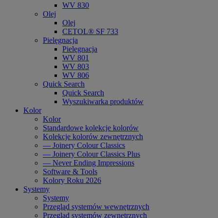
WV 830
Olej
Olej
CETOL® SF 733
Pielęgnacja
Pielęgnacja
WV 801
WV 803
WV 806
Quick Search
Quick Search
Wyszukiwarka produktów
Kolor
Kolor
Standardowe kolekcje kolorów
Kolekcje kolorów zewnętrznych
— Joinery Colour Classics
— Joinery Colour Classics Plus
— Never Ending Impressions
Software & Tools
Kolory Roku 2026
Systemy
Systemy
Przegląd systemów wewnętrznych
Przegląd systemów zewnętrznych