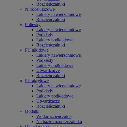
Rozcieńczalniki
Nitrocelulozowe
Lakiery nawierzchniowe
Rozcieńczalniki
Poliestry
Lakiery nawierzchniowe
Podkłady
Lakiery podkładowe
Rozcieńczalniki
PU alkidowe
Lakiery nawierzchniowe
Podkłady
Lakiery podkładowe
Utwardzacze
Rozcieńczalniki
PU akrylowe
Lakiery nawierzchniowe
Podkłady
Lakiery podkładowe
Utwardzacze
Rozcieńczalniki
Dodatki
Wodorozcieńczalne
Na bazie rozpuszczalnika
Oleje i woski