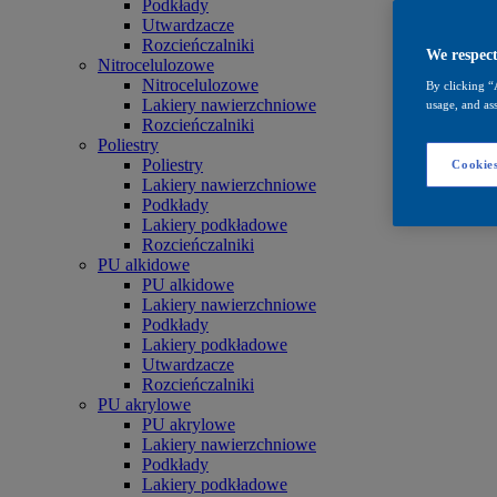
Podkłady
Utwardzacze
Rozcieńczalniki
We respect
Nitrocelulozowe
Nitrocelulozowe
By clicking “
Lakiery nawierzchniowe
usage, and ass
Rozcieńczalniki
Poliestry
Poliestry
Cookies
Lakiery nawierzchniowe
Podkłady
Lakiery podkładowe
Rozcieńczalniki
PU alkidowe
PU alkidowe
Lakiery nawierzchniowe
Podkłady
Lakiery podkładowe
Utwardzacze
Rozcieńczalniki
PU akrylowe
PU akrylowe
Lakiery nawierzchniowe
Podkłady
Lakiery podkładowe