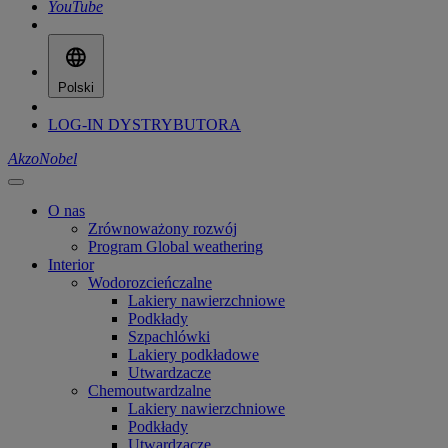
YouTube
Polski
LOG-IN DYSTRYBUTORA
AkzoNobel
O nas
Zrównoważony rozwój
Program Global weathering
Interior
Wodorozcieńczalne
Lakiery nawierzchniowe
Podkłady
Szpachlówki
Lakiery podkładowe
Utwardzacze
Chemoutwardzalne
Lakiery nawierzchniowe
Podkłady
Utwardzacze