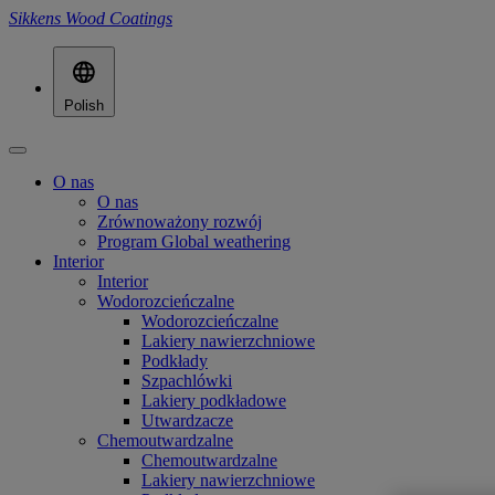
Sikkens Wood Coatings
Polish
O nas
O nas
Zrównoważony rozwój
Program Global weathering
Interior
Interior
Wodorozcieńczalne
Wodorozcieńczalne
Lakiery nawierzchniowe
Podkłady
Szpachlówki
Lakiery podkładowe
Utwardzacze
Chemoutwardzalne
Chemoutwardzalne
Lakiery nawierzchniowe