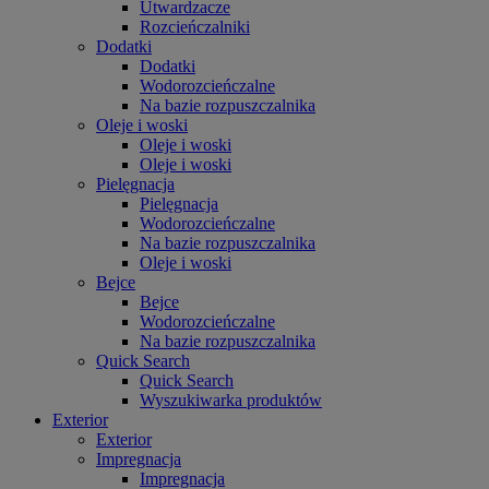
Utwardzacze
Rozcieńczalniki
Dodatki
Dodatki
Wodorozcieńczalne
Na bazie rozpuszczalnika
Oleje i woski
Oleje i woski
Oleje i woski
Pielęgnacja
Pielęgnacja
Wodorozcieńczalne
Na bazie rozpuszczalnika
Oleje i woski
Bejce
Bejce
Wodorozcieńczalne
Na bazie rozpuszczalnika
Quick Search
Quick Search
Wyszukiwarka produktów
Exterior
Exterior
Impregnacja
Impregnacja