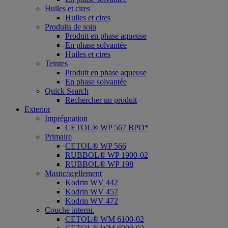
Huiles et cires
Huiles et cires
Produits de soin
Produit en phase aqueuse
En phase solvantée
Huiles et cires
Teintes
Produit en phase aqueuse
En phase solvantée
Quick Search
Rechercher un produit
Exterior
Imprégnation
CETOL® WP 567 BPD*
Primaire
CETOL® WP 566
RUBBOL® WP 1900-02
RUBBOL® WP 198
Mastic/scellement
Kodrin WV 442
Kodrin WV 457
Kodrin WV 472
Couche interm.
CETOL® WM 6100-02