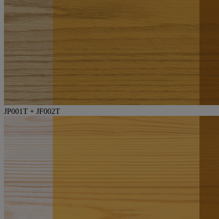
JP001T + JF002T