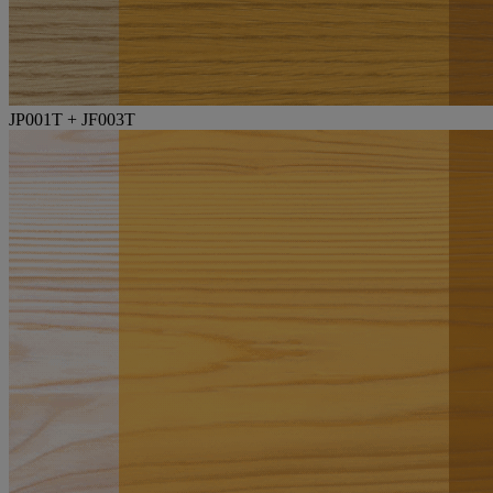
JP001T + JF003T