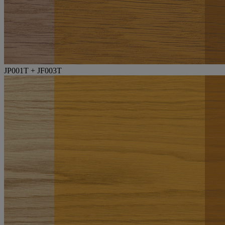
JP001T + JF003T