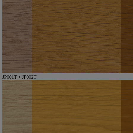
JP001T + JF002T