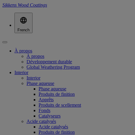
Sikkens Wood Coatings
French
À propos
À propos
Développement durable
Global Weathering Program
Interior
Interior
Phase aqueuse
Phase aqueuse
Produits de finition
Apprêts
Produits de scellement
Fonds
Catalyseurs
Acide catalysés
Acide catalysés
Produits de finition