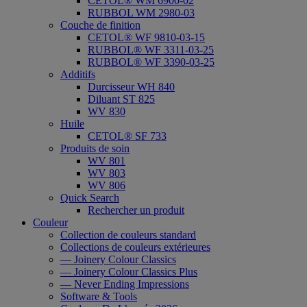
CETOL® WM 6900-02
RUBBOL WM 2980-03
Couche de finition
CETOL® WF 9810-03-15
RUBBOL® WF 3311-03-25
RUBBOL® WF 3390-03-25
Additifs
Durcisseur WH 840
Diluant ST 825
WV 830
Huile
CETOL® SF 733
Produits de soin
WV 801
WV 803
WV 806
Quick Search
Rechercher un produit
Couleur
Collection de couleurs standard
Collections de couleurs extérieures
— Joinery Colour Classics
— Joinery Colour Classics Plus
— Never Ending Impressions
Software & Tools