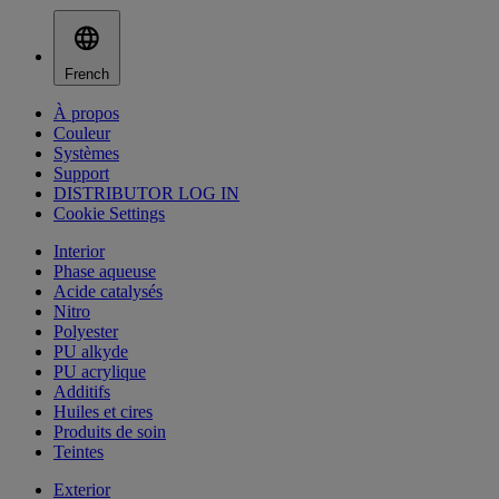
French
À propos
Couleur
Systèmes
Support
DISTRIBUTOR LOG IN
Cookie Settings
Interior
Phase aqueuse
Acide catalysés
Nitro
Polyester
PU alkyde
PU acrylique
Additifs
Huiles et cires
Produits de soin
Teintes
Exterior