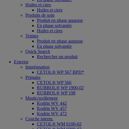
Huiles et cires
Huiles et cires
Produits de soin
Produit en phase aqueuse
En phase solvantée
Huiles et cires
Teintes
Produit en phase aqueuse
En phase solvantée
Quick Search
Rechercher un produit
Exterior
Imprégnation
CETOL® WP 567 BPD*
Primaire
CETOL® WP 566
RUBBOL® WP 1900-02
RUBBOL® WP 198
Mastic/scellement
Kodrin WV 442
Kodrin WV 457
Kodrin WV 472
Couche interm.
CETOL® WM 6100-02