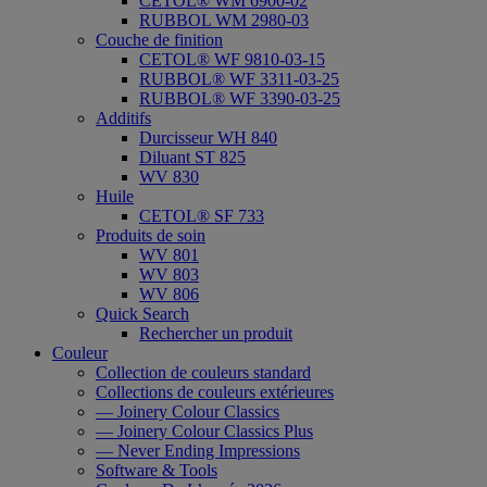
CETOL® WM 6900-02
RUBBOL WM 2980-03
Couche de finition
CETOL® WF 9810-03-15
RUBBOL® WF 3311-03-25
RUBBOL® WF 3390-03-25
Additifs
Durcisseur WH 840
Diluant ST 825
WV 830
Huile
CETOL® SF 733
Produits de soin
WV 801
WV 803
WV 806
Quick Search
Rechercher un produit
Couleur
Collection de couleurs standard
Collections de couleurs extérieures
— Joinery Colour Classics
— Joinery Colour Classics Plus
— Never Ending Impressions
Software & Tools