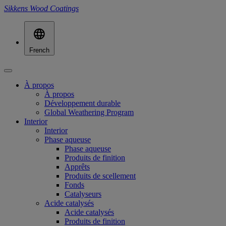
Sikkens Wood Coatings
French
À propos
À propos
Développement durable
Global Weathering Program
Interior
Interior
Phase aqueuse
Phase aqueuse
Produits de finition
Apprêts
Produits de scellement
Fonds
Catalyseurs
Acide catalysés
Acide catalysés
Produits de finition