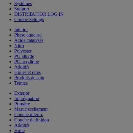
Systèmes
Support
DISTRIBUTOR LOG IN
Cookie Settings
Interior
Phase aqueuse
Acide catalysés
Nitro
Polyester
PU alkyde
PU acrylique
Additifs
Huiles et cires
Produits de soin
Teintes
Exterior
Imprégnation
Primaire
Mastic/scellement
Couche interm.
Couche de finition
Additifs
Huile