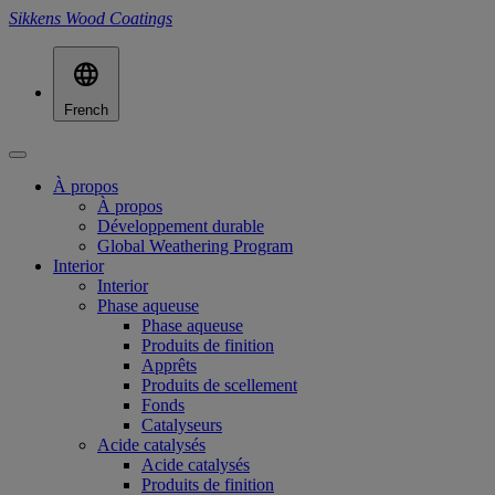
Sikkens Wood Coatings
French
À propos
À propos
Développement durable
Global Weathering Program
Interior
Interior
Phase aqueuse
Phase aqueuse
Produits de finition
Apprêts
Produits de scellement
Fonds
Catalyseurs
Acide catalysés
Acide catalysés
Produits de finition