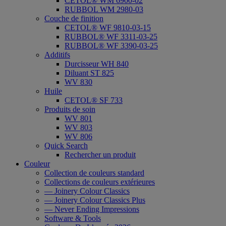
CETOL® WM 6900-02
RUBBOL WM 2980-03
Couche de finition
CETOL® WF 9810-03-15
RUBBOL® WF 3311-03-25
RUBBOL® WF 3390-03-25
Additifs
Durcisseur WH 840
Diluant ST 825
WV 830
Huile
CETOL® SF 733
Produits de soin
WV 801
WV 803
WV 806
Quick Search
Rechercher un produit
Couleur
Collection de couleurs standard
Collections de couleurs extérieures
— Joinery Colour Classics
— Joinery Colour Classics Plus
— Never Ending Impressions
Software & Tools