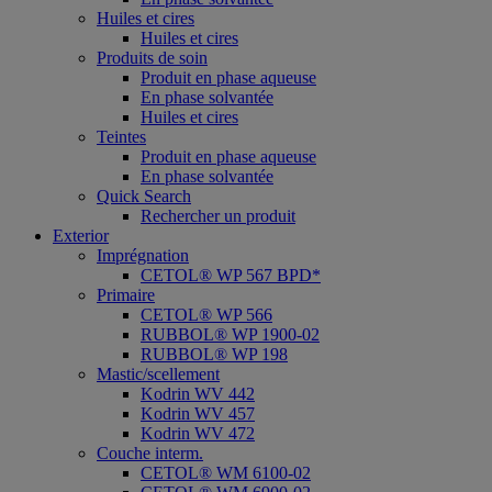
Huiles et cires
Huiles et cires
Produits de soin
Produit en phase aqueuse
En phase solvantée
Huiles et cires
Teintes
Produit en phase aqueuse
En phase solvantée
Quick Search
Rechercher un produit
Exterior
Imprégnation
CETOL® WP 567 BPD*
Primaire
CETOL® WP 566
RUBBOL® WP 1900-02
RUBBOL® WP 198
Mastic/scellement
Kodrin WV 442
Kodrin WV 457
Kodrin WV 472
Couche interm.
CETOL® WM 6100-02