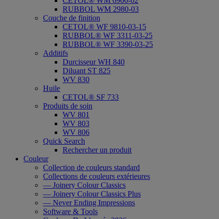
CETOL® WM 6900-02
RUBBOL WM 2980-03
Couche de finition
CETOL® WF 9810-03-15
RUBBOL® WF 3311-03-25
RUBBOL® WF 3390-03-25
Additifs
Durcisseur WH 840
Diluant ST 825
WV 830
Huile
CETOL® SF 733
Produits de soin
WV 801
WV 803
WV 806
Quick Search
Rechercher un produit
Couleur
Collection de couleurs standard
Collections de couleurs extérieures
— Joinery Colour Classics
— Joinery Colour Classics Plus
— Never Ending Impressions
Software & Tools