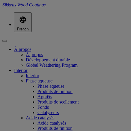
Sikkens Wood Coatings
French
À propos
À propos
Développement durable
Global Weathering Program
Interior
Interior
Phase aqueuse
Phase aqueuse
Produits de finition
Apprêts
Produits de scellement
Fonds
Catalyseurs
Acide catalysés
Acide catalysés
Produits de finition