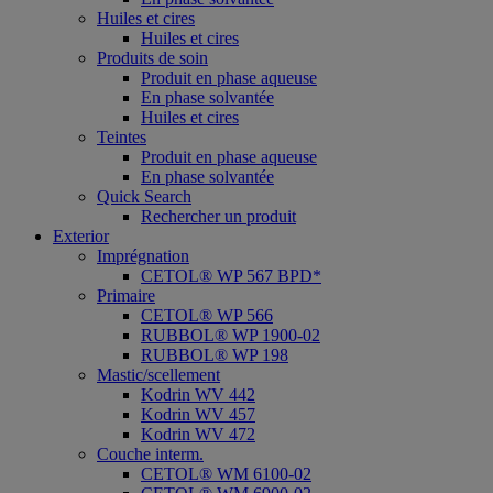
Huiles et cires
Huiles et cires
Produits de soin
Produit en phase aqueuse
En phase solvantée
Huiles et cires
Teintes
Produit en phase aqueuse
En phase solvantée
Quick Search
Rechercher un produit
Exterior
Imprégnation
CETOL® WP 567 BPD*
Primaire
CETOL® WP 566
RUBBOL® WP 1900-02
RUBBOL® WP 198
Mastic/scellement
Kodrin WV 442
Kodrin WV 457
Kodrin WV 472
Couche interm.
CETOL® WM 6100-02