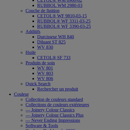
CETOL® WM 6900-02
RUBBOL WM 2980-03
Couche de finition
CETOL® WF 9810-03-15
RUBBOL® WF 3311-03-25
RUBBOL® WF 3390-03-25
Additifs
Durcisseur WH 840
Diluant ST 825
WV 830
Huile
CETOL® SF 733
Produits de soin
WV 801
WV 803
WV 806
Quick Search
Rechercher un produit
Couleur
Collection de couleurs standard
Collections de couleurs extérieures
— Joinery Colour Classics
— Joinery Colour Classics Plus
— Never Ending Impressions
Software & Tools