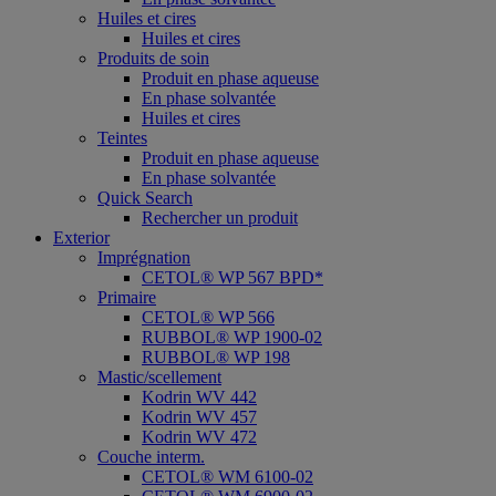
Huiles et cires
Huiles et cires
Produits de soin
Produit en phase aqueuse
En phase solvantée
Huiles et cires
Teintes
Produit en phase aqueuse
En phase solvantée
Quick Search
Rechercher un produit
Exterior
Imprégnation
CETOL® WP 567 BPD*
Primaire
CETOL® WP 566
RUBBOL® WP 1900-02
RUBBOL® WP 198
Mastic/scellement
Kodrin WV 442
Kodrin WV 457
Kodrin WV 472
Couche interm.
CETOL® WM 6100-02