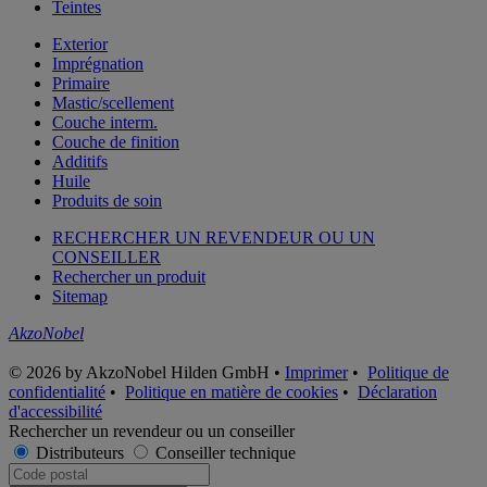
Teintes
Exterior
Imprégnation
Primaire
Mastic/scellement
Couche interm.
Couche de finition
Additifs
Huile
Produits de soin
RECHERCHER UN REVENDEUR OU UN
CONSEILLER
Rechercher un produit
Sitemap
AkzoNobel
© 2026 by AkzoNobel Hilden GmbH •
Imprimer
•
Politique de
confidentialité
•
Politique en matière de cookies
•
Déclaration
d'accessibilité
Rechercher un revendeur ou un conseiller
Distributeurs
Conseiller technique