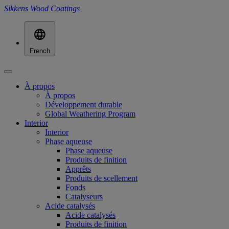
Sikkens Wood Coatings
French
À propos
À propos
Développement durable
Global Weathering Program
Interior
Interior
Phase aqueuse
Phase aqueuse
Produits de finition
Apprêts
Produits de scellement
Fonds
Catalyseurs
Acide catalysés
Acide catalysés
Produits de finition