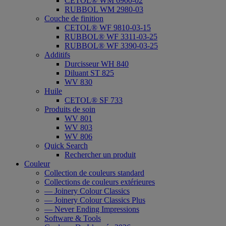
CETOL® WM 6900-02
RUBBOL WM 2980-03
Couche de finition
CETOL® WF 9810-03-15
RUBBOL® WF 3311-03-25
RUBBOL® WF 3390-03-25
Additifs
Durcisseur WH 840
Diluant ST 825
WV 830
Huile
CETOL® SF 733
Produits de soin
WV 801
WV 803
WV 806
Quick Search
Rechercher un produit
Couleur
Collection de couleurs standard
Collections de couleurs extérieures
— Joinery Colour Classics
— Joinery Colour Classics Plus
— Never Ending Impressions
Software & Tools