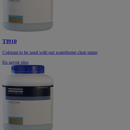
TI910
Colorant to be used with our waterborne clear stains
En savoir plus