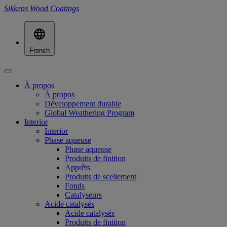
Sikkens Wood Coatings
French
À propos
À propos
Développement durable
Global Weathering Program
Interior
Interior
Phase aqueuse
Phase aqueuse
Produits de finition
Apprêts
Produits de scellement
Fonds
Catalyseurs
Acide catalysés
Acide catalysés
Produits de finition