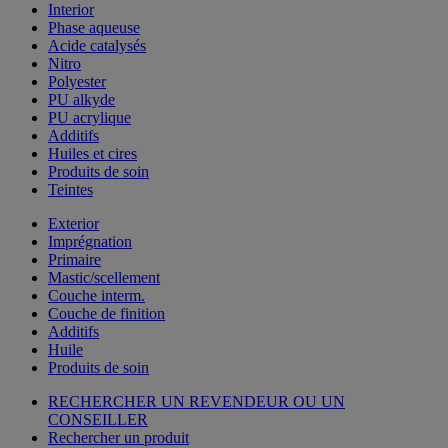
Interior
Phase aqueuse
Acide catalysés
Nitro
Polyester
PU alkyde
PU acrylique
Additifs
Huiles et cires
Produits de soin
Teintes
Exterior
Imprégnation
Primaire
Mastic/scellement
Couche interm.
Couche de finition
Additifs
Huile
Produits de soin
RECHERCHER UN REVENDEUR OU UN
CONSEILLER
Rechercher un produit