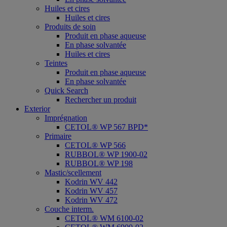
Huiles et cires
Huiles et cires
Produits de soin
Produit en phase aqueuse
En phase solvantée
Huiles et cires
Teintes
Produit en phase aqueuse
En phase solvantée
Quick Search
Rechercher un produit
Exterior
Imprégnation
CETOL® WP 567 BPD*
Primaire
CETOL® WP 566
RUBBOL® WP 1900-02
RUBBOL® WP 198
Mastic/scellement
Kodrin WV 442
Kodrin WV 457
Kodrin WV 472
Couche interm.
CETOL® WM 6100-02