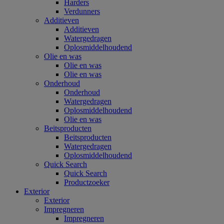
Harders
Verdunners
Additieven
Additieven
Watergedragen
Oplosmiddelhoudend
Olie en was
Olie en was
Olie en was
Onderhoud
Onderhoud
Watergedragen
Oplosmiddelhoudend
Olie en was
Beitsproducten
Beitsproducten
Watergedragen
Oplosmiddelhoudend
Quick Search
Quick Search
Productzoeker
Exterior
Exterior
Impregneren
Impregneren