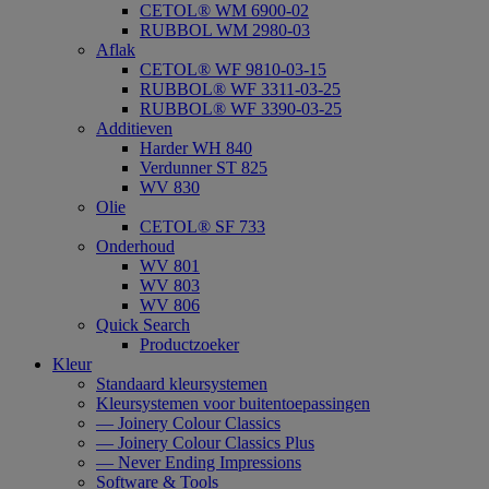
CETOL® WM 6900-02
RUBBOL WM 2980-03
Aflak
CETOL® WF 9810-03-15
RUBBOL® WF 3311-03-25
RUBBOL® WF 3390-03-25
Additieven
Harder WH 840
Verdunner ST 825
WV 830
Olie
CETOL® SF 733
Onderhoud
WV 801
WV 803
WV 806
Quick Search
Productzoeker
Kleur
Standaard kleursystemen
Kleursystemen voor buitentoepassingen
— Joinery Colour Classics
— Joinery Colour Classics Plus
— Never Ending Impressions
Software & Tools