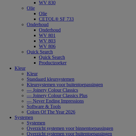
WV 830
Olie
Olie
CETOL® SF 733
Onderhoud
Onderhoud
WV 801
WV 803
WV 806
Quick Search
Quick Search
Productzoeker
Kleur
Kleur
Standaard kleursystemen
Kleursystemen voor buitentoepassingen
— Joinery Colour Classics
— Joinery Colour Classics Plus
— Never Ending Impressions
Software & Tools
Colors Of The Year 2026
Systemen
Systemen
Overzicht systemen voor binnentoepassingen
Overzicht systemen voor buitentoepassingen