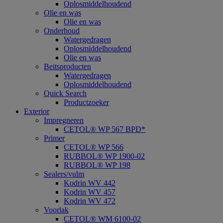
Oplosmiddelhoudend
Olie en was
Olie en was
Onderhoud
Watergedragen
Oplosmiddelhoudend
Olie en was
Beitsproducten
Watergedragen
Oplosmiddelhoudend
Quick Search
Productzoeker
Exterior
Impregneren
CETOL® WP 567 BPD*
Primer
CETOL® WP 566
RUBBOL® WP 1900-02
RUBBOL® WP 198
Sealers/vulm
Kodrin WV 442
Kodrin WV 457
Kodrin WV 472
Voorlak
CETOL® WM 6100-02