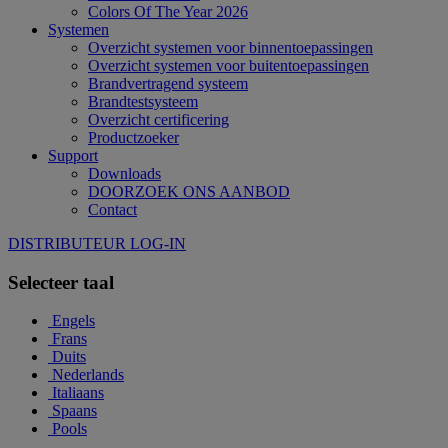
Colors Of The Year 2026
Systemen
Overzicht systemen voor binnentoepassingen
Overzicht systemen voor buitentoepassingen
Brandvertragend systeem
Brandtestsysteem
Overzicht certificering
Productzoeker
Support
Downloads
DOORZOEK ONS AANBOD
Contact
DISTRIBUTEUR LOG-IN
Selecteer taal
Engels
Frans
Duits
Nederlands
Italiaans
Spaans
Pools