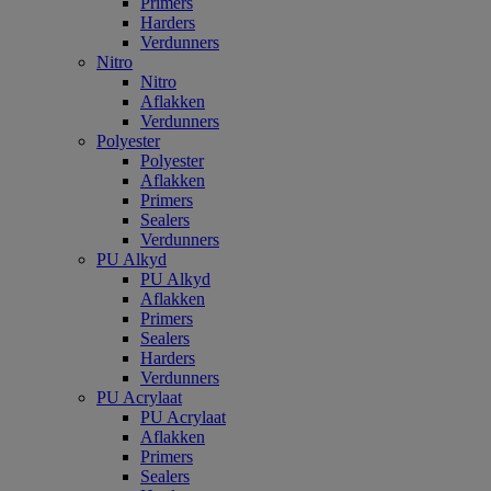
Primers
Harders
Verdunners
Nitro
Nitro
Aflakken
Verdunners
Polyester
Polyester
Aflakken
Primers
Sealers
Verdunners
PU Alkyd
PU Alkyd
Aflakken
Primers
Sealers
Harders
Verdunners
PU Acrylaat
PU Acrylaat
Aflakken
Primers
Sealers