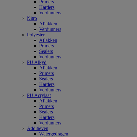
Primers
Harders
Verdunners
Nitro
Aflakken
Verdunners
Polyester
Aflakken
Primers
Sealers
Verdunners
PU Alkyd
Aflakken
Primers
Sealers
Harders
Verdunners
PU Acrylaat
Aflakken
Primers
Sealers
Harders
Verdunners
Additieven
Watergedragen