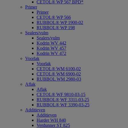
CETOL® WP 567 BPD*
Primer
Primer
CETOL® WP 566
RUBBOL® WP 1900-02
RUBBOL® WP 198
Sealers/vulm
Sealers/vulm
Kodrin WV 442
Kodrin WV 457
Kodrin WV 472
Voorlak
Voorlak
CETOL® WM 6100-02
CETOL® WM 6900-02
RUBBOL WM 2980-03
Aflak
Aflak
CETOL® WF 9810-03-15
RUBBOL® WF 3311-03-25
RUBBOL® WF 3390-03-25
Additieven
Additieven
Harder WH 840
Verdunner ST 825