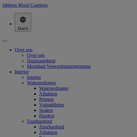
Sikkens Wood Coatings
Dutch
Over ons
Over ons
Duurzaamheid
Mondiaal Verweringsprogramma
Interior
Interior
Watergedragen
Watergedragen
Aflakken
Primers
Vulmiddelen
Sealers
Harders
Zuurhardend
Zuurhardend
Aflakken