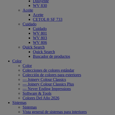
Diluyente
WV 830
Aceite
Aceite
CETOL® SF 733
Cuidado
Cuidado
WV 801
WV 803
WV 806
Quick Search
Quick Search
Buscador de productos
Color
Color
Colecciones de colores estándar
Colección de colores para exteriores
— Joinery Colour Classics
— Joinery Colour Classics Plus
— Never Ending Impressions
Software & Tools
Colores Del Año 2026
Sistemas
Sistemas
Vista general de sistemas para interiores