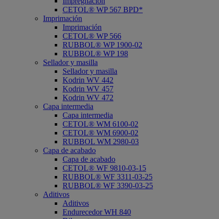
Impregnación
CETOL® WP 567 BPD*
Imprimación
Imprimación
CETOL® WP 566
RUBBOL® WP 1900-02
RUBBOL® WP 198
Sellador y masilla
Sellador y masilla
Kodrin WV 442
Kodrin WV 457
Kodrin WV 472
Capa intermedia
Capa intermedia
CETOL® WM 6100-02
CETOL® WM 6900-02
RUBBOL WM 2980-03
Capa de acabado
Capa de acabado
CETOL® WF 9810-03-15
RUBBOL® WF 3311-03-25
RUBBOL® WF 3390-03-25
Aditivos
Aditivos
Endurecedor WH 840