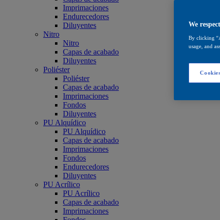
Imprimaciones
Endurecedores
We respect
Diluyentes
Nitro
By clicking “
Nitro
usage, and ass
Capas de acabado
Diluyentes
Poliéster
Cookies
Poliéster
Capas de acabado
Imprimaciones
Fondos
Diluyentes
PU Alquídico
PU Alquídico
Capas de acabado
Imprimaciones
Fondos
Endurecedores
Diluyentes
PU Acrílico
PU Acrílico
Capas de acabado
Imprimaciones
Fondos