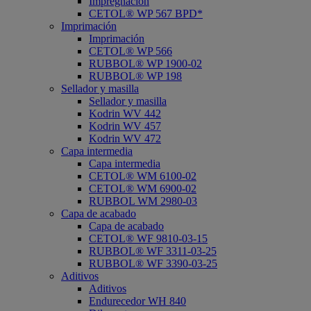
Impregnación
CETOL® WP 567 BPD*
Imprimación
Imprimación
CETOL® WP 566
RUBBOL® WP 1900-02
RUBBOL® WP 198
Sellador y masilla
Sellador y masilla
Kodrin WV 442
Kodrin WV 457
Kodrin WV 472
Capa intermedia
Capa intermedia
CETOL® WM 6100-02
CETOL® WM 6900-02
RUBBOL WM 2980-03
Capa de acabado
Capa de acabado
CETOL® WF 9810-03-15
RUBBOL® WF 3311-03-25
RUBBOL® WF 3390-03-25
Aditivos
Aditivos
Endurecedor WH 840