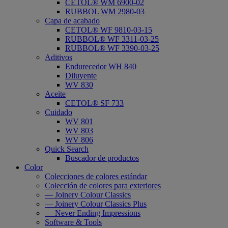
CETOL® WM 6900-02
RUBBOL WM 2980-03
Capa de acabado
CETOL® WF 9810-03-15
RUBBOL® WF 3311-03-25
RUBBOL® WF 3390-03-25
Aditivos
Endurecedor WH 840
Diluyente
WV 830
Aceite
CETOL® SF 733
Cuidado
WV 801
WV 803
WV 806
Quick Search
Buscador de productos
Color
Colecciones de colores estándar
Colección de colores para exteriores
— Joinery Colour Classics
— Joinery Colour Classics Plus
— Never Ending Impressions
Software & Tools