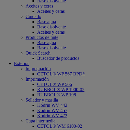
Base disolvente
Aceites y ceras
Aceites y ceras
Cuidado
Base agua
Base disolvente
Aceites y ceras
Productos de tinte
Base agua
Base disolvente
Quick Search
Buscador de productos
Exterior
Impregnación
CETOL® WP 567 BPD*
Imprimación
CETOL® WP 566
RUBBOL® WP 1900-02
RUBBOL® WP 198
Sellador y masilla
Kodrin WV 442
Kodrin WV 457
Kodrin WV 472
Capa intermedia
CETOL® WM 6100-02