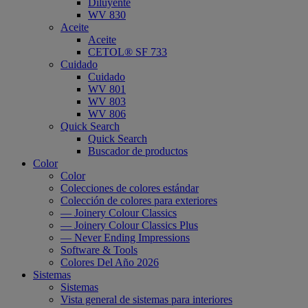
Diluyente
WV 830
Aceite
Aceite
CETOL® SF 733
Cuidado
Cuidado
WV 801
WV 803
WV 806
Quick Search
Quick Search
Buscador de productos
Color
Color
Colecciones de colores estándar
Colección de colores para exteriores
— Joinery Colour Classics
— Joinery Colour Classics Plus
— Never Ending Impressions
Software & Tools
Colores Del Año 2026
Sistemas
Sistemas
Vista general de sistemas para interiores