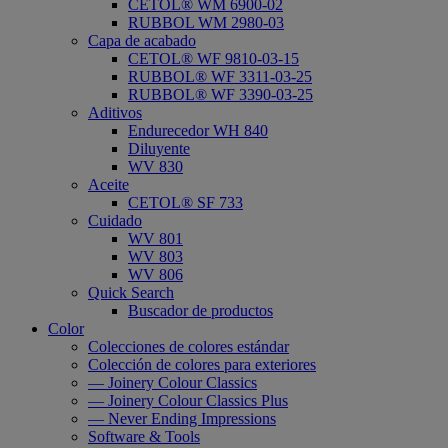
CETOL® WM 6900-02
RUBBOL WM 2980-03
Capa de acabado
CETOL® WF 9810-03-15
RUBBOL® WF 3311-03-25
RUBBOL® WF 3390-03-25
Aditivos
Endurecedor WH 840
Diluyente
WV 830
Aceite
CETOL® SF 733
Cuidado
WV 801
WV 803
WV 806
Quick Search
Buscador de productos
Color
Colecciones de colores estándar
Colección de colores para exteriores
— Joinery Colour Classics
— Joinery Colour Classics Plus
— Never Ending Impressions
Software & Tools