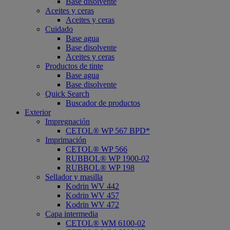
Base disolvente
Aceites y ceras
Aceites y ceras
Cuidado
Base agua
Base disolvente
Aceites y ceras
Productos de tinte
Base agua
Base disolvente
Quick Search
Buscador de productos
Exterior
Impregnación
CETOL® WP 567 BPD*
Imprimación
CETOL® WP 566
RUBBOL® WP 1900-02
RUBBOL® WP 198
Sellador y masilla
Kodrin WV 442
Kodrin WV 457
Kodrin WV 472
Capa intermedia
CETOL® WM 6100-02