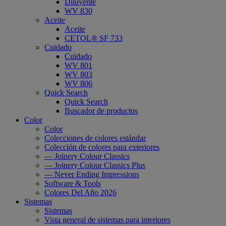
Diluyente
WV 830
Aceite
Aceite
CETOL® SF 733
Cuidado
Cuidado
WV 801
WV 803
WV 806
Quick Search
Quick Search
Buscador de productos
Color
Color
Colecciones de colores estándar
Colección de colores para exteriores
— Joinery Colour Classics
— Joinery Colour Classics Plus
— Never Ending Impressions
Software & Tools
Colores Del Año 2026
Sistemas
Sistemas
Vista general de sistemas para interiores