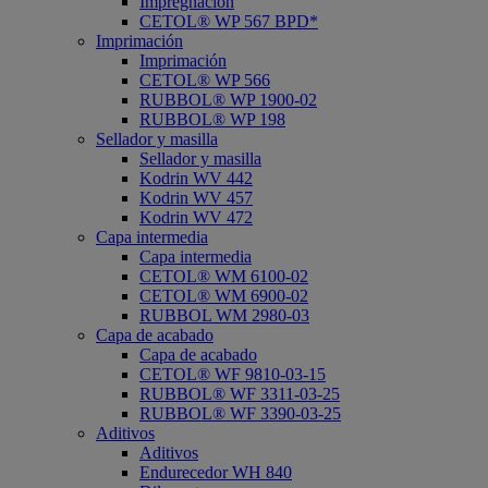
Impregnación
CETOL® WP 567 BPD*
Imprimación
Imprimación
CETOL® WP 566
RUBBOL® WP 1900-02
RUBBOL® WP 198
Sellador y masilla
Sellador y masilla
Kodrin WV 442
Kodrin WV 457
Kodrin WV 472
Capa intermedia
Capa intermedia
CETOL® WM 6100-02
CETOL® WM 6900-02
RUBBOL WM 2980-03
Capa de acabado
Capa de acabado
CETOL® WF 9810-03-15
RUBBOL® WF 3311-03-25
RUBBOL® WF 3390-03-25
Aditivos
Aditivos
Endurecedor WH 840