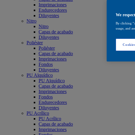
Imprimaciones
Endurecedores
We respect
Diluyentes
Nitro
By clicking “
Nitro
usage, and ass
Capas de acabado
Diluyentes
Poliéster
Cookies
Poliéster
Capas de acabado
Imprimaciones
Fondos
Diluyentes
PU Alquídico
PU Alquídico
Capas de acabado
Imprimaciones
Fondos
Endurecedores
Diluyentes
PU Acrílico
PU Acrílico
Capas de acabado
Imprimaciones
Fondos