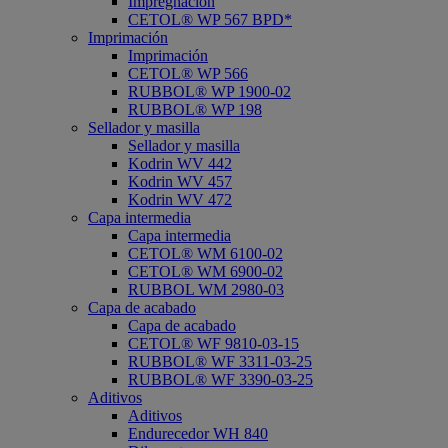
Impregnación
CETOL® WP 567 BPD*
Imprimación
Imprimación
CETOL® WP 566
RUBBOL® WP 1900-02
RUBBOL® WP 198
Sellador y masilla
Sellador y masilla
Kodrin WV 442
Kodrin WV 457
Kodrin WV 472
Capa intermedia
Capa intermedia
CETOL® WM 6100-02
CETOL® WM 6900-02
RUBBOL WM 2980-03
Capa de acabado
Capa de acabado
CETOL® WF 9810-03-15
RUBBOL® WF 3311-03-25
RUBBOL® WF 3390-03-25
Aditivos
Aditivos
Endurecedor WH 840