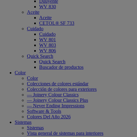
Diluyente
WV 830
Aceite
Aceite
CETOL® SF 733
Cuidado
Cuidado
WV 801
WV 803
WV 806
Quick Search
Quick Search
Buscador de productos
Color
Color
Colecciones de colores estándar
Colección de colores para exteriores
— Joinery Colour Classics
— Joinery Colour Classics Plus
— Never Ending Impressions
Software & Tools
Colores Del Año 2026
Sistemas
Sistemas
Vista general de sistemas para interiores