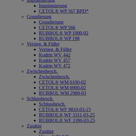
Imprägnierung
Imprägnierung
CETOL® WP 567 BPD*
Grundierung
Grundierung
CETOL® WP 566
RUBBOL® WP 1900-02
RUBBOL® WP 198
Versieg. & Füller
Versieg. & Füller
Kodrin WV 442
Kodrin WV 457
Kodrin WV 472
Zwischenbesch.
Zwischenbesch.
CETOL® WM 6100-02
CETOL® WM 6900-02
RUBBOL WM 2980-03
Schlussbesch.
Schlussbesch.
CETOL® WF 9810-03-15
RUBBOL® WF 3311-03-25
RUBBOL® WF 3390-03-25
Zusätze
Zusätze