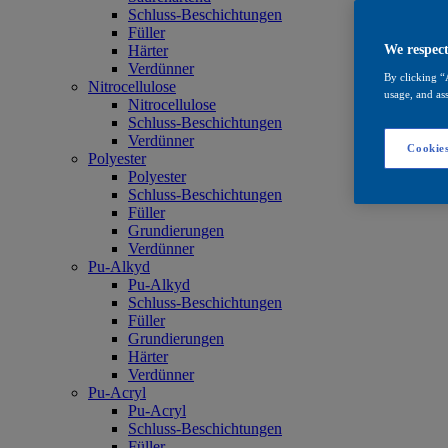
Schluss-Beschichtungen
Füller
Härter
We respect
Verdünner
By clicking “
Nitrocellulose
usage, and ass
Nitrocellulose
Schluss-Beschichtungen
Verdünner
Cookies
Polyester
Polyester
Schluss-Beschichtungen
Füller
Grundierungen
Verdünner
Pu-Alkyd
Pu-Alkyd
Schluss-Beschichtungen
Füller
Grundierungen
Härter
Verdünner
Pu-Acryl
Pu-Acryl
Schluss-Beschichtungen
Füller