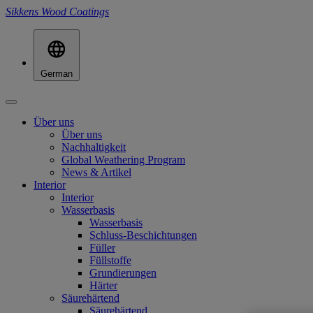
Sikkens Wood Coatings
German
Über uns
Über uns
Nachhaltigkeit
Global Weathering Program
News & Artikel
Interior
Interior
Wasserbasis
Wasserbasis
Schluss-Beschichtungen
Füller
Füllstoffe
Grundierungen
Härter
Säurehärtend
Säurehärtend