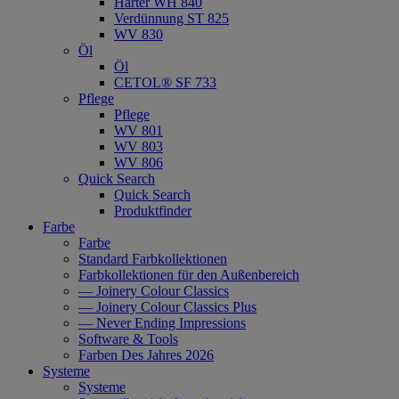
Härter WH 840
Verdünnung ST 825
WV 830
Öl
Öl
CETOL® SF 733
Pflege
Pflege
WV 801
WV 803
WV 806
Quick Search
Quick Search
Produktfinder
Farbe
Farbe
Standard Farbkollektionen
Farbkollektionen für den Außenbereich
— Joinery Colour Classics
— Joinery Colour Classics Plus
— Never Ending Impressions
Software & Tools
Farben Des Jahres 2026
Systeme
Systeme