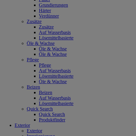
Grundierungen
Härter
Verdünner
Zusätze
Zusätze
Auf Wasserbasis
Lösemittelbasierte
Öle & Wachse
Öle & Wachse
Öle & Wachse
Pflege
Pflege
Auf Wasserbasis
Lösemittelbasierte
Öle & Wachse
Beizen
Beizen
Auf Wasserbasis
Lösemittelbasierte
Quick Search
Quick Search
Produktfinder
Exterior
Exterior