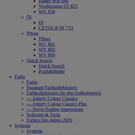
Härter WH 840
Verdünnung ST 825
WV 830
Öl
Öl
CETOL® SF 733
Pflege
Pflege
WV 801
WV 803
WV 806
Quick Search
Quick Search
Produktfinder
Farbe
Farbe
Standard Farbkollektionen
Farbkollektionen für den Außenbereich
— Joinery Colour Classics
— Joinery Colour Classics Plus
— Never Ending Impressions
Software & Tools
Farben Des Jahres 2026
Systeme
Systeme