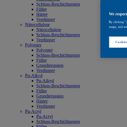
Schluss-Beschichtungen
Füller
Härter
We respect
Verdünner
By clicking “
Nitrocellulose
usage, and ass
Nitrocellulose
Schluss-Beschichtungen
Verdünner
Cookies
Polyester
Polyester
Schluss-Beschichtungen
Füller
Grundierungen
Verdünner
Pu-Alkyd
Pu-Alkyd
Schluss-Beschichtungen
Füller
Grundierungen
Härter
Verdünner
Pu-Acryl
Pu-Acryl
Schluss-Beschichtungen
Füller