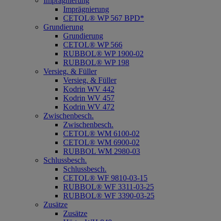
Imprägnierung
Imprägnierung
CETOL® WP 567 BPD*
Grundierung
Grundierung
CETOL® WP 566
RUBBOL® WP 1900-02
RUBBOL® WP 198
Versieg. & Füller
Versieg. & Füller
Kodrin WV 442
Kodrin WV 457
Kodrin WV 472
Zwischenbesch.
Zwischenbesch.
CETOL® WM 6100-02
CETOL® WM 6900-02
RUBBOL WM 2980-03
Schlussbesch.
Schlussbesch.
CETOL® WF 9810-03-15
RUBBOL® WF 3311-03-25
RUBBOL® WF 3390-03-25
Zusätze
Zusätze