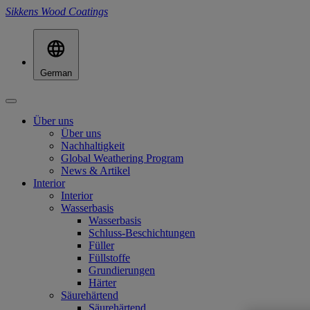
Sikkens Wood Coatings
German
Über uns
Über uns
Nachhaltigkeit
Global Weathering Program
News & Artikel
Interior
Interior
Wasserbasis
Wasserbasis
Schluss-Beschichtungen
Füller
Füllstoffe
Grundierungen
Härter
Säurehärtend
Säurehärtend