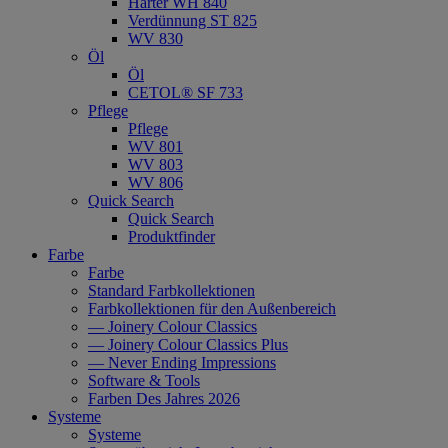
Härter WH 840
Verdünnung ST 825
WV 830
Öl
Öl
CETOL® SF 733
Pflege
Pflege
WV 801
WV 803
WV 806
Quick Search
Quick Search
Produktfinder
Farbe
Farbe
Standard Farbkollektionen
Farbkollektionen für den Außenbereich
— Joinery Colour Classics
— Joinery Colour Classics Plus
— Never Ending Impressions
Software & Tools
Farben Des Jahres 2026
Systeme
Systeme