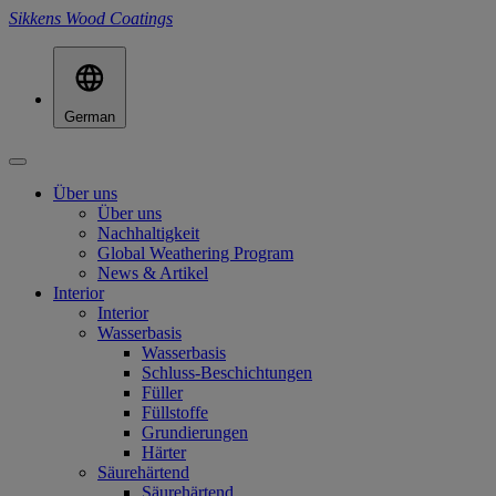
Sikkens Wood Coatings
German
Über uns
Über uns
Nachhaltigkeit
Global Weathering Program
News & Artikel
Interior
Interior
Wasserbasis
Wasserbasis
Schluss-Beschichtungen
Füller
Füllstoffe
Grundierungen
Härter
Säurehärtend
Säurehärtend