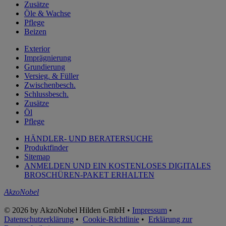
Zusätze
Öle & Wachse
Pflege
Beizen
Exterior
Imprägnierung
Grundierung
Versieg. & Füller
Zwischenbesch.
Schlussbesch.
Zusätze
Öl
Pflege
HÄNDLER- UND BERATERSUCHE
Produktfinder
Sitemap
ANMELDEN UND EIN KOSTENLOSES DIGITALES
BROSCHÜREN-PAKET ERHALTEN
AkzoNobel
© 2026 by AkzoNobel Hilden GmbH •
Impressum
•
Datenschutzerklärung
•
Cookie-Richtlinie
•
Erklärung zur