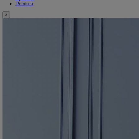
Polnisch
×