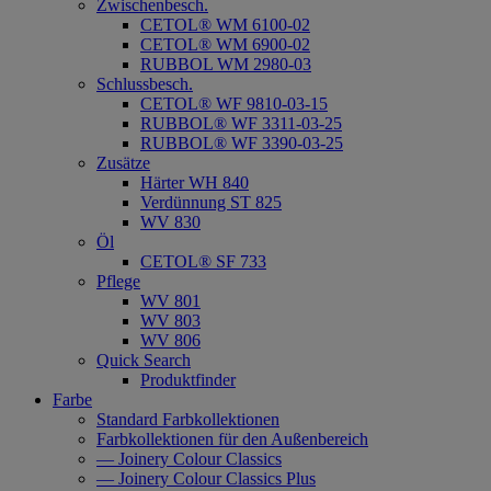
Zwischenbesch.
CETOL® WM 6100-02
CETOL® WM 6900-02
RUBBOL WM 2980-03
Schlussbesch.
CETOL® WF 9810-03-15
RUBBOL® WF 3311-03-25
RUBBOL® WF 3390-03-25
Zusätze
Härter WH 840
Verdünnung ST 825
WV 830
Öl
CETOL® SF 733
Pflege
WV 801
WV 803
WV 806
Quick Search
Produktfinder
Farbe
Standard Farbkollektionen
Farbkollektionen für den Außenbereich
— Joinery Colour Classics
— Joinery Colour Classics Plus