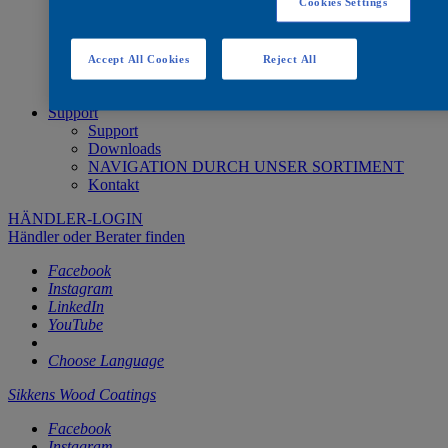
Systemübersicht Innenbereich
Cookies Settings
Systemübersicht Außenbereich
Feuerhemmendes System
Brandprüfsystem
Accept All Cookies
Reject All
Übersicht Zertifikate
Produktfinder
Support
Support
Downloads
NAVIGATION DURCH UNSER SORTIMENT
Kontakt
HÄNDLER-LOGIN
Händler oder Berater finden
Facebook
Instagram
LinkedIn
YouTube
Choose Language
Sikkens Wood Coatings
Facebook
Instagram