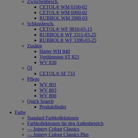
Zwischenbesch.
CETOL® WM 6100-02
CETOL® WM 6900-02
RUBBOL WM 2980-03
Schlussbesch.
CETOL® WF 9810-03-15
RUBBOL® WF 3311-03-25
RUBBOL® WF 3390-03-25
Zusätze
Härter WH 840
Verdünnung ST 825
WV 830
Öl
CETOL® SF 733
Pflege
WV 801
WV 803
WV 806
Quick Search
Produktfinder
Farbe
Standard Farbkollektionen
Farbkollektionen für den Außenbereich
— Joinery Colour Classics
— Joinery Colour Classics Plus