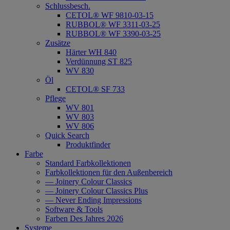
Schlussbesch.
CETOL® WF 9810-03-15
RUBBOL® WF 3311-03-25
RUBBOL® WF 3390-03-25
Zusätze
Härter WH 840
Verdünnung ST 825
WV 830
Öl
CETOL® SF 733
Pflege
WV 801
WV 803
WV 806
Quick Search
Produktfinder
Farbe
Standard Farbkollektionen
Farbkollektionen für den Außenbereich
— Joinery Colour Classics
— Joinery Colour Classics Plus
— Never Ending Impressions
Software & Tools
Farben Des Jahres 2026
Systeme