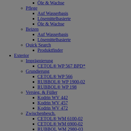
Öle & Wachse
Pflege
Auf Wasserbasis
Lösemittelbasierte
Öle & Wachse
Beizen
Auf Wasserbasis
Lösemittelbasierte
Quick Search
Produktfinder
Exterior
Imprägnierung
CETOL® WP 567 BPD*
Grundierung
CETOL® WP 566
RUBBOL® WP 1900-02
RUBBOL® WP 198
Versieg. & Füller
Kodrin WV 442
Kodrin WV 457
Kodrin WV 472
Zwischenbesch.
CETOL® WM 6100-02
CETOL® WM 6900-02
RUBBOL WM 2980-03