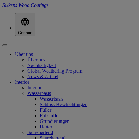
Sikkens Wood Coatings
German
Über uns
Über uns
Nachhaltigkeit
Global Weathering Program
News & Artikel
Interior
Interior
Wasserbasis
Wasserbasis
Schluss-Beschichtungen
Füller
Füllstoffe
Grundierungen
Härter
Säurehärtend
Säurehärtend