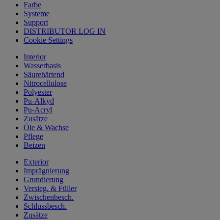
Farbe
Systeme
Support
DISTRIBUTOR LOG IN
Cookie Settings
Interior
Wasserbasis
Säurehärtend
Nitrocellulose
Polyester
Pu-Alkyd
Pu-Acryl
Zusätze
Öle & Wachse
Pflege
Beizen
Exterior
Imprägnierung
Grundierung
Versieg. & Füller
Zwischenbesch.
Schlussbesch.
Zusätze