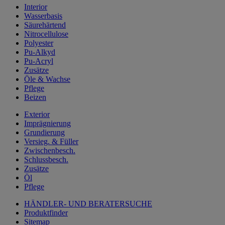
Interior
Wasserbasis
Säurehärtend
Nitrocellulose
Polyester
Pu-Alkyd
Pu-Acryl
Zusätze
Öle & Wachse
Pflege
Beizen
Exterior
Imprägnierung
Grundierung
Versieg. & Füller
Zwischenbesch.
Schlussbesch.
Zusätze
Öl
Pflege
HÄNDLER- UND BERATERSUCHE
Produktfinder
Sitemap