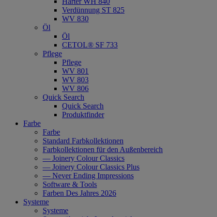
Härter WH 840
Verdünnung ST 825
WV 830
Öl
Öl
CETOL® SF 733
Pflege
Pflege
WV 801
WV 803
WV 806
Quick Search
Quick Search
Produktfinder
Farbe
Farbe
Standard Farbkollektionen
Farbkollektionen für den Außenbereich
— Joinery Colour Classics
— Joinery Colour Classics Plus
— Never Ending Impressions
Software & Tools
Farben Des Jahres 2026
Systeme
Systeme