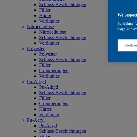
Schluss-Beschichtungen
Füller
Härter
We respect
Verdünner
By clicking “
Nitrocellulose
usage, and ass
Nitrocellulose
Schluss-Beschichtungen
Verdünner
Cookies
Polyester
Polyester
Schluss-Beschichtungen
Füller
Grundierungen
Verdünner
Pu-Alkyd
Pu-Alkyd
Schluss-Beschichtungen
Füller
Grundierungen
Härter
Verdünner
Pu-Acryl
Pu-Acryl
Schluss-Beschichtungen
Füller