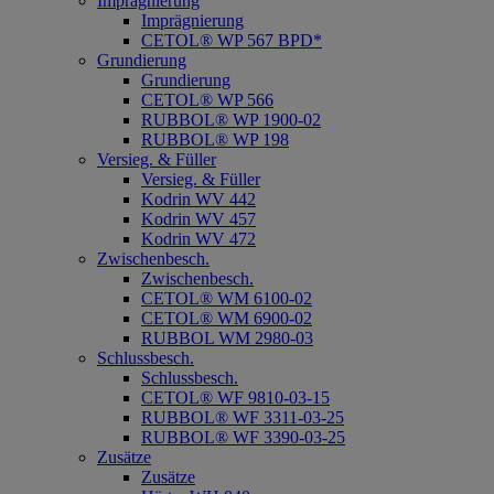
Imprägnierung
Imprägnierung
CETOL® WP 567 BPD*
Grundierung
Grundierung
CETOL® WP 566
RUBBOL® WP 1900-02
RUBBOL® WP 198
Versieg. & Füller
Versieg. & Füller
Kodrin WV 442
Kodrin WV 457
Kodrin WV 472
Zwischenbesch.
Zwischenbesch.
CETOL® WM 6100-02
CETOL® WM 6900-02
RUBBOL WM 2980-03
Schlussbesch.
Schlussbesch.
CETOL® WF 9810-03-15
RUBBOL® WF 3311-03-25
RUBBOL® WF 3390-03-25
Zusätze
Zusätze