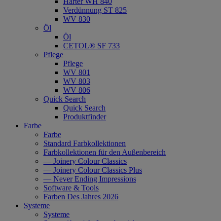
Härter WH 840
Verdünnung ST 825
WV 830
Öl
Öl
CETOL® SF 733
Pflege
Pflege
WV 801
WV 803
WV 806
Quick Search
Quick Search
Produktfinder
Farbe
Farbe
Standard Farbkollektionen
Farbkollektionen für den Außenbereich
— Joinery Colour Classics
— Joinery Colour Classics Plus
— Never Ending Impressions
Software & Tools
Farben Des Jahres 2026
Systeme
Systeme