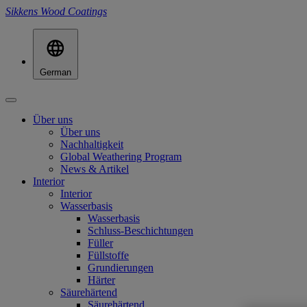
Sikkens Wood Coatings
German
Über uns
Über uns
Nachhaltigkeit
Global Weathering Program
News & Artikel
Interior
Interior
Wasserbasis
Wasserbasis
Schluss-Beschichtungen
Füller
Füllstoffe
Grundierungen
Härter
Säurehärtend
Säurehärtend