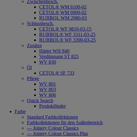
Zwischenbesch.
CETOL® WM 6100-02
CETOL® WM 6900-02
RUBBOL WM 2980-03
Schlussbesch.
CETOL® WF 9810-03-15
RUBBOL® WF 3311-03-25
RUBBOL® WF 3390-03-25
Zusätze
Härter WH 840
Verdünnung ST 825
WV 830
Öl
CETOL® SF 733
Pflege
WV 801
WV 803
WV 806
Quick Search
Produktfinder
Farbe
Standard Farbkollektionen
Farbkollektionen für den Außenbereich
— Joinery Colour Classics
— Joinery Colour Classics Plus