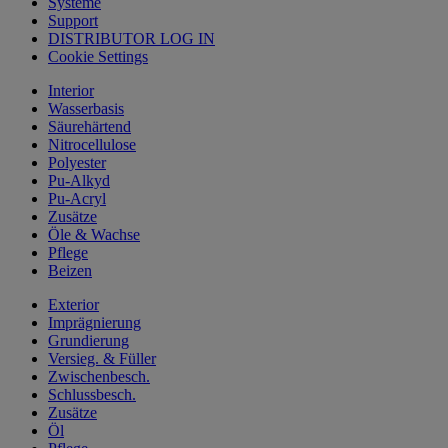
Systeme
Support
DISTRIBUTOR LOG IN
Cookie Settings
Interior
Wasserbasis
Säurehärtend
Nitrocellulose
Polyester
Pu-Alkyd
Pu-Acryl
Zusätze
Öle & Wachse
Pflege
Beizen
Exterior
Imprägnierung
Grundierung
Versieg. & Füller
Zwischenbesch.
Schlussbesch.
Zusätze
Öl