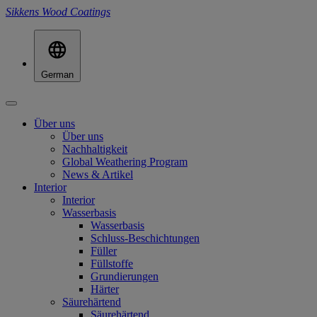
Sikkens Wood Coatings
German
Über uns
Über uns
Nachhaltigkeit
Global Weathering Program
News & Artikel
Interior
Interior
Wasserbasis
Wasserbasis
Schluss-Beschichtungen
Füller
Füllstoffe
Grundierungen
Härter
Säurehärtend
Säurehärtend