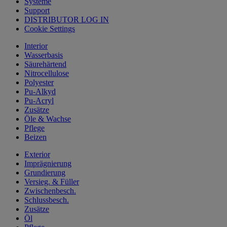
Systeme
Support
DISTRIBUTOR LOG IN
Cookie Settings
Interior
Wasserbasis
Säurehärtend
Nitrocellulose
Polyester
Pu-Alkyd
Pu-Acryl
Zusätze
Öle & Wachse
Pflege
Beizen
Exterior
Imprägnierung
Grundierung
Versieg. & Füller
Zwischenbesch.
Schlussbesch.
Zusätze
Öl