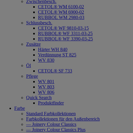
Zwischenbesch.
CETOL® WM 6100-02
CETOL® WM 6900-02
RUBBOL WM 2980-03
Schlussbesch.
CETOL® WF 9810-03-15
RUBBOL® WF 3311-03-25
RUBBOL® WF 3390-03-25
Zusätze
Härter WH 840
Verdünnung ST 825
WV 830
Öl
CETOL® SF 733
Pflege
WV 801
WV 803
WV 806
Quick Search
Produktfinder
Farbe
Standard Farbkollektionen
Farbkollektionen für den Außenbereich
— Joinery Colour Classics
— Joinery Colour Classics Plus