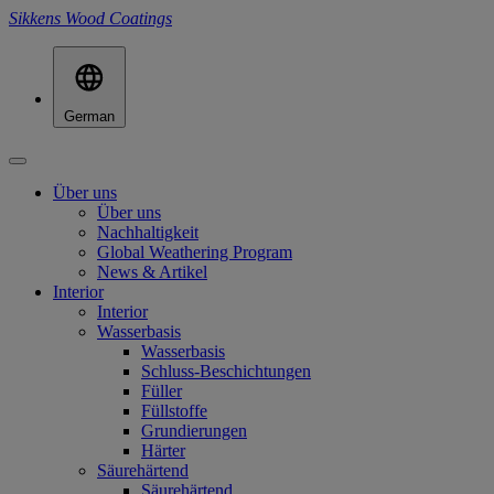
Sikkens Wood Coatings
German
Über uns
Über uns
Nachhaltigkeit
Global Weathering Program
News & Artikel
Interior
Interior
Wasserbasis
Wasserbasis
Schluss-Beschichtungen
Füller
Füllstoffe
Grundierungen
Härter
Säurehärtend
Säurehärtend