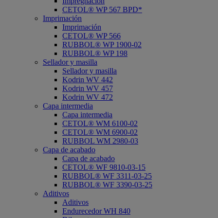
Impregnación
CETOL® WP 567 BPD*
Imprimación
Imprimación
CETOL® WP 566
RUBBOL® WP 1900-02
RUBBOL® WP 198
Sellador y masilla
Sellador y masilla
Kodrin WV 442
Kodrin WV 457
Kodrin WV 472
Capa intermedia
Capa intermedia
CETOL® WM 6100-02
CETOL® WM 6900-02
RUBBOL WM 2980-03
Capa de acabado
Capa de acabado
CETOL® WF 9810-03-15
RUBBOL® WF 3311-03-25
RUBBOL® WF 3390-03-25
Aditivos
Aditivos
Endurecedor WH 840