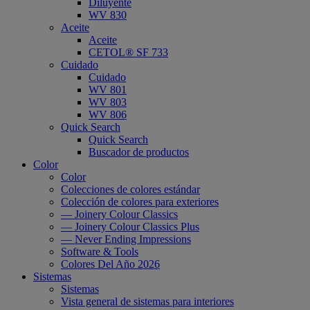
Diluyente
WV 830
Aceite
Aceite
CETOL® SF 733
Cuidado
Cuidado
WV 801
WV 803
WV 806
Quick Search
Quick Search
Buscador de productos
Color
Color
Colecciones de colores estándar
Colección de colores para exteriores
— Joinery Colour Classics
— Joinery Colour Classics Plus
— Never Ending Impressions
Software & Tools
Colores Del Año 2026
Sistemas
Sistemas
Vista general de sistemas para interiores