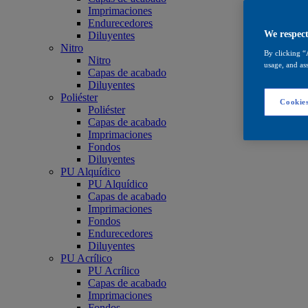
Imprimaciones
Endurecedores
We respect
Diluyentes
Nitro
By clicking “
Nitro
usage, and ass
Capas de acabado
Diluyentes
Poliéster
Cookies
Poliéster
Capas de acabado
Imprimaciones
Fondos
Diluyentes
PU Alquídico
PU Alquídico
Capas de acabado
Imprimaciones
Fondos
Endurecedores
Diluyentes
PU Acrílico
PU Acrílico
Capas de acabado
Imprimaciones
Fondos