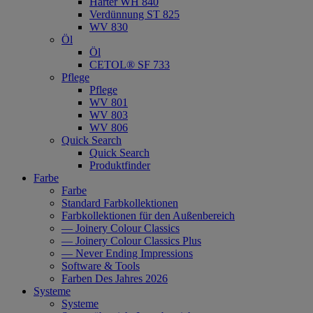
Härter WH 840
Verdünnung ST 825
WV 830
Öl
Öl
CETOL® SF 733
Pflege
Pflege
WV 801
WV 803
WV 806
Quick Search
Quick Search
Produktfinder
Farbe
Farbe
Standard Farbkollektionen
Farbkollektionen für den Außenbereich
— Joinery Colour Classics
— Joinery Colour Classics Plus
— Never Ending Impressions
Software & Tools
Farben Des Jahres 2026
Systeme
Systeme