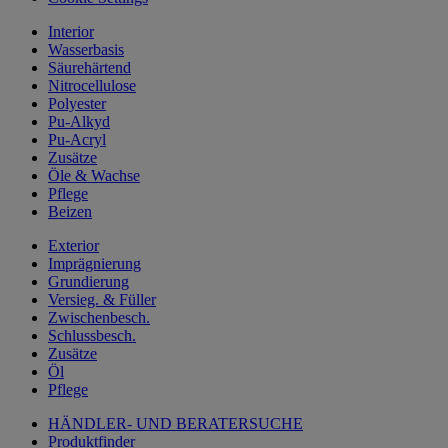
Interior
Wasserbasis
Säurehärtend
Nitrocellulose
Polyester
Pu-Alkyd
Pu-Acryl
Zusätze
Öle & Wachse
Pflege
Beizen
Exterior
Imprägnierung
Grundierung
Versieg. & Füller
Zwischenbesch.
Schlussbesch.
Zusätze
Öl
Pflege
HÄNDLER- UND BERATERSUCHE
Produktfinder