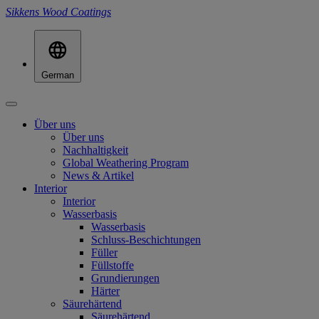
Sikkens Wood Coatings
German
Über uns
Über uns
Nachhaltigkeit
Global Weathering Program
News & Artikel
Interior
Interior
Wasserbasis
Wasserbasis
Schluss-Beschichtungen
Füller
Füllstoffe
Grundierungen
Härter
Säurehärtend
Säurehärtend