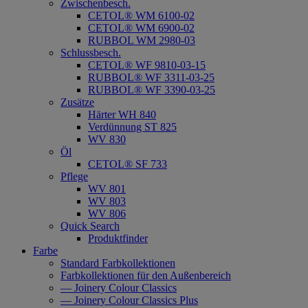
Zwischenbesch.
CETOL® WM 6100-02
CETOL® WM 6900-02
RUBBOL WM 2980-03
Schlussbesch.
CETOL® WF 9810-03-15
RUBBOL® WF 3311-03-25
RUBBOL® WF 3390-03-25
Zusätze
Härter WH 840
Verdünnung ST 825
WV 830
Öl
CETOL® SF 733
Pflege
WV 801
WV 803
WV 806
Quick Search
Produktfinder
Farbe
Standard Farbkollektionen
Farbkollektionen für den Außenbereich
— Joinery Colour Classics
— Joinery Colour Classics Plus