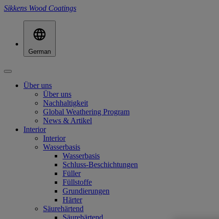
Sikkens Wood Coatings
German
Über uns
Über uns
Nachhaltigkeit
Global Weathering Program
News & Artikel
Interior
Interior
Wasserbasis
Wasserbasis
Schluss-Beschichtungen
Füller
Füllstoffe
Grundierungen
Härter
Säurehärtend
Säurehärtend