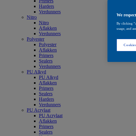
Primers
Harders
Verdunners
We respect
Nitro
Nitro
By clicking “
Aflakken
usage, and ass
Verdunners
Polyester
Polyester
Cookies
Aflakken
Primers
Sealers
Verdunners
PU Alkyd
PU Alkyd
Aflakken
Primers
Sealers
Harders
Verdunners
PU Acrylaat
PU Acrylaat
Aflakken
Primers
Sealers