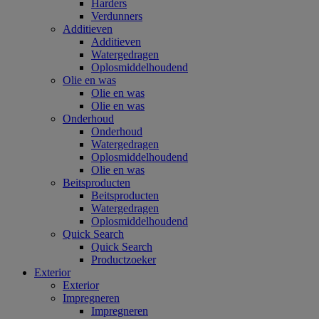
Harders
Verdunners
Additieven
Additieven
Watergedragen
Oplosmiddelhoudend
Olie en was
Olie en was
Olie en was
Onderhoud
Onderhoud
Watergedragen
Oplosmiddelhoudend
Olie en was
Beitsproducten
Beitsproducten
Watergedragen
Oplosmiddelhoudend
Quick Search
Quick Search
Productzoeker
Exterior
Exterior
Impregneren
Impregneren