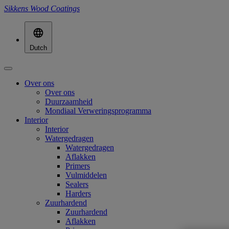
Sikkens Wood Coatings
Dutch
Over ons
Over ons
Duurzaamheid
Mondiaal Verweringsprogramma
Interior
Interior
Watergedragen
Watergedragen
Aflakken
Primers
Vulmiddelen
Sealers
Harders
Zuurhardend
Zuurhardend
Aflakken