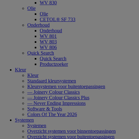
WV 830
Olie
Olie
CETOL® SF 733
Onderhoud
Onderhoud
WV 801
WV 803
WV 806
Quick Search
Quick Search
Productzoeker
Kleur
Kleur
Standaard kleursystemen
Kleursystemen voor buitentoepassingen
— Joinery Colour Classics
— Joinery Colour Classics Plus
— Never Ending Impressions
Software & Tools
Colors Of The Year 2026
Systemen
Systemen
Overzicht systemen voor binnentoepassingen
Overzicht systemen voor buitentoepassingen