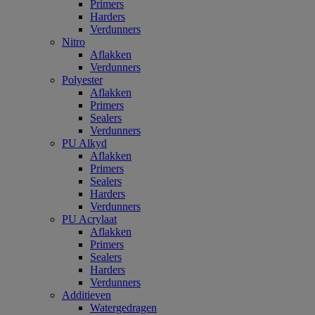
Primers
Harders
Verdunners
Nitro
Aflakken
Verdunners
Polyester
Aflakken
Primers
Sealers
Verdunners
PU Alkyd
Aflakken
Primers
Sealers
Harders
Verdunners
PU Acrylaat
Aflakken
Primers
Sealers
Harders
Verdunners
Additieven
Watergedragen