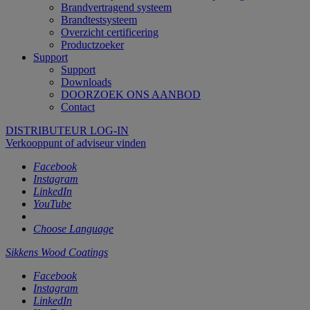
Brandvertragend systeem
Brandtestsysteem
Overzicht certificering
Productzoeker
Support
Support
Downloads
DOORZOEK ONS AANBOD
Contact
DISTRIBUTEUR LOG-IN
Verkooppunt of adviseur vinden
Facebook
Instagram
LinkedIn
YouTube
Choose Language
Sikkens Wood Coatings
Facebook
Instagram
LinkedIn