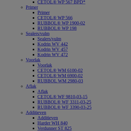
CETOL® WP 567 BPD*
Primer
Primer
CETOL® WP 566
RUBBOL® WP 1900-02
RUBBOL® WP 198
Sealers/vulm
Sealers/vulm
Kodrin WV 442
Kodrin WV 457
Kodrin WV 472
Voorlak
Voorlak
CETOL® WM 6100-02
CETOL® WM 6900-02
RUBBOL WM 2980-03
Aflak
Aflak
CETOL® WF 9810-03-15
RUBBOL® WF 3311-03-25
RUBBOL® WF 3390-03-25
Additieven
Additieven
Harder WH 840
Verdunner ST 825