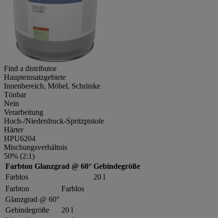
Find a distributor
Haupteinsatzgebiete
Innenbereich, Möbel, Schränke
Tönbar
Nein
Verarbeitung
Hoch-/Niederdruck-Spritzpistole
Härter
HPU6204
Mischungsverhältnis
50% (2:1)
Farbton
Glanzgrad @ 60°
Gebindegröße
Farblos
20 l
Farbton
Farblos
Glanzgrad @ 60°
Gebindegröße
20 l