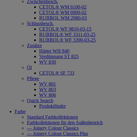
Zwischenbesch.
CETOL® WM 6100-02
CETOL® WM 6900-02
RUBBOL WM 2980-03
Schlussbesch.
CETOL® WF 9810-03-15
RUBBOL® WF 3311-03-25
RUBBOL® WF 3390-03-25
Zusätze
Härter WH 840
Verdünnung ST 825
WV 830
Öl
CETOL® SF 733
Pflege
WV 801
WV 803
WV 806
Quick Search
Produktfinder
Farbe
Standard Farbkollektionen
Farbkollektionen für den Außenbereich
— Joinery Colour Classics
— Joinery Colour Classics Plus