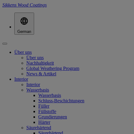
Sikkens Wood Coatings
German
Über uns
Über uns
Nachhaltigkeit
Global Weathering Program
News & Artikel
Interior
Interior
Wasserbasis
Wasserbasis
Schluss-Beschichtungen
Füller
Füllstoffe
Grundierungen
Härter
Säurehärtend
Säurehärtend