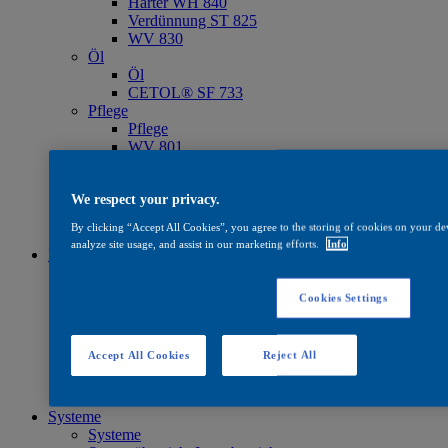
Härter WH 840
Verdünnung ST 825
WV 830
Öl
Öl
CETOL® SF 733
Pflege
Pflege
WV 801
WV 803
WV 806
We respect your privacy.
Quick Search
Quick Search
By clicking “Accept All Cookies”, you agree to the storing of cookies on your dev
Produktfinder
analyze site usage, and assist in our marketing efforts.
Info
Farbe
Farbe
Standard Farbkollektionen
Cookies Settings
Farbkollektionen für den Außenbereich
— Joinery Colour Classics
— Joinery Colour Classics Plus
Accept All Cookies
Reject All
— Never Ending Impressions
Software & Tools
Farben Des Jahres 2026
Systeme
Systeme