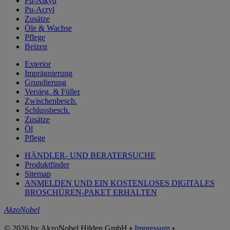
Pu-Alkyd
Pu-Acryl
Zusätze
Öle & Wachse
Pflege
Beizen
Exterior
Imprägnierung
Grundierung
Versieg. & Füller
Zwischenbesch.
Schlussbesch.
Zusätze
Öl
Pflege
HÄNDLER- UND BERATERSUCHE
Produktfinder
Sitemap
ANMELDEN UND EIN KOSTENLOSES DIGITALES
BROSCHÜREN-PAKET ERHALTEN
AkzoNobel
© 2026 by AkzoNobel Hilden GmbH •
Impressum
•