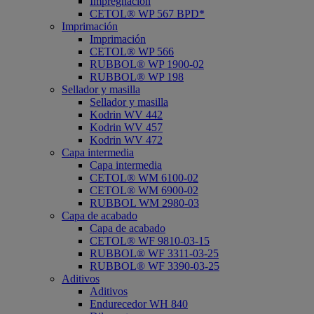
Impregnación
CETOL® WP 567 BPD*
Imprimación
Imprimación
CETOL® WP 566
RUBBOL® WP 1900-02
RUBBOL® WP 198
Sellador y masilla
Sellador y masilla
Kodrin WV 442
Kodrin WV 457
Kodrin WV 472
Capa intermedia
Capa intermedia
CETOL® WM 6100-02
CETOL® WM 6900-02
RUBBOL WM 2980-03
Capa de acabado
Capa de acabado
CETOL® WF 9810-03-15
RUBBOL® WF 3311-03-25
RUBBOL® WF 3390-03-25
Aditivos
Aditivos
Endurecedor WH 840