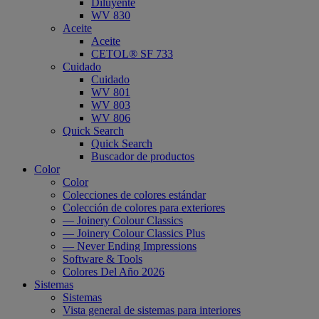
Diluyente
WV 830
Aceite
Aceite
CETOL® SF 733
Cuidado
Cuidado
WV 801
WV 803
WV 806
Quick Search
Quick Search
Buscador de productos
Color
Color
Colecciones de colores estándar
Colección de colores para exteriores
— Joinery Colour Classics
— Joinery Colour Classics Plus
— Never Ending Impressions
Software & Tools
Colores Del Año 2026
Sistemas
Sistemas
Vista general de sistemas para interiores