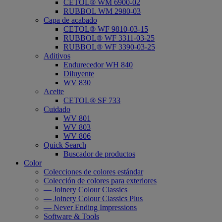
CETOL® WM 6900-02
RUBBOL WM 2980-03
Capa de acabado
CETOL® WF 9810-03-15
RUBBOL® WF 3311-03-25
RUBBOL® WF 3390-03-25
Aditivos
Endurecedor WH 840
Diluyente
WV 830
Aceite
CETOL® SF 733
Cuidado
WV 801
WV 803
WV 806
Quick Search
Buscador de productos
Color
Colecciones de colores estándar
Colección de colores para exteriores
— Joinery Colour Classics
— Joinery Colour Classics Plus
— Never Ending Impressions
Software & Tools