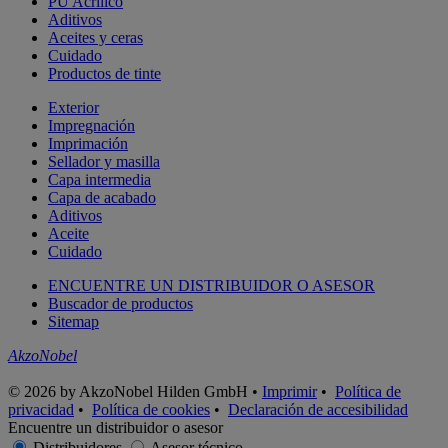
PU Acrílico
Aditivos
Aceites y ceras
Cuidado
Productos de tinte
Exterior
Impregnación
Imprimación
Sellador y masilla
Capa intermedia
Capa de acabado
Aditivos
Aceite
Cuidado
ENCUENTRE UN DISTRIBUIDOR O ASESOR
Buscador de productos
Sitemap
AkzoNobel
© 2026 by AkzoNobel Hilden GmbH •
Imprimir
•
Política de
privacidad
•
Política de cookies
•
Declaración de accesibilidad
Encuentre un distribuidor o asesor
Distribuidores
Asesor técnico