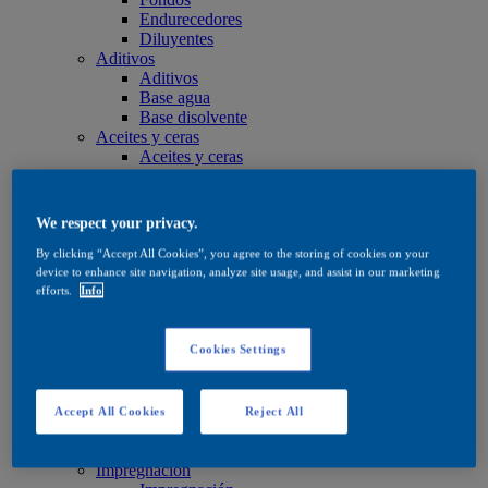
Endurecedores
Diluyentes
Aditivos
Aditivos
Base agua
Base disolvente
Aceites y ceras
Aceites y ceras
Aceites y ceras
Cuidado
Cuidado
We respect your privacy.
Base agua
Base disolvente
By clicking “Accept All Cookies”, you agree to the storing of cookies on your
Aceites y ceras
device to enhance site navigation, analyze site usage, and assist in our marketing
efforts.
Info
Productos de tinte
Productos de tinte
Base agua
Cookies Settings
Base disolvente
Quick Search
Quick Search
Buscador de productos
Accept All Cookies
Reject All
Exterior
Exterior
Impregnación