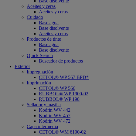
Base disolvente
Aceites y ceras
Aceites y ceras
Cuidado
Base agua
Base disolvente
Aceites y ceras
Productos de tinte
Base agua
Base disolvente
Quick Search
Buscador de productos
Exterior
Impregnación
CETOL® WP 567 BPD*
Imprimación
CETOL® WP 566
RUBBOL® WP 1900-02
RUBBOL® WP 198
Sellador y masilla
Kodrin WV 442
Kodrin WV 457
Kodrin WV 472
Capa intermedia
CETOL® WM 6100-02