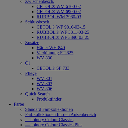
Zwischenbesch.
CETOL® WM 6100-02
CETOL® WM 6900-02
RUBBOL WM 2980-03
Schlussbesch.
CETOL® WF 9810-03-15
RUBBOL® WF 3311-03-25
RUBBOL® WF 3390-03-25
Zusätze
Härter WH 840
Verdünnung ST 825
WV 830
Öl
CETOL® SF 733
Pflege
WV 801
WV 803
WV 806
Quick Search
Produktfinder
Farbe
Standard Farbkollektionen
Farbkollektionen für den Außenbereich
— Joinery Colour Classics
— Joinery Colour Classics Plus