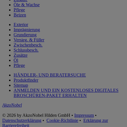
Öle & Wachse
Pflege
Beizen
Exterior
Imprägnierung
Grundierung
Versieg. & Füller
Zwischenbesch.
Schlussbesch.
Zusätze
Öl
Pflege
HÄNDLER- UND BERATERSUCHE
Produktfinder
Sitemap
ANMELDEN UND EIN KOSTENLOSES DIGITALES
BROSCHÜREN-PAKET ERHALTEN
AkzoNobel
© 2026 by AkzoNobel Hilden GmbH •
Impressum
•
Datenschutzerklärung
•
Cookie-Richtlinie
•
Erklärung zur
Barrierefreiheit