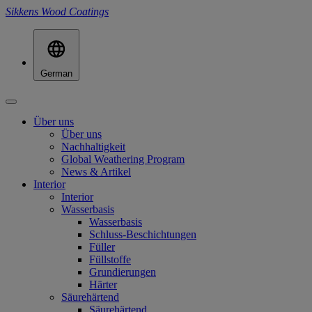
Sikkens Wood Coatings
German
Über uns
Über uns
Nachhaltigkeit
Global Weathering Program
News & Artikel
Interior
Interior
Wasserbasis
Wasserbasis
Schluss-Beschichtungen
Füller
Füllstoffe
Grundierungen
Härter
Säurehärtend
Säurehärtend