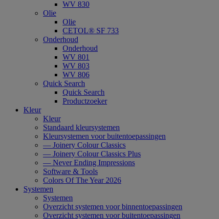
WV 830
Olie
Olie
CETOL® SF 733
Onderhoud
Onderhoud
WV 801
WV 803
WV 806
Quick Search
Quick Search
Productzoeker
Kleur
Kleur
Standaard kleursystemen
Kleursystemen voor buitentoepassingen
— Joinery Colour Classics
— Joinery Colour Classics Plus
— Never Ending Impressions
Software & Tools
Colors Of The Year 2026
Systemen
Systemen
Overzicht systemen voor binnentoepassingen
Overzicht systemen voor buitentoepassingen