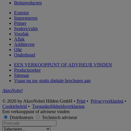
Beitsproducten
Exterior
Impregneren
Primer
Sealers/vulm
Voorlak
Aflak
Additieven
Olie
Onderhoud
EEN VERKOOPPUNT OF ADVISEUR VINDEN
Productzoeker
Sitemap
Vraag nu uw gratis digitale brochures aan
AkzoNobel
© 2026 by AkzoNobel Hilden GmbH •
Print
•
Privacyverklaring
•
Cookiebeleid
•
Toegankelijkheidsverklaring
Een verkooppunt of adviseur vinden
Distributeurs
Technisch adviseur