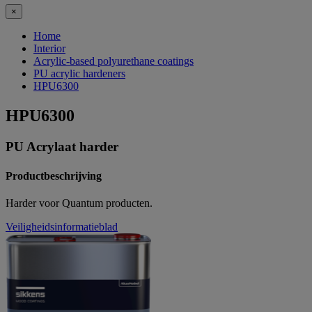
×
Home
Interior
Acrylic-based polyurethane coatings
PU acrylic hardeners
HPU6300
HPU6300
PU Acrylaat harder
Productbeschrijving
Harder voor Quantum producten.
Veiligheidsinformatieblad