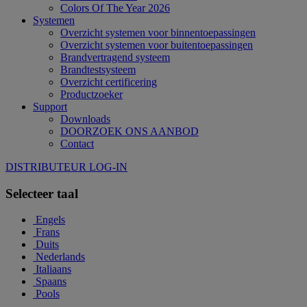
Colors Of The Year 2026
Systemen
Overzicht systemen voor binnentoepassingen
Overzicht systemen voor buitentoepassingen
Brandvertragend systeem
Brandtestsysteem
Overzicht certificering
Productzoeker
Support
Downloads
DOORZOEK ONS AANBOD
Contact
DISTRIBUTEUR LOG-IN
Selecteer taal
Engels
Frans
Duits
Nederlands
Italiaans
Spaans
Pools