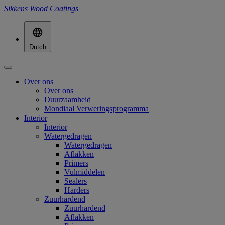
Sikkens Wood Coatings
Dutch
Over ons
Over ons
Duurzaamheid
Mondiaal Verweringsprogramma
Interior
Interior
Watergedragen
Watergedragen
Aflakken
Primers
Vulmiddelen
Sealers
Harders
Zuurhardend
Zuurhardend
Aflakken