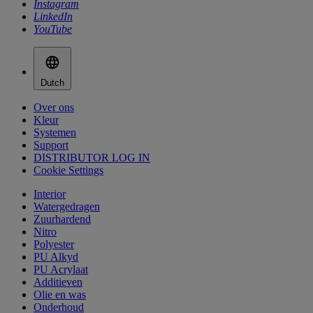
Instagram
LinkedIn
YouTube
Dutch
Over ons
Kleur
Systemen
Support
DISTRIBUTOR LOG IN
Cookie Settings
Interior
Watergedragen
Zuurhardend
Nitro
Polyester
PU Alkyd
PU Acrylaat
Additieven
Olie en was
Onderhoud