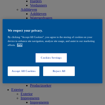
Harders
Verdunners
Additieven
Additieven
Watergedragen
Oplosmiddelhoudend
Olie en was
Olie en was
We respect your privacy.
Olie en was
By clicking “Accept All Cookies”, you agree to the storing of cookies on your
Onderhoud
device to enhance site navigation, analyze site usage, and assist in our marketing
Onderhoud
efforts.
Info
Watergedragen
Oplosmiddelhoudend
Olie en was
Cookies Settings
Beitsproducten
Beitsproducten
Watergedragen
Accept All Cookies
Reject All
Oplosmiddelhoudend
Quick Search
Quick Search
Productzoeker
Exterior
Exterior
Impregneren
Impregneren