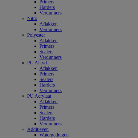
Primers
Harders
Verdunners
Nitro
Aflakken
Verdunners
Polyester
Aflakken
Primers
Sealers
Verdunners
PU Alkyd
Aflakken
Primers
Sealers
Harders
Verdunners
PU Acrylaat
Aflakken
Primers
Sealers
Harders
Verdunners
Additieven
Watergedragen