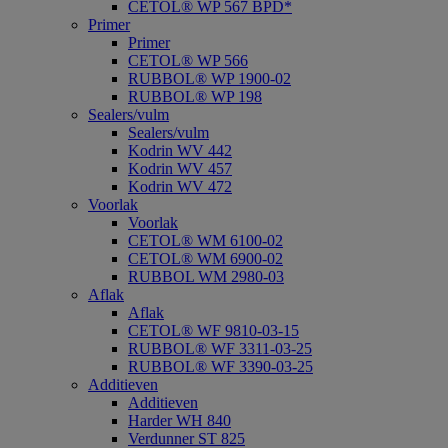
CETOL® WP 567 BPD*
Primer
Primer
CETOL® WP 566
RUBBOL® WP 1900-02
RUBBOL® WP 198
Sealers/vulm
Sealers/vulm
Kodrin WV 442
Kodrin WV 457
Kodrin WV 472
Voorlak
Voorlak
CETOL® WM 6100-02
CETOL® WM 6900-02
RUBBOL WM 2980-03
Aflak
Aflak
CETOL® WF 9810-03-15
RUBBOL® WF 3311-03-25
RUBBOL® WF 3390-03-25
Additieven
Additieven
Harder WH 840
Verdunner ST 825