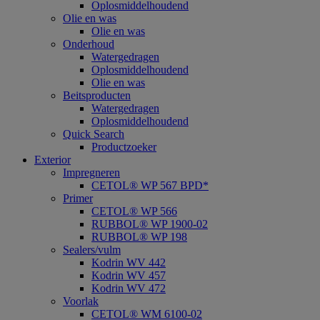
Oplosmiddelhoudend
Olie en was
Olie en was
Onderhoud
Watergedragen
Oplosmiddelhoudend
Olie en was
Beitsproducten
Watergedragen
Oplosmiddelhoudend
Quick Search
Productzoeker
Exterior
Impregneren
CETOL® WP 567 BPD*
Primer
CETOL® WP 566
RUBBOL® WP 1900-02
RUBBOL® WP 198
Sealers/vulm
Kodrin WV 442
Kodrin WV 457
Kodrin WV 472
Voorlak
CETOL® WM 6100-02