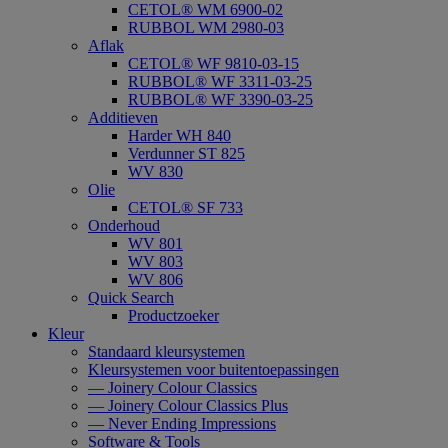
CETOL® WM 6900-02
RUBBOL WM 2980-03
Aflak
CETOL® WF 9810-03-15
RUBBOL® WF 3311-03-25
RUBBOL® WF 3390-03-25
Additieven
Harder WH 840
Verdunner ST 825
WV 830
Olie
CETOL® SF 733
Onderhoud
WV 801
WV 803
WV 806
Quick Search
Productzoeker
Kleur
Standaard kleursystemen
Kleursystemen voor buitentoepassingen
— Joinery Colour Classics
— Joinery Colour Classics Plus
— Never Ending Impressions
Software & Tools