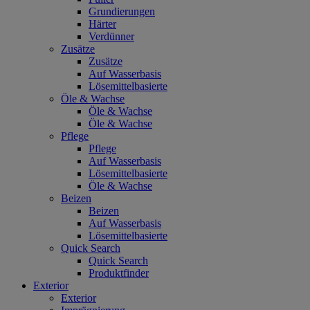
Grundierungen
Härter
Verdünner
Zusätze
Zusätze
Auf Wasserbasis
Lösemittelbasierte
Öle & Wachse
Öle & Wachse
Öle & Wachse
Pflege
Pflege
Auf Wasserbasis
Lösemittelbasierte
Öle & Wachse
Beizen
Beizen
Auf Wasserbasis
Lösemittelbasierte
Quick Search
Quick Search
Produktfinder
Exterior
Exterior