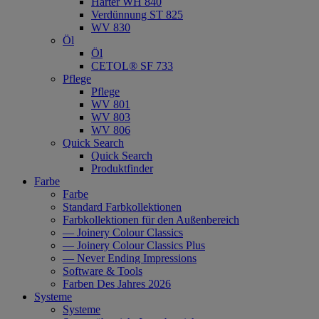
Härter WH 840
Verdünnung ST 825
WV 830
Öl
Öl
CETOL® SF 733
Pflege
Pflege
WV 801
WV 803
WV 806
Quick Search
Quick Search
Produktfinder
Farbe
Farbe
Standard Farbkollektionen
Farbkollektionen für den Außenbereich
— Joinery Colour Classics
— Joinery Colour Classics Plus
— Never Ending Impressions
Software & Tools
Farben Des Jahres 2026
Systeme
Systeme