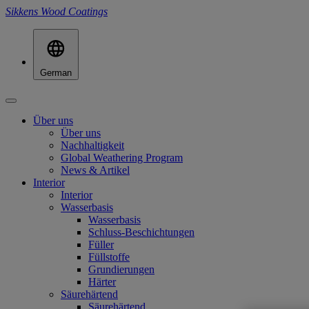
Sikkens Wood Coatings
German
Über uns
Über uns
Nachhaltigkeit
Global Weathering Program
News & Artikel
Interior
Interior
Wasserbasis
Wasserbasis
Schluss-Beschichtungen
Füller
Füllstoffe
Grundierungen
Härter
Säurehärtend
Säurehärtend