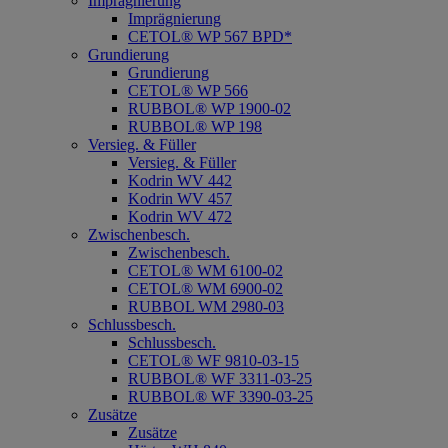
Imprägnierung
Imprägnierung
CETOL® WP 567 BPD*
Grundierung
Grundierung
CETOL® WP 566
RUBBOL® WP 1900-02
RUBBOL® WP 198
Versieg. & Füller
Versieg. & Füller
Kodrin WV 442
Kodrin WV 457
Kodrin WV 472
Zwischenbesch.
Zwischenbesch.
CETOL® WM 6100-02
CETOL® WM 6900-02
RUBBOL WM 2980-03
Schlussbesch.
Schlussbesch.
CETOL® WF 9810-03-15
RUBBOL® WF 3311-03-25
RUBBOL® WF 3390-03-25
Zusätze
Zusätze