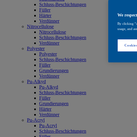
Schluss-Beschichtungen
Füller
Härter
We respect
Verdünner
By clicking “
Nitrocellulose
usage, and ass
Nitrocellulose
Schluss-Beschichtungen
Verdünner
Cookies
Polyester
Polyester
Schluss-Beschichtungen
Füller
Grundierungen
Verdünner
Pu-Alkyd
Pu-Alkyd
Schluss-Beschichtungen
Füller
Grundierungen
Härter
Verdünner
Pu-Acryl
Pu-Acryl
Schluss-Beschichtungen
Füller