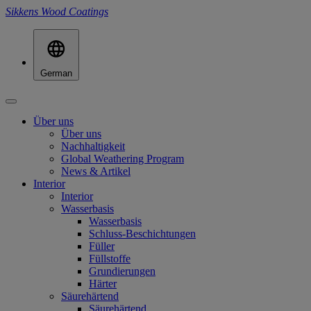
Sikkens Wood Coatings
German
Über uns
Über uns
Nachhaltigkeit
Global Weathering Program
News & Artikel
Interior
Interior
Wasserbasis
Wasserbasis
Schluss-Beschichtungen
Füller
Füllstoffe
Grundierungen
Härter
Säurehärtend
Säurehärtend