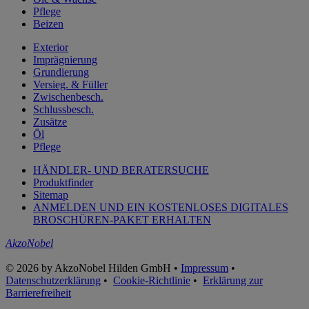
Pflege
Beizen
Exterior
Imprägnierung
Grundierung
Versieg. & Füller
Zwischenbesch.
Schlussbesch.
Zusätze
Öl
Pflege
HÄNDLER- UND BERATERSUCHE
Produktfinder
Sitemap
ANMELDEN UND EIN KOSTENLOSES DIGITALES
BROSCHÜREN-PAKET ERHALTEN
AkzoNobel
© 2026 by AkzoNobel Hilden GmbH •
Impressum
•
Datenschutzerklärung
•
Cookie-Richtlinie
•
Erklärung zur
Barrierefreiheit