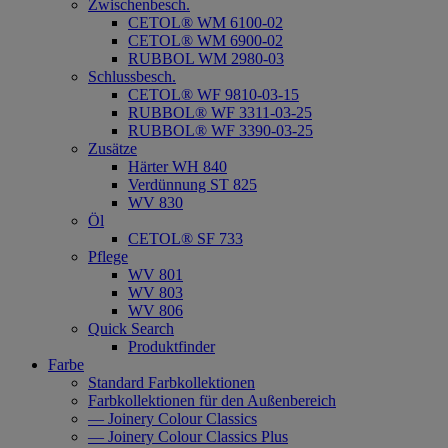
Zwischenbesch.
CETOL® WM 6100-02
CETOL® WM 6900-02
RUBBOL WM 2980-03
Schlussbesch.
CETOL® WF 9810-03-15
RUBBOL® WF 3311-03-25
RUBBOL® WF 3390-03-25
Zusätze
Härter WH 840
Verdünnung ST 825
WV 830
Öl
CETOL® SF 733
Pflege
WV 801
WV 803
WV 806
Quick Search
Produktfinder
Farbe
Standard Farbkollektionen
Farbkollektionen für den Außenbereich
— Joinery Colour Classics
— Joinery Colour Classics Plus