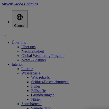
Sikkens Wood Coatings
German
Über uns
Über uns
Nachhaltigkeit
Global Weathering Program
News & Artikel
Interior
Interior
Wasserbasis
Wasserbasis
Schluss-Beschichtungen
Füller
Füllstoffe
Grundierungen
Härter
Säurehärtend
Säurehärtend