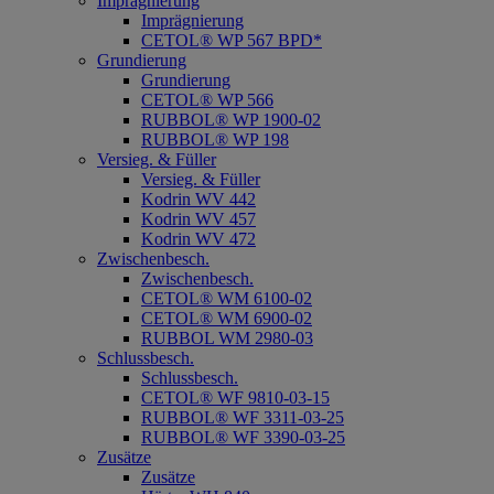
Imprägnierung
Imprägnierung
CETOL® WP 567 BPD*
Grundierung
Grundierung
CETOL® WP 566
RUBBOL® WP 1900-02
RUBBOL® WP 198
Versieg. & Füller
Versieg. & Füller
Kodrin WV 442
Kodrin WV 457
Kodrin WV 472
Zwischenbesch.
Zwischenbesch.
CETOL® WM 6100-02
CETOL® WM 6900-02
RUBBOL WM 2980-03
Schlussbesch.
Schlussbesch.
CETOL® WF 9810-03-15
RUBBOL® WF 3311-03-25
RUBBOL® WF 3390-03-25
Zusätze
Zusätze