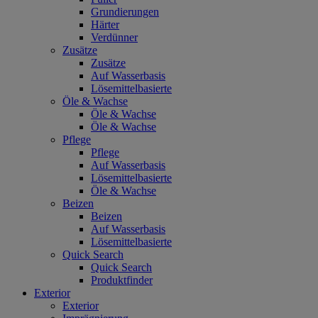
Grundierungen
Härter
Verdünner
Zusätze
Zusätze
Auf Wasserbasis
Lösemittelbasierte
Öle & Wachse
Öle & Wachse
Öle & Wachse
Pflege
Pflege
Auf Wasserbasis
Lösemittelbasierte
Öle & Wachse
Beizen
Beizen
Auf Wasserbasis
Lösemittelbasierte
Quick Search
Quick Search
Produktfinder
Exterior
Exterior