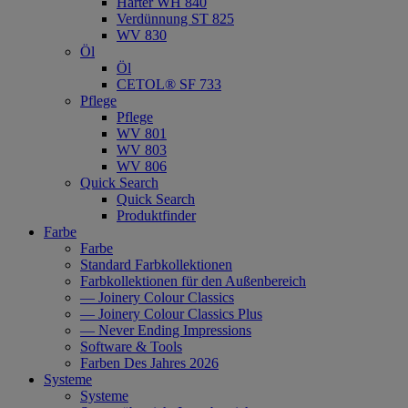
Härter WH 840
Verdünnung ST 825
WV 830
Öl
Öl
CETOL® SF 733
Pflege
Pflege
WV 801
WV 803
WV 806
Quick Search
Quick Search
Produktfinder
Farbe
Farbe
Standard Farbkollektionen
Farbkollektionen für den Außenbereich
— Joinery Colour Classics
— Joinery Colour Classics Plus
— Never Ending Impressions
Software & Tools
Farben Des Jahres 2026
Systeme
Systeme