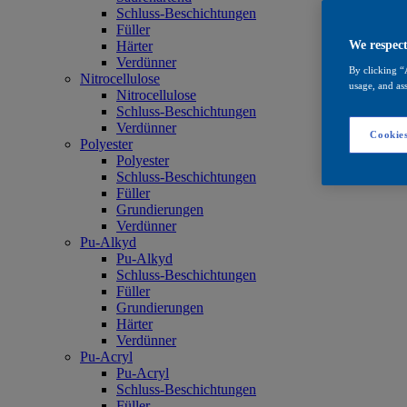
Schluss-Beschichtungen
Füller
Härter
We respect
Verdünner
By clicking “
Nitrocellulose
usage, and ass
Nitrocellulose
Schluss-Beschichtungen
Verdünner
Cookies
Polyester
Polyester
Schluss-Beschichtungen
Füller
Grundierungen
Verdünner
Pu-Alkyd
Pu-Alkyd
Schluss-Beschichtungen
Füller
Grundierungen
Härter
Verdünner
Pu-Acryl
Pu-Acryl
Schluss-Beschichtungen
Füller