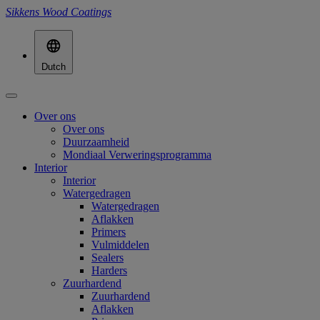
Sikkens Wood Coatings
Dutch
Over ons
Over ons
Duurzaamheid
Mondiaal Verweringsprogramma
Interior
Interior
Watergedragen
Watergedragen
Aflakken
Primers
Vulmiddelen
Sealers
Harders
Zuurhardend
Zuurhardend
Aflakken