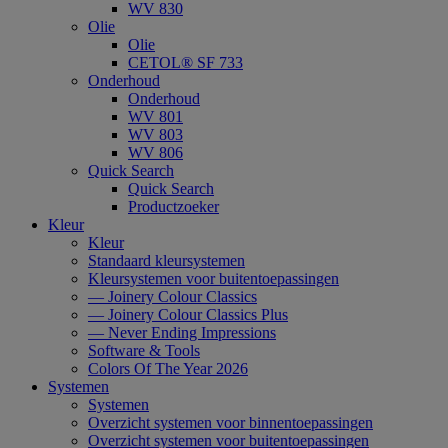
WV 830
Olie
Olie
CETOL® SF 733
Onderhoud
Onderhoud
WV 801
WV 803
WV 806
Quick Search
Quick Search
Productzoeker
Kleur
Kleur
Standaard kleursystemen
Kleursystemen voor buitentoepassingen
— Joinery Colour Classics
— Joinery Colour Classics Plus
— Never Ending Impressions
Software & Tools
Colors Of The Year 2026
Systemen
Systemen
Overzicht systemen voor binnentoepassingen
Overzicht systemen voor buitentoepassingen