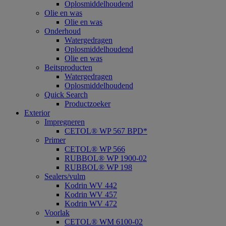
Oplosmiddelhoudend
Olie en was
Olie en was
Onderhoud
Watergedragen
Oplosmiddelhoudend
Olie en was
Beitsproducten
Watergedragen
Oplosmiddelhoudend
Quick Search
Productzoeker
Exterior
Impregneren
CETOL® WP 567 BPD*
Primer
CETOL® WP 566
RUBBOL® WP 1900-02
RUBBOL® WP 198
Sealers/vulm
Kodrin WV 442
Kodrin WV 457
Kodrin WV 472
Voorlak
CETOL® WM 6100-02