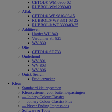
CETOL® WM 6900-02
RUBBOL WM 2980-03
Aflak
CETOL® WF 9810-03-15
RUBBOL® WF 3311-03-25
RUBBOL® WF 3390-03-25
Additieven
Harder WH 840
Verdunner ST 825
WV 830
Olie
CETOL® SF 733
Onderhoud
WV 801
WV 803
WV 806
Quick Search
Productzoeker
Kleur
Standaard kleursystemen
Kleursystemen voor buitentoepassingen
— Joinery Colour Classics
— Joinery Colour Classics Plus
— Never Ending Impressions
Software & Tools