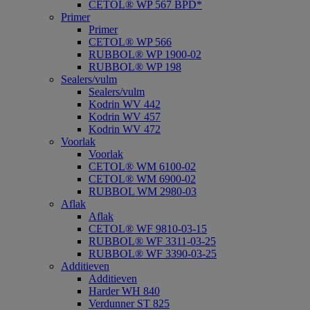
CETOL® WP 567 BPD*
Primer
Primer
CETOL® WP 566
RUBBOL® WP 1900-02
RUBBOL® WP 198
Sealers/vulm
Sealers/vulm
Kodrin WV 442
Kodrin WV 457
Kodrin WV 472
Voorlak
Voorlak
CETOL® WM 6100-02
CETOL® WM 6900-02
RUBBOL WM 2980-03
Aflak
Aflak
CETOL® WF 9810-03-15
RUBBOL® WF 3311-03-25
RUBBOL® WF 3390-03-25
Additieven
Additieven
Harder WH 840
Verdunner ST 825