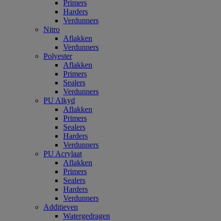
Primers
Harders
Verdunners
Nitro
Aflakken
Verdunners
Polyester
Aflakken
Primers
Sealers
Verdunners
PU Alkyd
Aflakken
Primers
Sealers
Harders
Verdunners
PU Acrylaat
Aflakken
Primers
Sealers
Harders
Verdunners
Additieven
Watergedragen