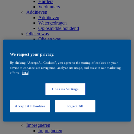
Harders
Verdunners
Additieven
Additieven
Watergedragen
Oplosmiddelhoudend
Olie en was
Olie en was
Olie en was
Onderhoud
We respect your privacy.
Onderhoud
Watergedragen
By clicking “Accept All Cookies”, you agree to the storing of cookies on your
Oplosmiddelhoudend
device to enhance site navigation, analyze site usage, and assist in our marketing
Olie en was
efforts.
Info
Beitsproducten
Beitsproducten
Watergedragen
Cookies Settings
Oplosmiddelhoudend
Quick Search
Quick Search
Accept All Cookies
Reject All
Productzoeker
Exterior
Exterior
Impregneren
Impregneren