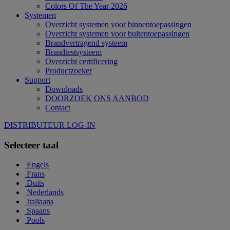
Colors Of The Year 2026
Systemen
Overzicht systemen voor binnentoepassingen
Overzicht systemen voor buitentoepassingen
Brandvertragend systeem
Brandtestsysteem
Overzicht certificering
Productzoeker
Support
Downloads
DOORZOEK ONS AANBOD
Contact
DISTRIBUTEUR LOG-IN
Selecteer taal
Engels
Frans
Duits
Nederlands
Italiaans
Spaans
Pools