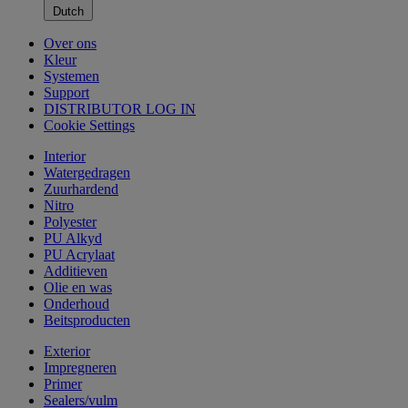
Dutch
Over ons
Kleur
Systemen
Support
DISTRIBUTOR LOG IN
Cookie Settings
Interior
Watergedragen
Zuurhardend
Nitro
Polyester
PU Alkyd
PU Acrylaat
Additieven
Olie en was
Onderhoud
Beitsproducten
Exterior
Impregneren
Primer
Sealers/vulm