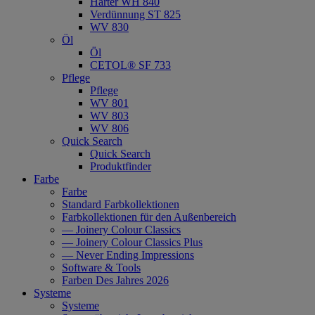
Härter WH 840
Verdünnung ST 825
WV 830
Öl
Öl
CETOL® SF 733
Pflege
Pflege
WV 801
WV 803
WV 806
Quick Search
Quick Search
Produktfinder
Farbe
Farbe
Standard Farbkollektionen
Farbkollektionen für den Außenbereich
— Joinery Colour Classics
— Joinery Colour Classics Plus
— Never Ending Impressions
Software & Tools
Farben Des Jahres 2026
Systeme
Systeme