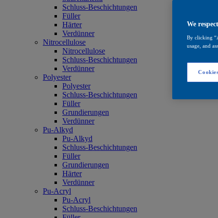
Schluss-Beschichtungen
Füller
Härter
We respect
Verdünner
By clicking “
Nitrocellulose
usage, and ass
Nitrocellulose
Schluss-Beschichtungen
Verdünner
Cookies
Polyester
Polyester
Schluss-Beschichtungen
Füller
Grundierungen
Verdünner
Pu-Alkyd
Pu-Alkyd
Schluss-Beschichtungen
Füller
Grundierungen
Härter
Verdünner
Pu-Acryl
Pu-Acryl
Schluss-Beschichtungen
Füller