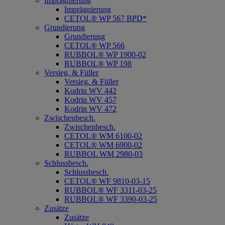
Imprägnierung
Imprägnierung
CETOL® WP 567 BPD*
Grundierung
Grundierung
CETOL® WP 566
RUBBOL® WP 1900-02
RUBBOL® WP 198
Versieg. & Füller
Versieg. & Füller
Kodrin WV 442
Kodrin WV 457
Kodrin WV 472
Zwischenbesch.
Zwischenbesch.
CETOL® WM 6100-02
CETOL® WM 6900-02
RUBBOL WM 2980-03
Schlussbesch.
Schlussbesch.
CETOL® WF 9810-03-15
RUBBOL® WF 3311-03-25
RUBBOL® WF 3390-03-25
Zusätze
Zusätze