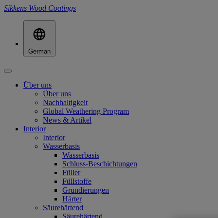
Sikkens Wood Coatings
German
Über uns
Über uns
Nachhaltigkeit
Global Weathering Program
News & Artikel
Interior
Interior
Wasserbasis
Wasserbasis
Schluss-Beschichtungen
Füller
Füllstoffe
Grundierungen
Härter
Säurehärtend
Säurehärtend