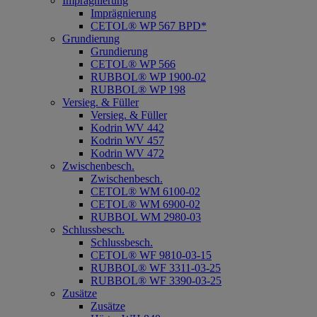
Imprägnierung
Imprägnierung
CETOL® WP 567 BPD*
Grundierung
Grundierung
CETOL® WP 566
RUBBOL® WP 1900-02
RUBBOL® WP 198
Versieg. & Füller
Versieg. & Füller
Kodrin WV 442
Kodrin WV 457
Kodrin WV 472
Zwischenbesch.
Zwischenbesch.
CETOL® WM 6100-02
CETOL® WM 6900-02
RUBBOL WM 2980-03
Schlussbesch.
Schlussbesch.
CETOL® WF 9810-03-15
RUBBOL® WF 3311-03-25
RUBBOL® WF 3390-03-25
Zusätze
Zusätze