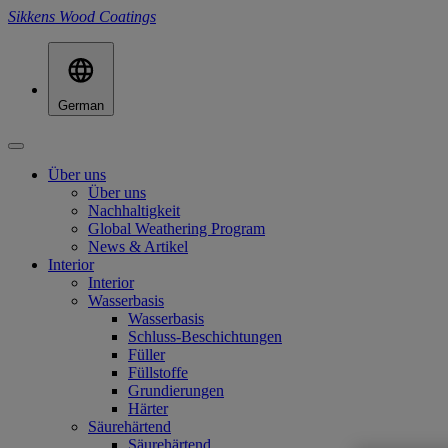
Sikkens Wood Coatings
German
Über uns
Über uns
Nachhaltigkeit
Global Weathering Program
News & Artikel
Interior
Interior
Wasserbasis
Wasserbasis
Schluss-Beschichtungen
Füller
Füllstoffe
Grundierungen
Härter
Säurehärtend
Säurehärtend