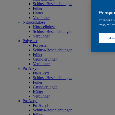
Schluss-Beschichtungen
Füller
Härter
We respect
Verdünner
By clicking “
Nitrocellulose
usage, and ass
Nitrocellulose
Schluss-Beschichtungen
Verdünner
Cookies
Polyester
Polyester
Schluss-Beschichtungen
Füller
Grundierungen
Verdünner
Pu-Alkyd
Pu-Alkyd
Schluss-Beschichtungen
Füller
Grundierungen
Härter
Verdünner
Pu-Acryl
Pu-Acryl
Schluss-Beschichtungen
Füller