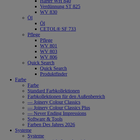
Härter WH 840
Verdünnung ST 825
WV 830
Öl
Öl
CETOL® SF 733
Pflege
Pflege
WV 801
WV 803
WV 806
Quick Search
Quick Search
Produktfinder
Farbe
Farbe
Standard Farbkollektionen
Farbkollektionen für den Außenbereich
— Joinery Colour Classics
— Joinery Colour Classics Plus
— Never Ending Impressions
Software & Tools
Farben Des Jahres 2026
Systeme
Systeme