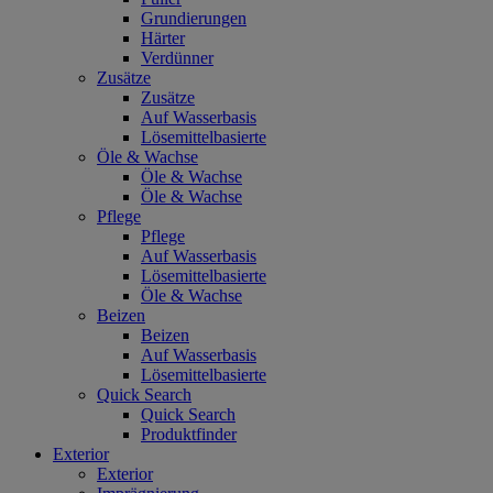
Grundierungen
Härter
Verdünner
Zusätze
Zusätze
Auf Wasserbasis
Lösemittelbasierte
Öle & Wachse
Öle & Wachse
Öle & Wachse
Pflege
Pflege
Auf Wasserbasis
Lösemittelbasierte
Öle & Wachse
Beizen
Beizen
Auf Wasserbasis
Lösemittelbasierte
Quick Search
Quick Search
Produktfinder
Exterior
Exterior