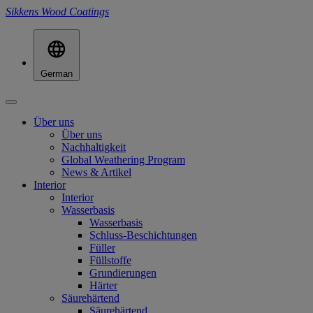
Sikkens Wood Coatings
German
Über uns
Über uns
Nachhaltigkeit
Global Weathering Program
News & Artikel
Interior
Interior
Wasserbasis
Wasserbasis
Schluss-Beschichtungen
Füller
Füllstoffe
Grundierungen
Härter
Säurehärtend
Säurehärtend