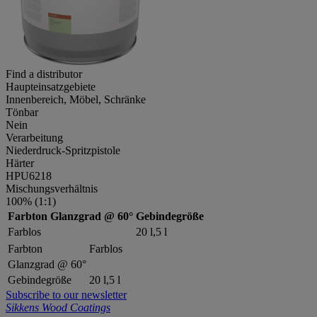
Find a distributor
Haupteinsatzgebiete
Innenbereich, Möbel, Schränke
Tönbar
Nein
Verarbeitung
Niederdruck-Spritzpistole
Härter
HPU6218
Mischungsverhältnis
100% (1:1)
Farbton
Glanzgrad @ 60°
Gebindegröße
Farblos
20 l,5 l
Farbton
Farblos
Glanzgrad @ 60°
Gebindegröße
20 l,5 l
Subscribe to our newsletter
Sikkens Wood Coatings