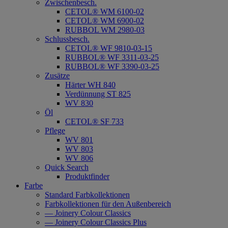
Zwischenbesch.
CETOL® WM 6100-02
CETOL® WM 6900-02
RUBBOL WM 2980-03
Schlussbesch.
CETOL® WF 9810-03-15
RUBBOL® WF 3311-03-25
RUBBOL® WF 3390-03-25
Zusätze
Härter WH 840
Verdünnung ST 825
WV 830
Öl
CETOL® SF 733
Pflege
WV 801
WV 803
WV 806
Quick Search
Produktfinder
Farbe
Standard Farbkollektionen
Farbkollektionen für den Außenbereich
— Joinery Colour Classics
— Joinery Colour Classics Plus