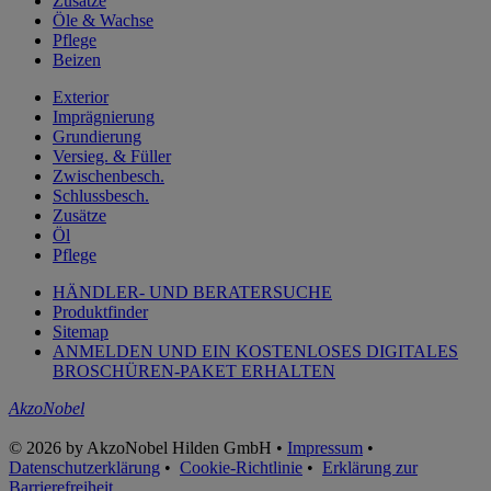
Zusätze
Öle & Wachse
Pflege
Beizen
Exterior
Imprägnierung
Grundierung
Versieg. & Füller
Zwischenbesch.
Schlussbesch.
Zusätze
Öl
Pflege
HÄNDLER- UND BERATERSUCHE
Produktfinder
Sitemap
ANMELDEN UND EIN KOSTENLOSES DIGITALES
BROSCHÜREN-PAKET ERHALTEN
AkzoNobel
© 2026 by AkzoNobel Hilden GmbH •
Impressum
•
Datenschutzerklärung
•
Cookie-Richtlinie
•
Erklärung zur
Barrierefreiheit